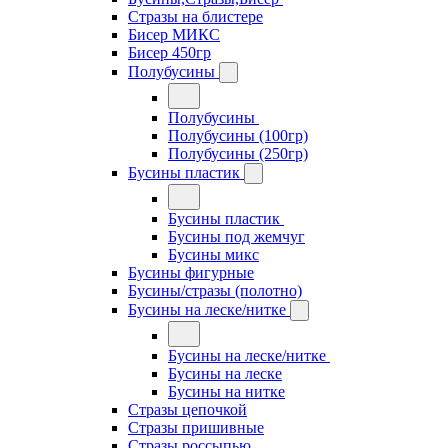
Стразы на блистере
Бисер МИКС
Бисер 450гр
Полубусины
Полубусины
Полубусины (100гр)
Полубусины (250гр)
Бусины пластик
Бусины пластик
Бусины под жемчуг
Бусины микс
Бусины фигурные
Бусины/стразы (полотно)
Бусины на леске/нитке
Бусины на леске/нитке
Бусины на леске
Бусины на нитке
Стразы цепочкой
Стразы пришивные
Стразы россыпью