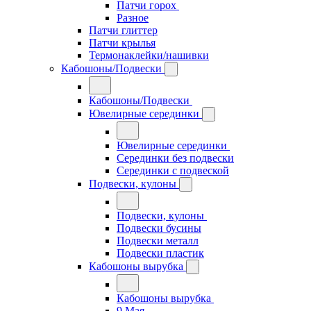
Патчи горох
Разное
Патчи глиттер
Патчи крылья
Термонаклейки/нашивки
Кабошоны/Подвески
Кабошоны/Подвески
Ювелирные серединки
Ювелирные серединки
Серединки без подвески
Серединки с подвеской
Подвески, кулоны
Подвески, кулоны
Подвески бусины
Подвески металл
Подвески пластик
Кабошоны вырубка
Кабошоны вырубка
9 Мая