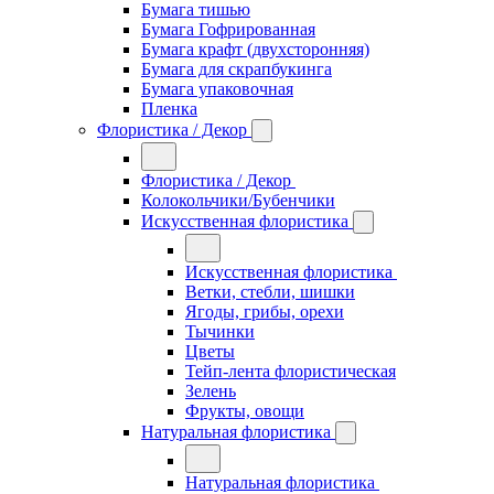
Бумага тишью
Бумага Гофрированная
Бумага крафт (двухсторонняя)
Бумага для скрапбукинга
Бумага упаковочная
Пленка
Флористика / Декор
Флористика / Декор
Колокольчики/Бубенчики
Искусственная флористика
Искусственная флористика
Ветки, стебли, шишки
Ягоды, грибы, орехи
Тычинки
Цветы
Тейп-лента флористическая
Зелень
Фрукты, овощи
Натуральная флористика
Натуральная флористика