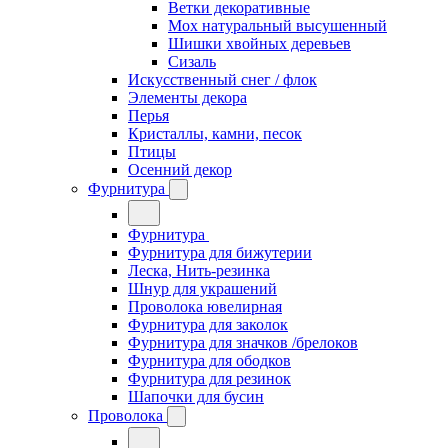
Ветки декоративные
Мох натуральный высушенный
Шишки хвойных деревьев
Сизаль
Искусственный снег / флок
Элементы декора
Перья
Кристаллы, камни, песок
Птицы
Осенний декор
Фурнитура
Фурнитура
Фурнитура для бижутерии
Леска, Нить-резинка
Шнур для украшений
Проволока ювелирная
Фурнитура для заколок
Фурнитура для значков /брелоков
Фурнитура для ободков
Фурнитура для резинок
Шапочки для бусин
Проволока