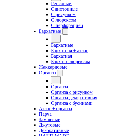
Репсовые
Однотонные
С рисунком
С люрексом
С перфорацией
Бархатные
Бархатные
Бархатная + атлас
Бархатная
Бархат с люрексом
Жаккардовые
Органза
Органза
Органза с рисунком
Органза декоративная
Органза с бусинами
Атлас + органза
Парча
Замшевые
Джутовые
Декоративные
HAND MADE