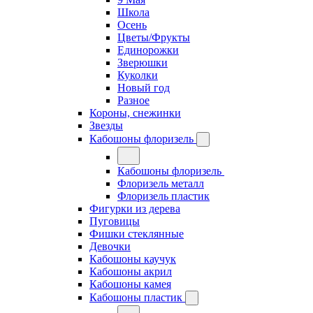
Школа
Осень
Цветы/Фрукты
Единорожки
Зверюшки
Куколки
Новый год
Разное
Короны, снежинки
Звезды
Кабошоны флоризель
Кабошоны флоризель
Флоризель металл
Флоризель пластик
Фигурки из дерева
Пуговицы
Фишки стеклянные
Девочки
Кабошоны каучук
Кабошоны акрил
Кабошоны камея
Кабошоны пластик