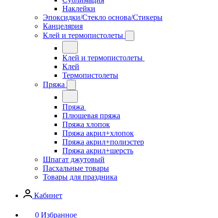
Наклейки
Эпоксидки/Стекло основа/Стикеры
Канцелярия
Клей и термопистолеты
Клей и термопистолеты
Клей
Термопистолеты
Пряжа
Пряжа
Плюшевая пряжа
Пряжа хлопок
Пряжа акрил+хлопок
Пряжа акрил+полиэстер
Пряжа акрил+шерсть
Шпагат джутовый
Пасхальные товары
Товары для праздника
Кабинет
0
Избранное