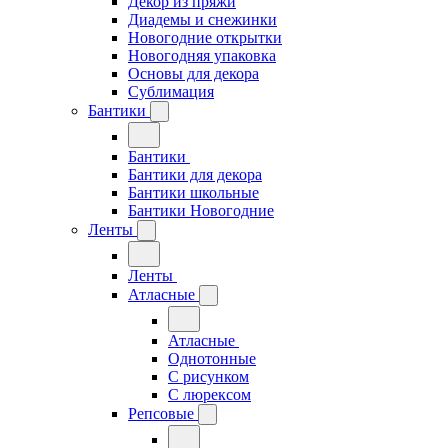
Декор из пряжи
Диадемы и снежинки
Новогодние открытки
Новогодняя упаковка
Основы для декора
Сублимация
Бантики
Бантики
Бантики для декора
Бантики школьные
Бантики Новогодние
Ленты
Ленты
Атласные
Атласные
Однотонные
С рисунком
С люрексом
Репсовые