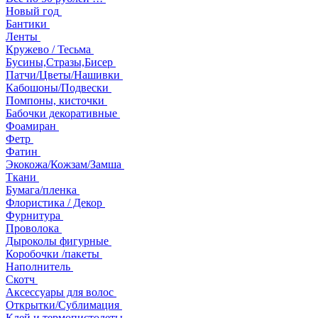
Новый год
Бантики
Ленты
Кружево / Тесьма
Бусины,Стразы,Бисер
Патчи/Цветы/Нашивки
Кабошоны/Подвески
Помпоны, кисточки
Бабочки декоративные
Фоамиран
Фетр
Фатин
Экокожа/Кожзам/Замша
Ткани
Бумага/пленка
Флористика / Декор
Фурнитура
Проволока
Дыроколы фигурные
Коробочки /пакеты
Наполнитель
Скотч
Аксессуары для волос
Открытки/Сублимация
Клей и термопистолеты