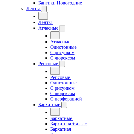
Бантики Новогодние
Ленты
Ленты
Атласные
Атласные
Однотонные
С рисунком
С люрексом
Репсовые
Репсовые
Однотонные
С рисунком
С люрексом
С перфорацией
Бархатные
Бархатные
Бархатная + атлас
Бархатная