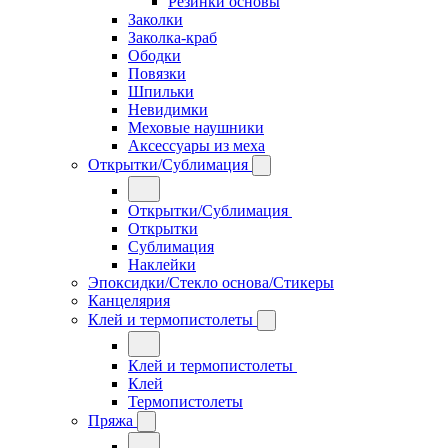
Резинки основы
Заколки
Заколка-краб
Ободки
Повязки
Шпильки
Невидимки
Меховые наушники
Аксессуары из меха
Открытки/Сублимация
Открытки/Сублимация
Открытки
Сублимация
Наклейки
Эпоксидки/Стекло основа/Стикеры
Канцелярия
Клей и термопистолеты
Клей и термопистолеты
Клей
Термопистолеты
Пряжа