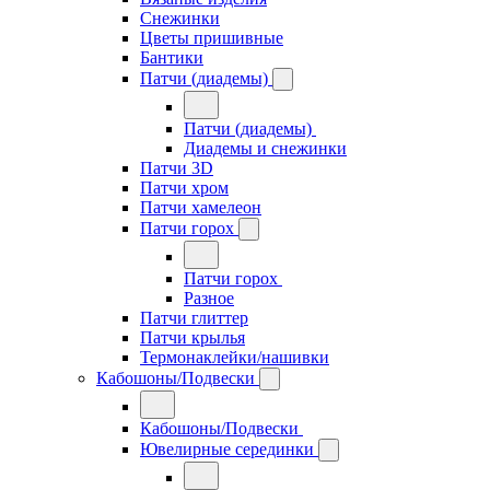
Снежинки
Цветы пришивные
Бантики
Патчи (диадемы)
Патчи (диадемы)
Диадемы и снежинки
Патчи 3D
Патчи хром
Патчи хамелеон
Патчи горох
Патчи горох
Разное
Патчи глиттер
Патчи крылья
Термонаклейки/нашивки
Кабошоны/Подвески
Кабошоны/Подвески
Ювелирные серединки