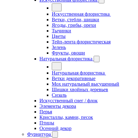
Искусственная флористика
Ветки, стебли, шишки
Ягоды, грибы, орехи
Тычинки
Цветы
Тейп-лента флористическая
Зелень
Фрукты, овощи
Натуральная флористика
Натуральная флористика
Ветки декоративные
Мох натуральный высушенный
Шишки хвойных деревьев
Сизаль
Искусственный снег / флок
Элементы декора
Перья
Кристаллы, камни, песок
Птицы
Осенний декор
Фурнитура