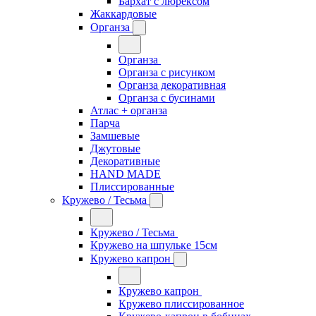
Бархат с люрексом
Жаккардовые
Органза
Органза
Органза с рисунком
Органза декоративная
Органза с бусинами
Атлас + органза
Парча
Замшевые
Джутовые
Декоративные
HAND MADE
Плиссированные
Кружево / Тесьма
Кружево / Тесьма
Кружево на шпульке 15см
Кружево капрон
Кружево капрон
Кружево плиссированное