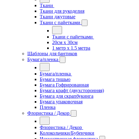
Ткани
Ткани для рукоделия
Ткани джутовые
Ткани с пайетками
Ткани с пайетками
20см х 30см
1 метр х 1.5 метра
Шаблоны для бантиков
Бумага/пленка
Бумага/пленка
Бумага тишью
Бумага Гофрированная
Бумага крафт (двухсторонняя)
Бумага для скрапбукинга
Бумага упаковочная
Пленка
Флористика / Декор
Флористика / Декор
Колокольчики/Бубенчики
Искусственная флористика