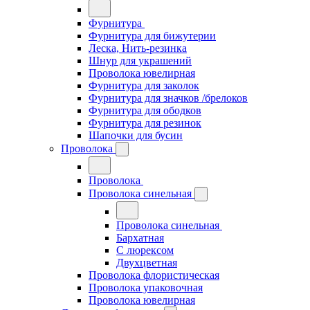
Фурнитура
Фурнитура для бижутерии
Леска, Нить-резинка
Шнур для украшений
Проволока ювелирная
Фурнитура для заколок
Фурнитура для значков /брелоков
Фурнитура для ободков
Фурнитура для резинок
Шапочки для бусин
Проволока
Проволока
Проволока синельная
Проволока синельная
Бархатная
С люрексом
Двухцветная
Проволока флористическая
Проволока упаковочная
Проволока ювелирная