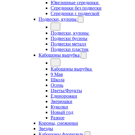
Ювелирные серединки
Серединки без подвески
Серединки с подвеской
Подвески, кулоны
Подвески, кулоны
Подвески бусины
Подвески металл
Подвески пластик
Кабошоны вырубка
Кабошоны вырубка
9 Мая
Школа
Осень
Цветы/Фрукты
Единорожки
Зверюшки
Куколки
Новый год
Разное
Короны, снежинки
Звезды
Кабошоны флоризель