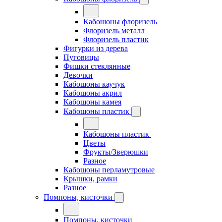
Кабошоны флоризель
Флоризель металл
Флоризель пластик
Фигурки из дерева
Пуговицы
Фишки стеклянные
Девочки
Кабошоны каучук
Кабошоны акрил
Кабошоны камея
Кабошоны пластик
Кабошоны пластик
Цветы
Фрукты/Зверюшки
Разное
Кабошоны перламутровые
Крышки, рамки
Разное
Помпоны, кисточки
Помпоны, кисточки