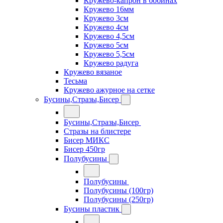
Кружево-капрон в бобинах
Кружево 16мм
Кружево 3см
Кружево 4см
Кружево 4,5см
Кружево 5см
Кружево 5,5см
Кружево радуга
Кружево вязаное
Тесьма
Кружево ажурное на сетке
Бусины,Стразы,Бисер
Бусины,Стразы,Бисер
Стразы на блистере
Бисер МИКС
Бисер 450гр
Полубусины
Полубусины
Полубусины (100гр)
Полубусины (250гр)
Бусины пластик