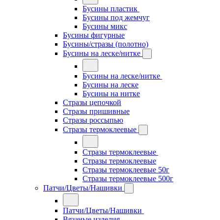
Бусины пластик
Бусины под жемчуг
Бусины микс
Бусины фигурные
Бусины/стразы (полотно)
Бусины на леске/нитке
Бусины на леске/нитке
Бусины на леске
Бусины на нитке
Стразы цепочкой
Стразы пришивные
Стразы россыпью
Стразы термоклеевые
Стразы термоклеевые
Стразы термоклеевые
Стразы термоклеевые 50г
Стразы термоклеевые 500г
Патчи/Цветы/Нашивки
Патчи/Цветы/Нашивки
Вязаные изделия