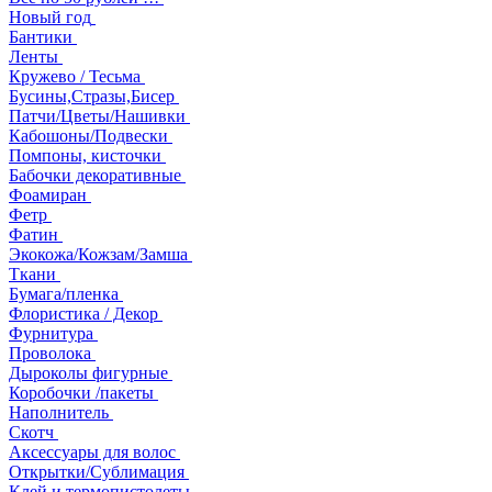
Новый год
Бантики
Ленты
Кружево / Тесьма
Бусины,Стразы,Бисер
Патчи/Цветы/Нашивки
Кабошоны/Подвески
Помпоны, кисточки
Бабочки декоративные
Фоамиран
Фетр
Фатин
Экокожа/Кожзам/Замша
Ткани
Бумага/пленка
Флористика / Декор
Фурнитура
Проволока
Дыроколы фигурные
Коробочки /пакеты
Наполнитель
Скотч
Аксессуары для волос
Открытки/Сублимация
Клей и термопистолеты