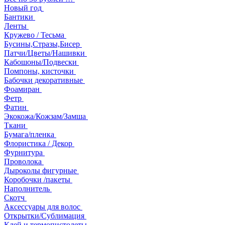
Новый год
Бантики
Ленты
Кружево / Тесьма
Бусины,Стразы,Бисер
Патчи/Цветы/Нашивки
Кабошоны/Подвески
Помпоны, кисточки
Бабочки декоративные
Фоамиран
Фетр
Фатин
Экокожа/Кожзам/Замша
Ткани
Бумага/пленка
Флористика / Декор
Фурнитура
Проволока
Дыроколы фигурные
Коробочки /пакеты
Наполнитель
Скотч
Аксессуары для волос
Открытки/Сублимация
Клей и термопистолеты