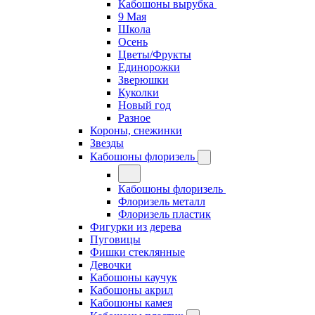
Кабошоны вырубка
9 Мая
Школа
Осень
Цветы/Фрукты
Единорожки
Зверюшки
Куколки
Новый год
Разное
Короны, снежинки
Звезды
Кабошоны флоризель
Кабошоны флоризель
Флоризель металл
Флоризель пластик
Фигурки из дерева
Пуговицы
Фишки стеклянные
Девочки
Кабошоны каучук
Кабошоны акрил
Кабошоны камея