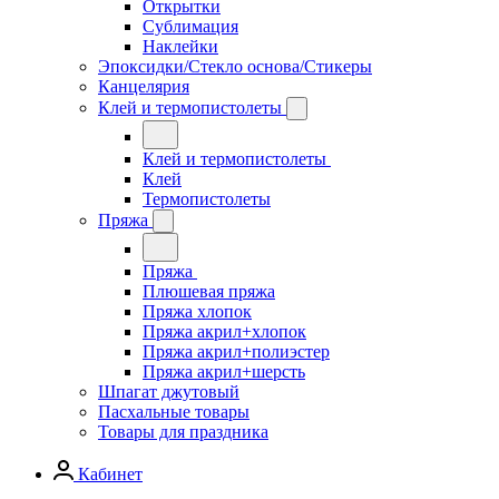
Открытки
Сублимация
Наклейки
Эпоксидки/Стекло основа/Стикеры
Канцелярия
Клей и термопистолеты
Клей и термопистолеты
Клей
Термопистолеты
Пряжа
Пряжа
Плюшевая пряжа
Пряжа хлопок
Пряжа акрил+хлопок
Пряжа акрил+полиэстер
Пряжа акрил+шерсть
Шпагат джутовый
Пасхальные товары
Товары для праздника
Кабинет