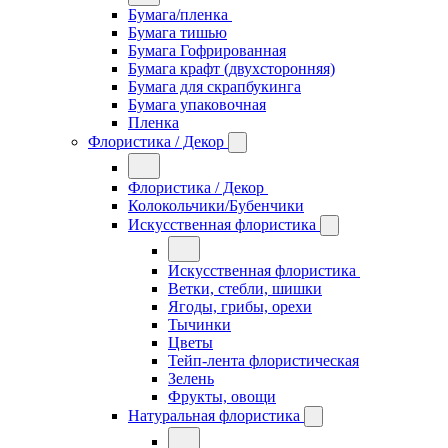
Бумага/пленка
Бумага тишью
Бумага Гофрированная
Бумага крафт (двухсторонняя)
Бумага для скрапбукинга
Бумага упаковочная
Пленка
Флористика / Декор
Флористика / Декор
Колокольчики/Бубенчики
Искусственная флористика
Искусственная флористика
Ветки, стебли, шишки
Ягоды, грибы, орехи
Тычинки
Цветы
Тейп-лента флористическая
Зелень
Фрукты, овощи
Натуральная флористика