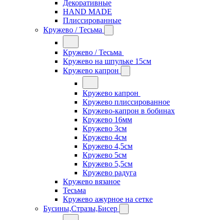
Декоративные
HAND MADE
Плиссированные
Кружево / Тесьма
Кружево / Тесьма
Кружево на шпульке 15см
Кружево капрон
Кружево капрон
Кружево плиссированное
Кружево-капрон в бобинах
Кружево 16мм
Кружево 3см
Кружево 4см
Кружево 4,5см
Кружево 5см
Кружево 5,5см
Кружево радуга
Кружево вязаное
Тесьма
Кружево ажурное на сетке
Бусины,Стразы,Бисер