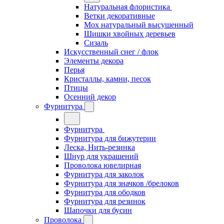
Натуральная флористика
Ветки декоративные
Мох натуральный высушенный
Шишки хвойных деревьев
Сизаль
Искусственный снег / флок
Элементы декора
Перья
Кристаллы, камни, песок
Птицы
Осенний декор
Фурнитура
Фурнитура
Фурнитура для бижутерии
Леска, Нить-резинка
Шнур для украшений
Проволока ювелирная
Фурнитура для заколок
Фурнитура для значков /брелоков
Фурнитура для ободков
Фурнитура для резинок
Шапочки для бусин
Проволока