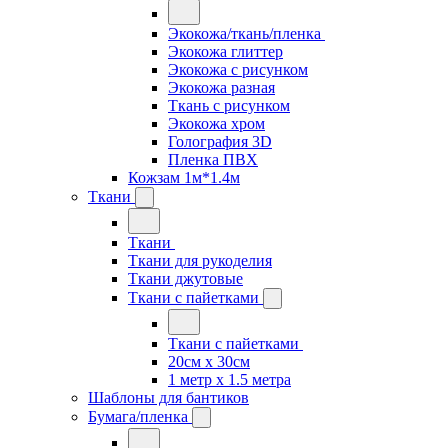
Экокожа/ткань/пленка
Экокожа глиттер
Экокожа с рисунком
Экокожа разная
Ткань с рисунком
Экокожа хром
Голография 3D
Пленка ПВХ
Кожзам 1м*1.4м
Ткани
Ткани
Ткани для рукоделия
Ткани джутовые
Ткани с пайетками
Ткани с пайетками
20см х 30см
1 метр х 1.5 метра
Шаблоны для бантиков
Бумага/пленка