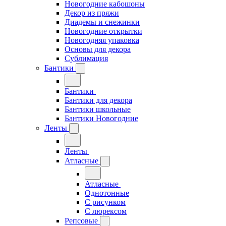
Новогодние кабошоны
Декор из пряжи
Диадемы и снежинки
Новогодние открытки
Новогодняя упаковка
Основы для декора
Сублимация
Бантики
Бантики
Бантики для декора
Бантики школьные
Бантики Новогодние
Ленты
Ленты
Атласные
Атласные
Однотонные
С рисунком
С люрексом
Репсовые