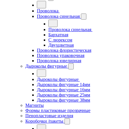
Проволока
Проволока синельная
Проволока синельная
Бархатная
С люрексом
Двухцветная
Проволока флористическая
Проволока упаковочная
Проволока ювелирная
Дыроколы фигурные
Дыроколы фигурные
Дыроколы фигурные 14мм
Дыроколы фигурные 16мм
Дыроколы фигурные 25мм
Дыроколы фигурные 38мм
Магниты
Формы пластиковые прозрачные
Пенопластовые изделия
Коробочки /пакеты