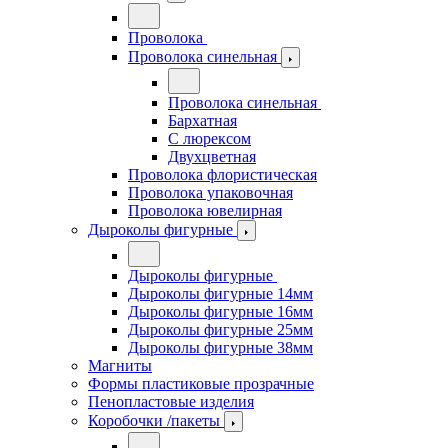
Проволока
Проволока синельная
Проволока синельная
Бархатная
С люрексом
Двухцветная
Проволока флористическая
Проволока упаковочная
Проволока ювелирная
Дыроколы фигурные
Дыроколы фигурные
Дыроколы фигурные 14мм
Дыроколы фигурные 16мм
Дыроколы фигурные 25мм
Дыроколы фигурные 38мм
Магниты
Формы пластиковые прозрачные
Пенопластовые изделия
Коробочки /пакеты