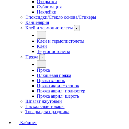
Открытки
Сублимация
Наклейки
Эпоксидки/Стекло основа/Стикеры
Канцелярия
Клей и термопистолеты
Клей и термопистолеты
Клей
Термопистолеты
Пряжа
Пряжа
Плюшевая пряжа
Пряжа хлопок
Пряжа акрил+хлопок
Пряжа акрил+полиэстер
Пряжа акрил+шерсть
Шпагат джутовый
Пасхальные товары
Товары для праздника
Кабинет