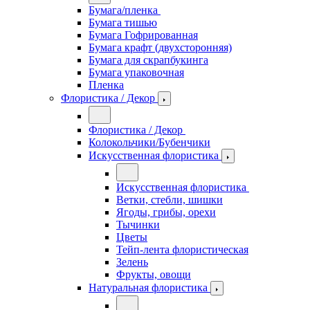
Бумага/пленка
Бумага тишью
Бумага Гофрированная
Бумага крафт (двухсторонняя)
Бумага для скрапбукинга
Бумага упаковочная
Пленка
Флористика / Декор
Флористика / Декор
Колокольчики/Бубенчики
Искусственная флористика
Искусственная флористика
Ветки, стебли, шишки
Ягоды, грибы, орехи
Тычинки
Цветы
Тейп-лента флористическая
Зелень
Фрукты, овощи
Натуральная флористика