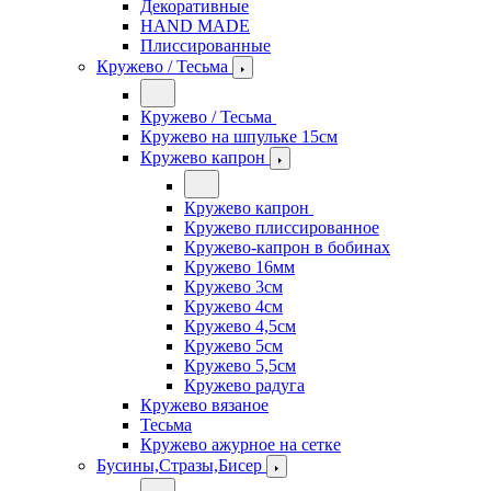
Декоративные
HAND MADE
Плиссированные
Кружево / Тесьма
Кружево / Тесьма
Кружево на шпульке 15см
Кружево капрон
Кружево капрон
Кружево плиссированное
Кружево-капрон в бобинах
Кружево 16мм
Кружево 3см
Кружево 4см
Кружево 4,5см
Кружево 5см
Кружево 5,5см
Кружево радуга
Кружево вязаное
Тесьма
Кружево ажурное на сетке
Бусины,Стразы,Бисер