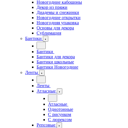
Новогодние кабошоны
Декор из пряжи
Диадемы и снежинки
Новогодние открытки
Новогодняя упаковка
Основы для декора
Сублимация
Бантики
Бантики
Бантики для декора
Бантики школьные
Бантики Новогодние
Ленты
Ленты
Атласные
Атласные
Однотонные
С рисунком
С люрексом
Репсовые