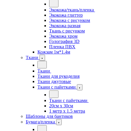
Экокожа/ткань/пленка
Экокожа глиттер
Экокожа с рисунком
Экокожа разная
Ткань с рисунком
Экокожа хром
Голография 3D
Пленка ПВХ
Кожзам 1м*1.4м
Ткани
Ткани
Ткани для рукоделия
Ткани джутовые
Ткани с пайетками
Ткани с пайетками
20см х 30см
1 метр х 1.5 метра
Шаблоны для бантиков
Бумага/пленка