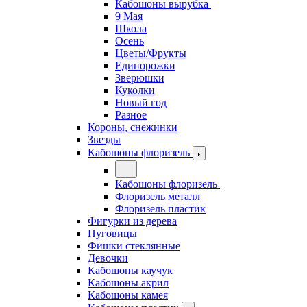
Кабошоны вырубка
9 Мая
Школа
Осень
Цветы/Фрукты
Единорожки
Зверюшки
Куколки
Новый год
Разное
Короны, снежинки
Звезды
Кабошоны флоризель
Кабошоны флоризель
Флоризель металл
Флоризель пластик
Фигурки из дерева
Пуговицы
Фишки стеклянные
Девочки
Кабошоны каучук
Кабошоны акрил
Кабошоны камея