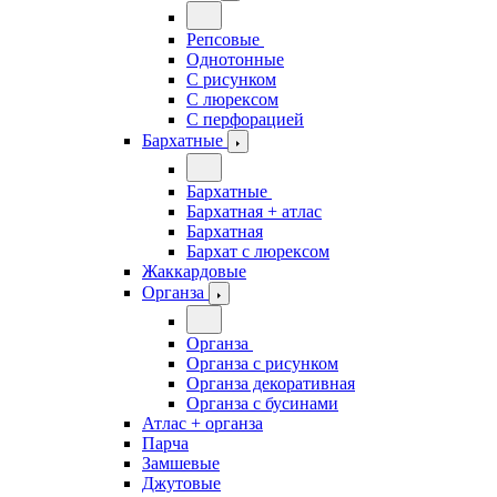
Репсовые
Однотонные
С рисунком
С люрексом
С перфорацией
Бархатные
Бархатные
Бархатная + атлас
Бархатная
Бархат с люрексом
Жаккардовые
Органза
Органза
Органза с рисунком
Органза декоративная
Органза с бусинами
Атлас + органза
Парча
Замшевые
Джутовые