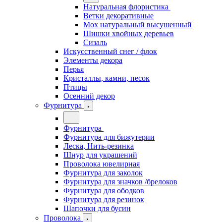
Натуральная флористика
Ветки декоративные
Мох натуральный высушенный
Шишки хвойных деревьев
Сизаль
Искусственный снег / флок
Элементы декора
Перья
Кристаллы, камни, песок
Птицы
Осенний декор
Фурнитура
Фурнитура
Фурнитура для бижутерии
Леска, Нить-резинка
Шнур для украшений
Проволока ювелирная
Фурнитура для заколок
Фурнитура для значков /брелоков
Фурнитура для ободков
Фурнитура для резинок
Шапочки для бусин
Проволока