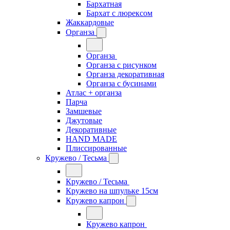
Бархатная
Бархат с люрексом
Жаккардовые
Органза
Органза
Органза с рисунком
Органза декоративная
Органза с бусинами
Атлас + органза
Парча
Замшевые
Джутовые
Декоративные
HAND MADE
Плиссированные
Кружево / Тесьма
Кружево / Тесьма
Кружево на шпульке 15см
Кружево капрон
Кружево капрон