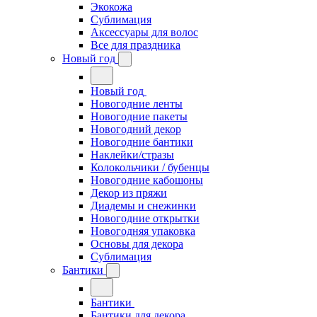
Экокожа
Сублимация
Аксессуары для волос
Все для праздника
Новый год
Новый год
Новогодние ленты
Новогодние пакеты
Новогодний декор
Новогодние бантики
Наклейки/стразы
Колокольчики / бубенцы
Новогодние кабошоны
Декор из пряжи
Диадемы и снежинки
Новогодние открытки
Новогодняя упаковка
Основы для декора
Сублимация
Бантики
Бантики
Бантики для декора