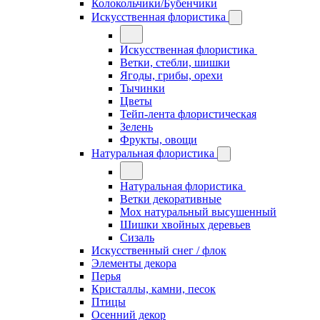
Колокольчики/Бубенчики
Искусственная флористика
Искусственная флористика
Ветки, стебли, шишки
Ягоды, грибы, орехи
Тычинки
Цветы
Тейп-лента флористическая
Зелень
Фрукты, овощи
Натуральная флористика
Натуральная флористика
Ветки декоративные
Мох натуральный высушенный
Шишки хвойных деревьев
Сизаль
Искусственный снег / флок
Элементы декора
Перья
Кристаллы, камни, песок
Птицы
Осенний декор