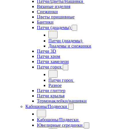
Патчи/Цветы/Нашивки
Вязаные изделия
Снежинки
Цветы пришивные
Бантики
Патчи (диадемы)
Патчи (диадемы)
Диадемы и снежинки
Патчи 3D
Патчи хром
Патчи хамелеон
Патчи горох
Патчи горох
Разное
Патчи глиттер
Патчи крылья
Термонаклейки/нашивки
Кабошоны/Подвески
Кабошоны/Подвески
Ювелирные серединки