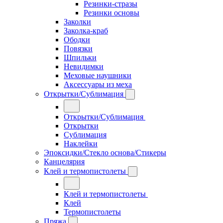
Резинки-стразы
Резинки основы
Заколки
Заколка-краб
Ободки
Повязки
Шпильки
Невидимки
Меховые наушники
Аксессуары из меха
Открытки/Сублимация
Открытки/Сублимация
Открытки
Сублимация
Наклейки
Эпоксидки/Стекло основа/Стикеры
Канцелярия
Клей и термопистолеты
Клей и термопистолеты
Клей
Термопистолеты
Пряжа