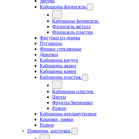
Звезды
Кабошоны флоризель
Кабошоны флоризель
Флоризель металл
Флоризель пластик
Фигурки из дерева
Пуговицы
Фишки стеклянные
Девочки
Кабошоны каучук
Кабошоны акрил
Кабошоны камея
Кабошоны пластик
Кабошоны пластик
Цветы
Фрукты/Зверюшки
Разное
Кабошоны перламутровые
Крышки, рамки
Разное
Помпоны, кисточки