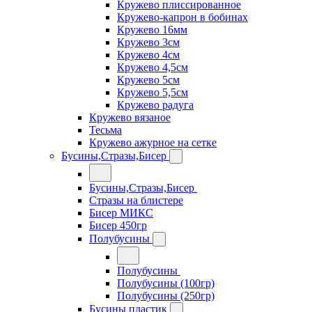
Кружево плиссированное
Кружево-капрон в бобинах
Кружево 16мм
Кружево 3см
Кружево 4см
Кружево 4,5см
Кружево 5см
Кружево 5,5см
Кружево радуга
Кружево вязаное
Тесьма
Кружево ажурное на сетке
Бусины,Стразы,Бисер
Бусины,Стразы,Бисер
Стразы на блистере
Бисер МИКС
Бисер 450гр
Полубусины
Полубусины
Полубусины (100гр)
Полубусины (250гр)
Бусины пластик