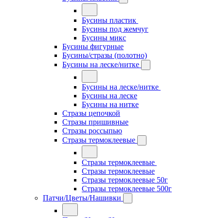
Бусины пластик
Бусины под жемчуг
Бусины микс
Бусины фигурные
Бусины/стразы (полотно)
Бусины на леске/нитке
Бусины на леске/нитке
Бусины на леске
Бусины на нитке
Стразы цепочкой
Стразы пришивные
Стразы россыпью
Стразы термоклеевые
Стразы термоклеевые
Стразы термоклеевые
Стразы термоклеевые 50г
Стразы термоклеевые 500г
Патчи/Цветы/Нашивки