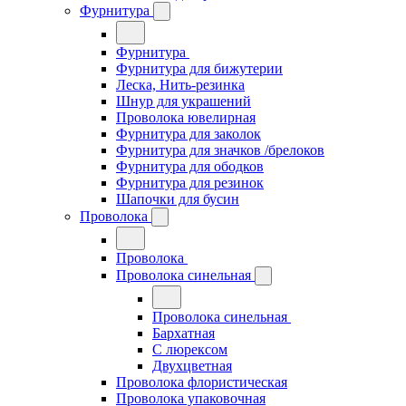
Фурнитура
Фурнитура
Фурнитура для бижутерии
Леска, Нить-резинка
Шнур для украшений
Проволока ювелирная
Фурнитура для заколок
Фурнитура для значков /брелоков
Фурнитура для ободков
Фурнитура для резинок
Шапочки для бусин
Проволока
Проволока
Проволока синельная
Проволока синельная
Бархатная
С люрексом
Двухцветная
Проволока флористическая
Проволока упаковочная