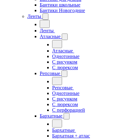
Бантики школьные
Бантики Новогодние
Ленты
Ленты
Атласные
Атласные
Однотонные
С рисунком
С люрексом
Репсовые
Репсовые
Однотонные
С рисунком
С люрексом
С перфорацией
Бархатные
Бархатные
Бархатная + атлас