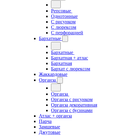
Репсовые
Однотонные
С рисунком
С люрексом
С перфорацией
Бархатные
Бархатные
Бархатная + атлас
Бархатная
Бархат с люрексом
Жаккардовые
Органза
Органза
Органза с рисунком
Органза декоративная
Органза с бусинами
Атлас + органза
Парча
Замшевые
Джутовые