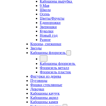
Кабошоны вырубка
9 Мая
Школа
Осень
Цветы/Фрукты
Единорожки
Зверюшки
Куколки
Новый год
Разное
Короны, снежинки
Звезды
Кабошоны флоризель
Кабошоны флоризель
Флоризель металл
Флоризель пластик
Фигурки из дерева
Пуговицы
Фишки стеклянные
Девочки
Кабошоны каучук
Кабошоны акрил
Кабошоны камея