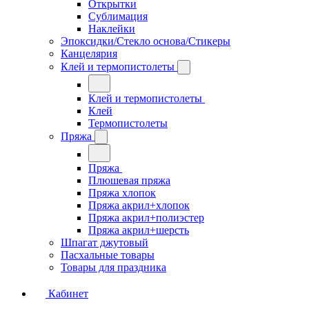
Открытки
Сублимация
Наклейки
Эпоксидки/Стекло основа/Стикеры
Канцелярия
Клей и термопистолеты
Клей и термопистолеты
Клей
Термопистолеты
Пряжа
Пряжа
Плюшевая пряжа
Пряжа хлопок
Пряжа акрил+хлопок
Пряжа акрил+полиэстер
Пряжа акрил+шерсть
Шпагат джутовый
Пасхальные товары
Товары для праздника
Кабинет