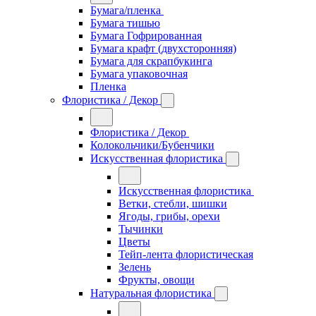
Бумага/пленка
Бумага тишью
Бумага Гофрированная
Бумага крафт (двухсторонняя)
Бумага для скрапбукинга
Бумага упаковочная
Пленка
Флористика / Декор
Флористика / Декор
Колокольчики/Бубенчики
Искусственная флористика
Искусственная флористика
Ветки, стебли, шишки
Ягоды, грибы, орехи
Тычинки
Цветы
Тейп-лента флористическая
Зелень
Фрукты, овощи
Натуральная флористика