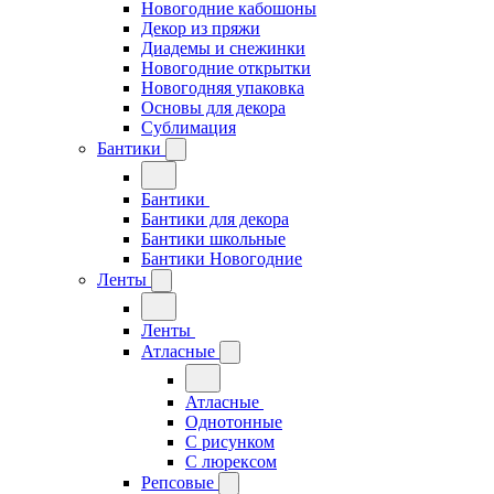
Новогодние кабошоны
Декор из пряжи
Диадемы и снежинки
Новогодние открытки
Новогодняя упаковка
Основы для декора
Сублимация
Бантики
Бантики
Бантики для декора
Бантики школьные
Бантики Новогодние
Ленты
Ленты
Атласные
Атласные
Однотонные
С рисунком
С люрексом
Репсовые