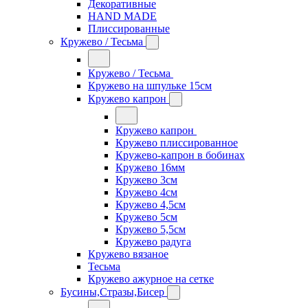
Декоративные
HAND MADE
Плиссированные
Кружево / Тесьма
Кружево / Тесьма
Кружево на шпульке 15см
Кружево капрон
Кружево капрон
Кружево плиссированное
Кружево-капрон в бобинах
Кружево 16мм
Кружево 3см
Кружево 4см
Кружево 4,5см
Кружево 5см
Кружево 5,5см
Кружево радуга
Кружево вязаное
Тесьма
Кружево ажурное на сетке
Бусины,Стразы,Бисер