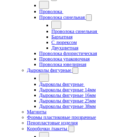
Проволока
Проволока синельная
Проволока синельная
Бархатная
С люрексом
Двухцветная
Проволока флористическая
Проволока упаковочная
Проволока ювелирная
Дыроколы фигурные
Дыроколы фигурные
Дыроколы фигурные 14мм
Дыроколы фигурные 16мм
Дыроколы фигурные 25мм
Дыроколы фигурные 38мм
Магниты
Формы пластиковые прозрачные
Пенопластовые изделия
Коробочки /пакеты