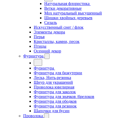
Натуральная флористика
Ветки декоративные
Мох натуральный высушенный
Шишки хвойных деревьев
Сизаль
Искусственный снег / флок
Элементы декора
Перья
Кристаллы, камни, песок
Птицы
Осенний декор
Фурнитура
Фурнитура
Фурнитура для бижутерии
Леска, Нить-резинка
Шнур для украшений
Проволока ювелирная
Фурнитура для заколок
Фурнитура для значков /брелоков
Фурнитура для ободков
Фурнитура для резинок
Шапочки для бусин
Проволока