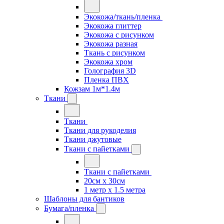
Экокожа/ткань/пленка
Экокожа глиттер
Экокожа с рисунком
Экокожа разная
Ткань с рисунком
Экокожа хром
Голография 3D
Пленка ПВХ
Кожзам 1м*1.4м
Ткани
Ткани
Ткани для рукоделия
Ткани джутовые
Ткани с пайетками
Ткани с пайетками
20см х 30см
1 метр х 1.5 метра
Шаблоны для бантиков
Бумага/пленка