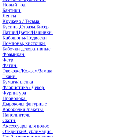
Новый год
Бантики
Ленты
Кружево / Тесьма
Бусины,Стразы,Бисер
Патчи/Цветы/Нашивки
Кабошоны/Подвески
Помпоны, кисточки
Бабочки декоративные
Фоамиран
Фетр
Фатин
Экокожа/Кожзам/Замша
Ткани
Бумага/пленка
Флористика / Декор
Фурнитура
Проволока
Дыроколы фигурные
Коробочки /пакеты
Наполнитель
Скотч
Аксессуары для волос
Открытки/Сублимация
Клей и термопистолеты