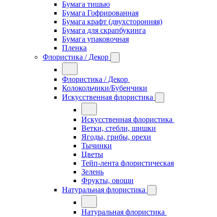
Бумага тишью
Бумага Гофрированная
Бумага крафт (двухсторонняя)
Бумага для скрапбукинга
Бумага упаковочная
Пленка
Флористика / Декор
Флористика / Декор
Колокольчики/Бубенчики
Искусственная флористика
Искусственная флористика
Ветки, стебли, шишки
Ягоды, грибы, орехи
Тычинки
Цветы
Тейп-лента флористическая
Зелень
Фрукты, овощи
Натуральная флористика
Натуральная флористика