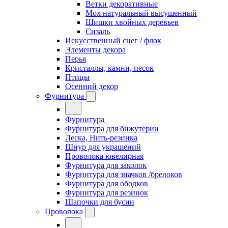
Ветки декоративные
Мох натуральный высушенный
Шишки хвойных деревьев
Сизаль
Искусственный снег / флок
Элементы декора
Перья
Кристаллы, камни, песок
Птицы
Осенний декор
Фурнитура
Фурнитура
Фурнитура для бижутерии
Леска, Нить-резинка
Шнур для украшений
Проволока ювелирная
Фурнитура для заколок
Фурнитура для значков /брелоков
Фурнитура для ободков
Фурнитура для резинок
Шапочки для бусин
Проволока