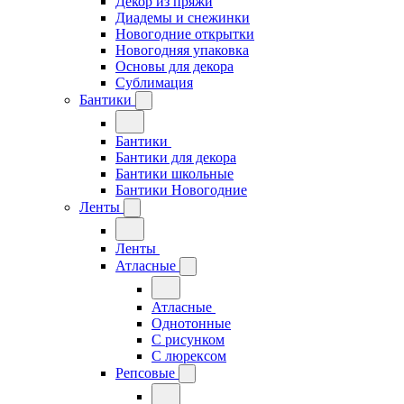
Декор из пряжи
Диадемы и снежинки
Новогодние открытки
Новогодняя упаковка
Основы для декора
Сублимация
Бантики
Бантики
Бантики для декора
Бантики школьные
Бантики Новогодние
Ленты
Ленты
Атласные
Атласные
Однотонные
С рисунком
С люрексом
Репсовые