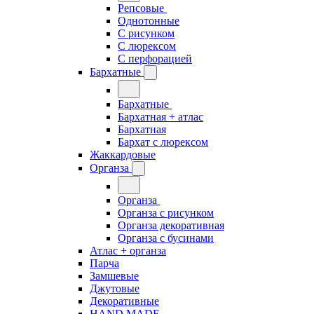
Репсовые
Однотонные
С рисунком
С люрексом
С перфорацией
Бархатные
Бархатные
Бархатная + атлас
Бархатная
Бархат с люрексом
Жаккардовые
Органза
Органза
Органза с рисунком
Органза декоративная
Органза с бусинами
Атлас + органза
Парча
Замшевые
Джутовые
Декоративные
HAND MADE