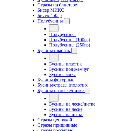
Стразы на блистере
Бисер МИКС
Бисер 450гр
Полубусины
Полубусины
Полубусины (100гр)
Полубусины (250гр)
Бусины пластик
Бусины пластик
Бусины под жемчуг
Бусины микс
Бусины фигурные
Бусины/стразы (полотно)
Бусины на леске/нитке
Бусины на леске/нитке
Бусины на леске
Бусины на нитке
Стразы цепочкой
Стразы пришивные
Стразы россыпью