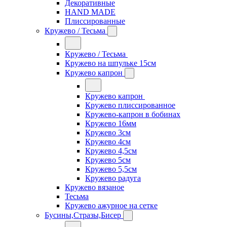
Декоративные
HAND MADE
Плиссированные
Кружево / Тесьма
Кружево / Тесьма
Кружево на шпульке 15см
Кружево капрон
Кружево капрон
Кружево плиссированное
Кружево-капрон в бобинах
Кружево 16мм
Кружево 3см
Кружево 4см
Кружево 4,5см
Кружево 5см
Кружево 5,5см
Кружево радуга
Кружево вязаное
Тесьма
Кружево ажурное на сетке
Бусины,Стразы,Бисер