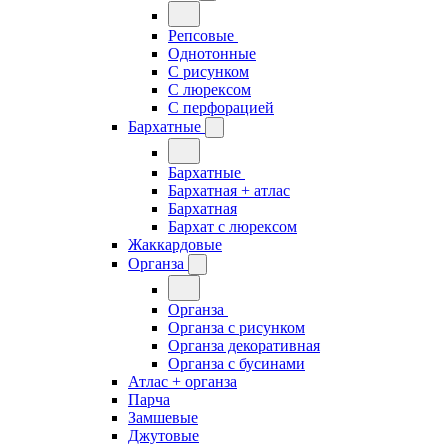
Репсовые
Однотонные
С рисунком
С люрексом
С перфорацией
Бархатные
Бархатные
Бархатная + атлас
Бархатная
Бархат с люрексом
Жаккардовые
Органза
Органза
Органза с рисунком
Органза декоративная
Органза с бусинами
Атлас + органза
Парча
Замшевые
Джутовые