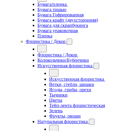
Бумага/пленка
Бумага тишью
Бумага Гофрированная
Бумага крафт (двухсторонняя)
Бумага для скрапбукинга
Бумага упаковочная
Пленка
Флористика / Декор
Флористика / Декор
Колокольчики/Бубенчики
Искусственная флористика
Искусственная флористика
Ветки, стебли, шишки
Ягоды, грибы, орехи
Тычинки
Цветы
Тейп-лента флористическая
Зелень
Фрукты, овощи
Натуральная флористика