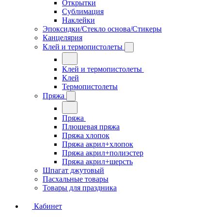
Открытки
Сублимация
Наклейки
Эпоксидки/Стекло основа/Стикеры
Канцелярия
Клей и термопистолеты
Клей и термопистолеты
Клей
Термопистолеты
Пряжа
Пряжа
Плюшевая пряжа
Пряжа хлопок
Пряжа акрил+хлопок
Пряжа акрил+полиэстер
Пряжа акрил+шерсть
Шпагат джутовый
Пасхальные товары
Товары для праздника
Кабинет