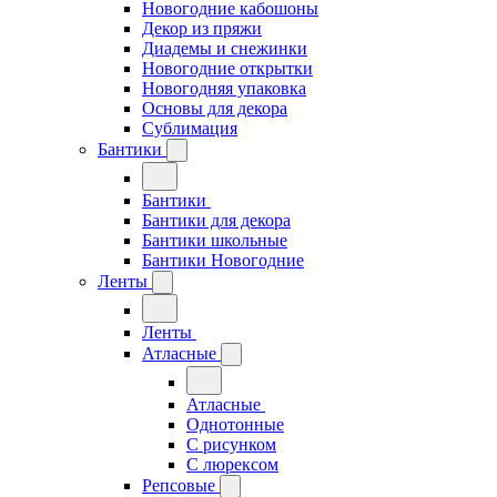
Новогодние кабошоны
Декор из пряжи
Диадемы и снежинки
Новогодние открытки
Новогодняя упаковка
Основы для декора
Сублимация
Бантики
Бантики
Бантики для декора
Бантики школьные
Бантики Новогодние
Ленты
Ленты
Атласные
Атласные
Однотонные
С рисунком
С люрексом
Репсовые