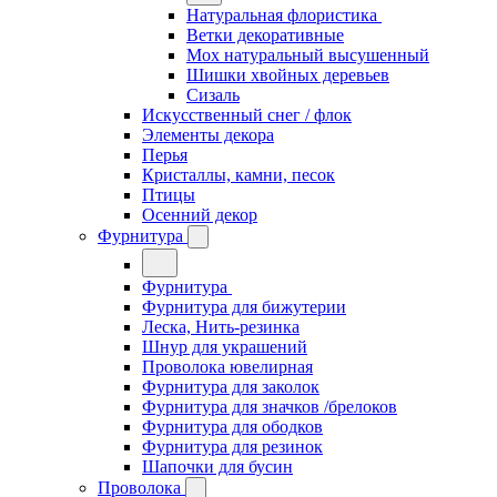
Натуральная флористика
Ветки декоративные
Мох натуральный высушенный
Шишки хвойных деревьев
Сизаль
Искусственный снег / флок
Элементы декора
Перья
Кристаллы, камни, песок
Птицы
Осенний декор
Фурнитура
Фурнитура
Фурнитура для бижутерии
Леска, Нить-резинка
Шнур для украшений
Проволока ювелирная
Фурнитура для заколок
Фурнитура для значков /брелоков
Фурнитура для ободков
Фурнитура для резинок
Шапочки для бусин
Проволока