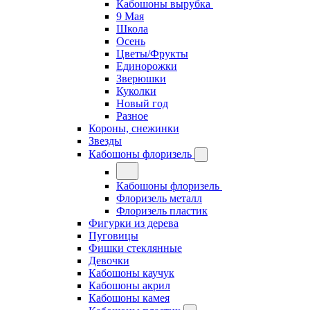
Кабошоны вырубка
9 Мая
Школа
Осень
Цветы/Фрукты
Единорожки
Зверюшки
Куколки
Новый год
Разное
Короны, снежинки
Звезды
Кабошоны флоризель
Кабошоны флоризель
Флоризель металл
Флоризель пластик
Фигурки из дерева
Пуговицы
Фишки стеклянные
Девочки
Кабошоны каучук
Кабошоны акрил
Кабошоны камея