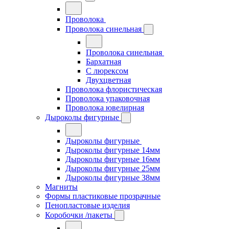
Проволока
Проволока синельная
Проволока синельная
Бархатная
С люрексом
Двухцветная
Проволока флористическая
Проволока упаковочная
Проволока ювелирная
Дыроколы фигурные
Дыроколы фигурные
Дыроколы фигурные 14мм
Дыроколы фигурные 16мм
Дыроколы фигурные 25мм
Дыроколы фигурные 38мм
Магниты
Формы пластиковые прозрачные
Пенопластовые изделия
Коробочки /пакеты