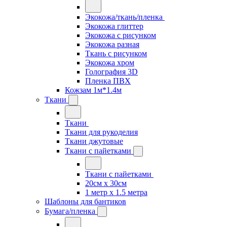
Экокожа/ткань/пленка
Экокожа глиттер
Экокожа с рисунком
Экокожа разная
Ткань с рисунком
Экокожа хром
Голография 3D
Пленка ПВХ
Кожзам 1м*1.4м
Ткани
Ткани
Ткани для рукоделия
Ткани джутовые
Ткани с пайетками
Ткани с пайетками
20см х 30см
1 метр х 1.5 метра
Шаблоны для бантиков
Бумага/пленка