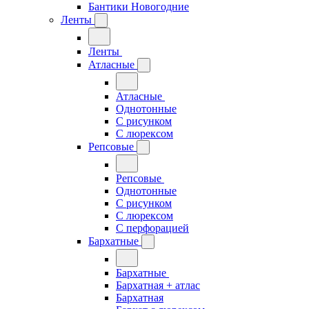
Бантики Новогодние
Ленты
Ленты
Атласные
Атласные
Однотонные
С рисунком
С люрексом
Репсовые
Репсовые
Однотонные
С рисунком
С люрексом
С перфорацией
Бархатные
Бархатные
Бархатная + атлас
Бархатная