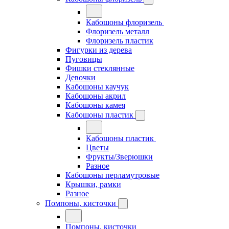
Кабошоны флоризель
Флоризель металл
Флоризель пластик
Фигурки из дерева
Пуговицы
Фишки стеклянные
Девочки
Кабошоны каучук
Кабошоны акрил
Кабошоны камея
Кабошоны пластик
Кабошоны пластик
Цветы
Фрукты/Зверюшки
Разное
Кабошоны перламутровые
Крышки, рамки
Разное
Помпоны, кисточки
Помпоны, кисточки