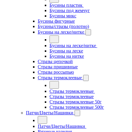
Бусины пластик
Бусины под жемчуг
Бусины микс
Бусины фигурные
Бусины/стразы (полотно)
Бусины на леске/нитке
Бусины на леске/нитке
Бусины на леске
Бусины на нитке
Стразы цепочкой
Стразы пришивные
Стразы россыпью
Стразы термоклеевые
Стразы термоклеевые
Стразы термоклеевые
Стразы термоклеевые 50г
Стразы термоклеевые 500г
Патчи/Цветы/Нашивки
Патчи/Цветы/Нашивки
Вязаные изделия