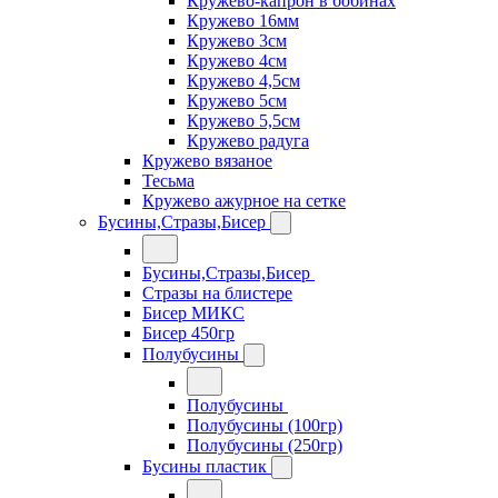
Кружево-капрон в бобинах
Кружево 16мм
Кружево 3см
Кружево 4см
Кружево 4,5см
Кружево 5см
Кружево 5,5см
Кружево радуга
Кружево вязаное
Тесьма
Кружево ажурное на сетке
Бусины,Стразы,Бисер
Бусины,Стразы,Бисер
Стразы на блистере
Бисер МИКС
Бисер 450гр
Полубусины
Полубусины
Полубусины (100гр)
Полубусины (250гр)
Бусины пластик