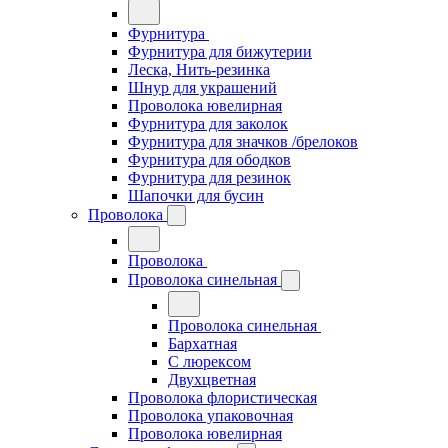
Фурнитура
Фурнитура для бижутерии
Леска, Нить-резинка
Шнур для украшений
Проволока ювелирная
Фурнитура для заколок
Фурнитура для значков /брелоков
Фурнитура для ободков
Фурнитура для резинок
Шапочки для бусин
Проволока
Проволока
Проволока синельная
Проволока синельная
Бархатная
С люрексом
Двухцветная
Проволока флористическая
Проволока упаковочная
Проволока ювелирная