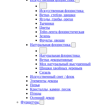
Искусственная флористика
Ветки, стебли, шишки
Ягоды, грибы, орехи
Тычинки
Цветы
Тейп-лента флористическая
Зелень
Фрукты, овощи
Натуральная флористика
Натуральная флористика
Ветки декоративные
Мох натуральный высушенный
Шишки хвойных деревьев
Сизаль
Искусственный снег / флок
Элементы декора
Перья
Кристаллы, камни, песок
Птицы
Осенний декор
Фурнитура