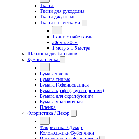
Ткани
Ткани для рукоделия
Ткани джутовые
Ткани с пайетками
Ткани с пайетками
20см х 30см
1 метр х 1.5 метра
Шаблоны для бантиков
Бумага/пленка
Бумага/пленка
Бумага тишью
Бумага Гофрированная
Бумага крафт (двухсторонняя)
Бумага для скрапбукинга
Бумага упаковочная
Пленка
Флористика / Декор
Флористика / Декор
Колокольчики/Бубенчики
Искусственная флористика