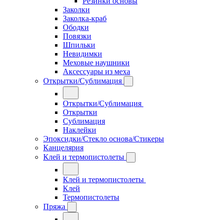
Резинки основы
Заколки
Заколка-краб
Ободки
Повязки
Шпильки
Невидимки
Меховые наушники
Аксессуары из меха
Открытки/Сублимация
Открытки/Сублимация
Открытки
Сублимация
Наклейки
Эпоксидки/Стекло основа/Стикеры
Канцелярия
Клей и термопистолеты
Клей и термопистолеты
Клей
Термопистолеты
Пряжа