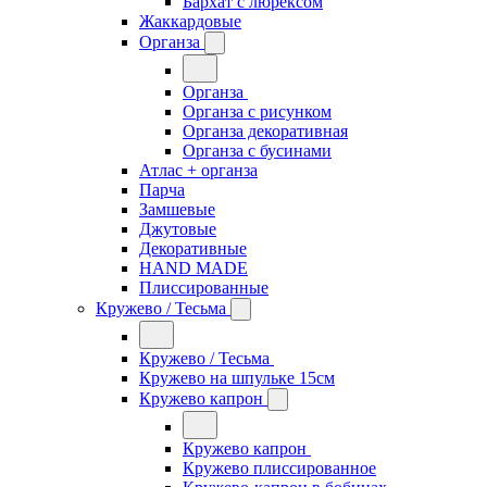
Бархат с люрексом
Жаккардовые
Органза
Органза
Органза с рисунком
Органза декоративная
Органза с бусинами
Атлас + органза
Парча
Замшевые
Джутовые
Декоративные
HAND MADE
Плиссированные
Кружево / Тесьма
Кружево / Тесьма
Кружево на шпульке 15см
Кружево капрон
Кружево капрон
Кружево плиссированное