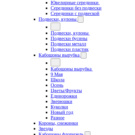
Ювелирные серединки
Серединки без подвески
Серединки с подвеской
Подвески, кулоны
Подвески, кулоны
Подвески бусины
Подвески металл
Подвески пластик
Кабошоны вырубка
Кабошоны вырубка
9 Мая
Школа
Осень
Цветы/Фрукты
Единорожки
Зверюшки
Куколки
Новый год
Разное
Короны, снежинки
Звезды
Кабошоны флоризель