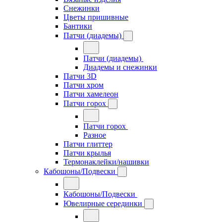
Снежинки
Цветы пришивные
Бантики
Патчи (диадемы)
Патчи (диадемы)
Диадемы и снежинки
Патчи 3D
Патчи хром
Патчи хамелеон
Патчи горох
Патчи горох
Разное
Патчи глиттер
Патчи крылья
Термонаклейки/нашивки
Кабошоны/Подвески
Кабошоны/Подвески
Ювелирные серединки