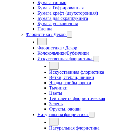
Бумага тишью
Бумага Гофрированная
Бумага крафт (двухсторонняя)
Бумага для скрапбукинга
Бумага упаковочная
Пленка
Флористика / Декор
Флористика / Декор
Колокольчики/Бубенчики
Искусственная флористика
Искусственная флористика
Ветки, стебли, шишки
Ягоды, грибы, орехи
Тычинки
Цветы
Тейп-лента флористическая
Зелень
Фрукты, овощи
Натуральная флористика
Натуральная флористика