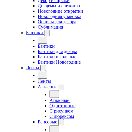
Декор из пряжи
Диадемы и снежинки
Новогодние открытки
Новогодняя упаковка
Основы для декора
Сублимация
Бантики
Бантики
Бантики для декора
Бантики школьные
Бантики Новогодние
Ленты
Ленты
Атласные
Атласные
Однотонные
С рисунком
С люрексом
Репсовые