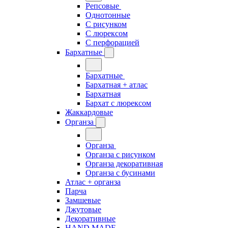
Репсовые
Однотонные
С рисунком
С люрексом
С перфорацией
Бархатные
Бархатные
Бархатная + атлас
Бархатная
Бархат с люрексом
Жаккардовые
Органза
Органза
Органза с рисунком
Органза декоративная
Органза с бусинами
Атлас + органза
Парча
Замшевые
Джутовые
Декоративные
HAND MADE