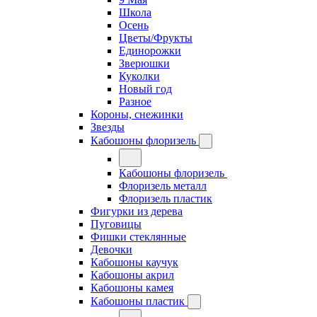
Школа
Осень
Цветы/Фрукты
Единорожки
Зверюшки
Куколки
Новый год
Разное
Короны, снежинки
Звезды
Кабошоны флоризель
Кабошоны флоризель
Флоризель металл
Флоризель пластик
Фигурки из дерева
Пуговицы
Фишки стеклянные
Девочки
Кабошоны каучук
Кабошоны акрил
Кабошоны камея
Кабошоны пластик