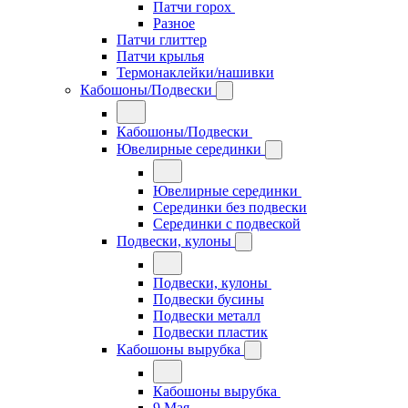
Патчи горох
Разное
Патчи глиттер
Патчи крылья
Термонаклейки/нашивки
Кабошоны/Подвески
Кабошоны/Подвески
Ювелирные серединки
Ювелирные серединки
Серединки без подвески
Серединки с подвеской
Подвески, кулоны
Подвески, кулоны
Подвески бусины
Подвески металл
Подвески пластик
Кабошоны вырубка
Кабошоны вырубка
9 Мая