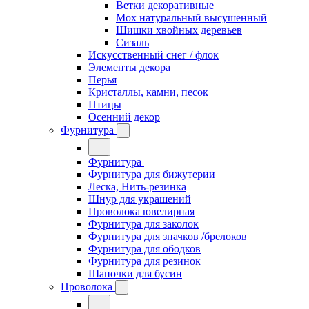
Ветки декоративные
Мох натуральный высушенный
Шишки хвойных деревьев
Сизаль
Искусственный снег / флок
Элементы декора
Перья
Кристаллы, камни, песок
Птицы
Осенний декор
Фурнитура
Фурнитура
Фурнитура для бижутерии
Леска, Нить-резинка
Шнур для украшений
Проволока ювелирная
Фурнитура для заколок
Фурнитура для значков /брелоков
Фурнитура для ободков
Фурнитура для резинок
Шапочки для бусин
Проволока