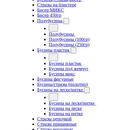
Стразы на блистере
Бисер МИКС
Бисер 450гр
Полубусины
Полубусины
Полубусины (100гр)
Полубусины (250гр)
Бусины пластик
Бусины пластик
Бусины под жемчуг
Бусины микс
Бусины фигурные
Бусины/стразы (полотно)
Бусины на леске/нитке
Бусины на леске/нитке
Бусины на леске
Бусины на нитке
Стразы цепочкой
Стразы пришивные
Стразы россыпью