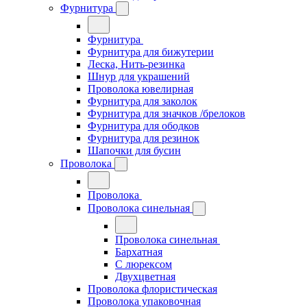
Фурнитура
Фурнитура
Фурнитура для бижутерии
Леска, Нить-резинка
Шнур для украшений
Проволока ювелирная
Фурнитура для заколок
Фурнитура для значков /брелоков
Фурнитура для ободков
Фурнитура для резинок
Шапочки для бусин
Проволока
Проволока
Проволока синельная
Проволока синельная
Бархатная
С люрексом
Двухцветная
Проволока флористическая
Проволока упаковочная