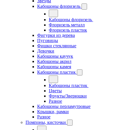
Звезды
Кабошоны флоризель
Кабошоны флоризель
Флоризель металл
Флоризель пластик
Фигурки из дерева
Пуговицы
Фишки стеклянные
Девочки
Кабошоны каучук
Кабошоны акрил
Кабошоны камея
Кабошоны пластик
Кабошоны пластик
Цветы
Фрукты/Зверюшки
Разное
Кабошоны перламутровые
Крышки, рамки
Разное
Помпоны, кисточки