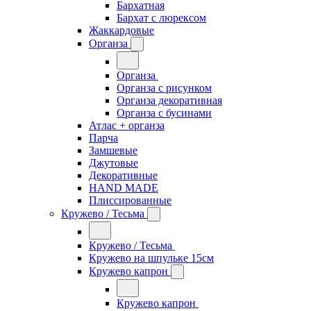
Бархатная
Бархат с люрексом
Жаккардовые
Органза
Органза
Органза с рисунком
Органза декоративная
Органза с бусинами
Атлас + органза
Парча
Замшевые
Джутовые
Декоративные
HAND MADE
Плиссированные
Кружево / Тесьма
Кружево / Тесьма
Кружево на шпульке 15см
Кружево капрон
Кружево капрон