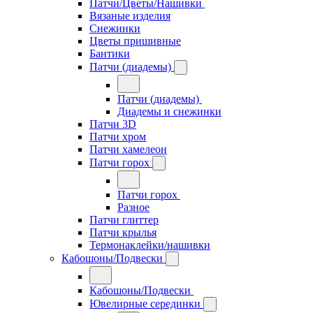
Патчи/Цветы/Нашивки
Вязаные изделия
Снежинки
Цветы пришивные
Бантики
Патчи (диадемы)
Патчи (диадемы)
Диадемы и снежинки
Патчи 3D
Патчи хром
Патчи хамелеон
Патчи горох
Патчи горох
Разное
Патчи глиттер
Патчи крылья
Термонаклейки/нашивки
Кабошоны/Подвески
Кабошоны/Подвески
Ювелирные серединки