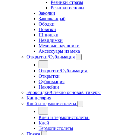
Резинки-стразы
Резинки основы
Заколки
Заколка-краб
Ободки
Повязки
Шпильки
Невидимки
Меховые наушники
Аксессуары из меха
Открытки/Сублимация
Открытки/Сублимация
Открытки
Сублимация
Наклейки
Эпоксидки/Стекло основа/Стикеры
Канцелярия
Клей и термопистолеты
Клей и термопистолеты
Клей
Термопистолеты
Пряжа