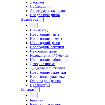
Экокожа
Сублимация
Аксессуары для волос
Все для праздника
Новый год
Новый год
Новогодние ленты
Новогодние пакеты
Новогодний декор
Новогодние бантики
Наклейки/стразы
Колокольчики / бубенцы
Новогодние кабошоны
Декор из пряжи
Диадемы и снежинки
Новогодние открытки
Новогодняя упаковка
Основы для декора
Сублимация
Бантики
Бантики
Бантики для декора