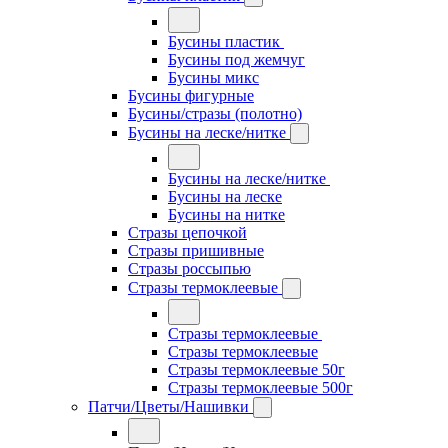
Бусины пластик
Бусины под жемчуг
Бусины микс
Бусины фигурные
Бусины/стразы (полотно)
Бусины на леске/нитке
Бусины на леске/нитке
Бусины на леске
Бусины на нитке
Стразы цепочкой
Стразы пришивные
Стразы россыпью
Стразы термоклеевые
Стразы термоклеевые
Стразы термоклеевые
Стразы термоклеевые 50г
Стразы термоклеевые 500г
Патчи/Цветы/Нашивки