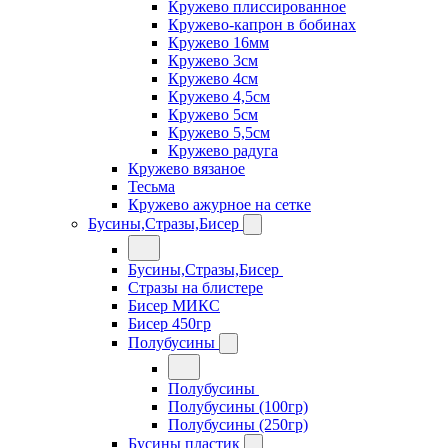
Кружево плиссированное
Кружево-капрон в бобинах
Кружево 16мм
Кружево 3см
Кружево 4см
Кружево 4,5см
Кружево 5см
Кружево 5,5см
Кружево радуга
Кружево вязаное
Тесьма
Кружево ажурное на сетке
Бусины,Стразы,Бисер
Бусины,Стразы,Бисер
Стразы на блистере
Бисер МИКС
Бисер 450гр
Полубусины
Полубусины
Полубусины (100гр)
Полубусины (250гр)
Бусины пластик