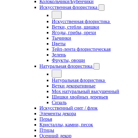
Колокольчики/Бубенчики
Искусственная флористика
Искусственная флористика
Ветки, стебли, шишки
Ягоды, грибы, орехи
Тычинки
Цветы
Тейп-лента флористическая
Зелень
Фрукты, овощи
Натуральная флористика
Натуральная флористика
Ветки декоративные
Мох натуральный высушенный
Шишки хвойных деревьев
Сизаль
Искусственный снег / флок
Элементы декора
Перья
Кристаллы, камни, песок
Птицы
Осенний декор