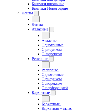
Бантики школьные
Бантики Новогодние
Ленты
Ленты
Атласные
Атласные
Однотонные
С рисунком
С люрексом
Репсовые
Репсовые
Однотонные
С рисунком
С люрексом
С перфорацией
Бархатные
Бархатные
Бархатная + атлас