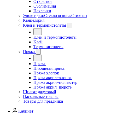
Открытки
Сублимация
Наклейки
Эпоксидки/Стекло основа/Стикеры
Канцелярия
Клей и термопистолеты
Клей и термопистолеты
Клей
Термопистолеты
Пряжа
Пряжа
Плюшевая пряжа
Пряжа хлопок
Пряжа акрил+хлопок
Пряжа акрил+полиэстер
Пряжа акрил+шерсть
Шпагат джутовый
Пасхальные товары
Товары для праздника
Кабинет