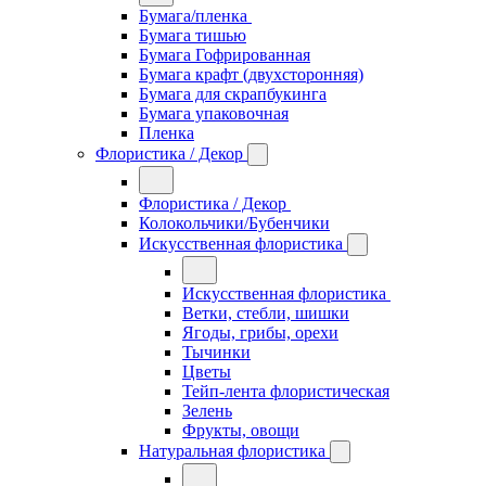
Бумага/пленка
Бумага тишью
Бумага Гофрированная
Бумага крафт (двухсторонняя)
Бумага для скрапбукинга
Бумага упаковочная
Пленка
Флористика / Декор
Флористика / Декор
Колокольчики/Бубенчики
Искусственная флористика
Искусственная флористика
Ветки, стебли, шишки
Ягоды, грибы, орехи
Тычинки
Цветы
Тейп-лента флористическая
Зелень
Фрукты, овощи
Натуральная флористика