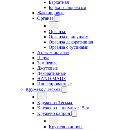
Бархатная
Бархат с люрексом
Жаккардовые
Органза
Органза
Органза с рисунком
Органза декоративная
Органза с бусинами
Атлас + органза
Парча
Замшевые
Джутовые
Декоративные
HAND MADE
Плиссированные
Кружево / Тесьма
Кружево / Тесьма
Кружево на шпульке 15см
Кружево капрон
Кружево капрон