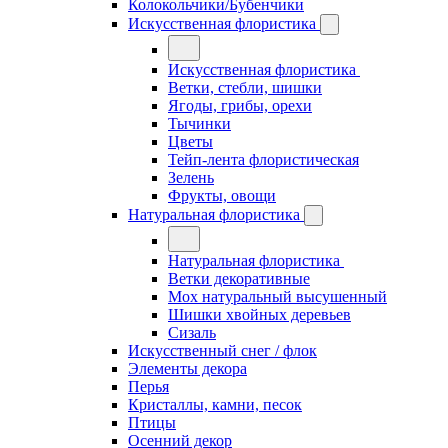
Колокольчики/Бубенчики
Искусственная флористика
Искусственная флористика
Ветки, стебли, шишки
Ягоды, грибы, орехи
Тычинки
Цветы
Тейп-лента флористическая
Зелень
Фрукты, овощи
Натуральная флористика
Натуральная флористика
Ветки декоративные
Мох натуральный высушенный
Шишки хвойных деревьев
Сизаль
Искусственный снег / флок
Элементы декора
Перья
Кристаллы, камни, песок
Птицы
Осенний декор