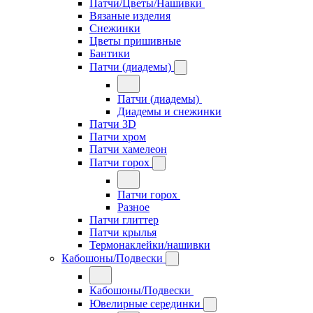
Патчи/Цветы/Нашивки
Вязаные изделия
Снежинки
Цветы пришивные
Бантики
Патчи (диадемы)
Патчи (диадемы)
Диадемы и снежинки
Патчи 3D
Патчи хром
Патчи хамелеон
Патчи горох
Патчи горох
Разное
Патчи глиттер
Патчи крылья
Термонаклейки/нашивки
Кабошоны/Подвески
Кабошоны/Подвески
Ювелирные серединки