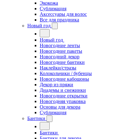
Экокожа
Сублимация
Аксессуары для волос
Все для праздника
Новый год
Новый год
Новогодние ленты
Новогодние пакеты
Новогодний декор
Новогодние бантики
Наклейки/стразы
Колокольчики / бубенцы
Новогодние кабошоны
Декор из пряжи
Диадемы и снежинки
Новогодние открытки
Новогодняя упаковка
Основы для декора
Сублимация
Бантики
Бантики
Бантики для декора