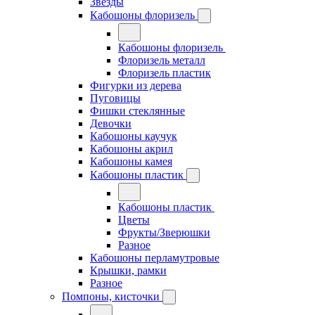
Звезды
Кабошоны флоризель
Кабошоны флоризель
Флоризель металл
Флоризель пластик
Фигурки из дерева
Пуговицы
Фишки стеклянные
Девочки
Кабошоны каучук
Кабошоны акрил
Кабошоны камея
Кабошоны пластик
Кабошоны пластик
Цветы
Фрукты/Зверюшки
Разное
Кабошоны перламутровые
Крышки, рамки
Разное
Помпоны, кисточки