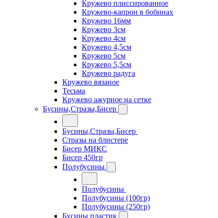
Кружево плиссированное
Кружево-капрон в бобинах
Кружево 16мм
Кружево 3см
Кружево 4см
Кружево 4,5см
Кружево 5см
Кружево 5,5см
Кружево радуга
Кружево вязаное
Тесьма
Кружево ажурное на сетке
Бусины,Стразы,Бисер
Бусины,Стразы,Бисер
Стразы на блистере
Бисер МИКС
Бисер 450гр
Полубусины
Полубусины
Полубусины (100гр)
Полубусины (250гр)
Бусины пластик