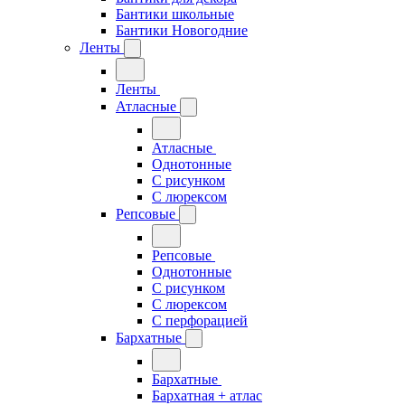
Бантики школьные
Бантики Новогодние
Ленты
Ленты
Атласные
Атласные
Однотонные
С рисунком
С люрексом
Репсовые
Репсовые
Однотонные
С рисунком
С люрексом
С перфорацией
Бархатные
Бархатные
Бархатная + атлас