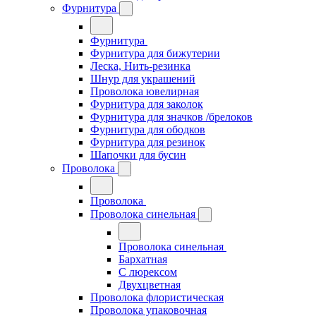
Фурнитура
Фурнитура
Фурнитура для бижутерии
Леска, Нить-резинка
Шнур для украшений
Проволока ювелирная
Фурнитура для заколок
Фурнитура для значков /брелоков
Фурнитура для ободков
Фурнитура для резинок
Шапочки для бусин
Проволока
Проволока
Проволока синельная
Проволока синельная
Бархатная
С люрексом
Двухцветная
Проволока флористическая
Проволока упаковочная