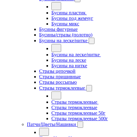
Бусины пластик
Бусины под жемчуг
Бусины микс
Бусины фигурные
Бусины/стразы (полотно)
Бусины на леске/нитке
Бусины на леске/нитке
Бусины на леске
Бусины на нитке
Стразы цепочкой
Стразы пришивные
Стразы россыпью
Стразы термоклеевые
Стразы термоклеевые
Стразы термоклеевые
Стразы термоклеевые 50г
Стразы термоклеевые 500г
Патчи/Цветы/Нашивки