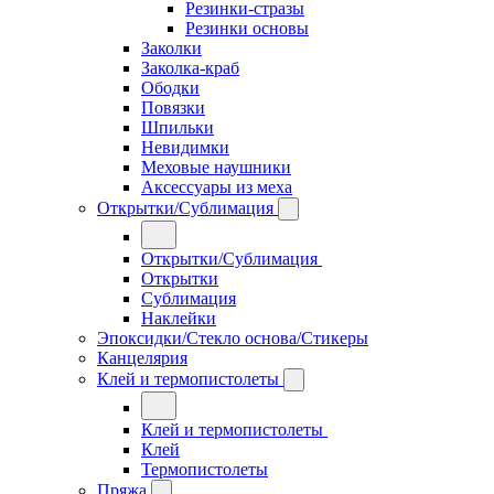
Резинки-стразы
Резинки основы
Заколки
Заколка-краб
Ободки
Повязки
Шпильки
Невидимки
Меховые наушники
Аксессуары из меха
Открытки/Сублимация
Открытки/Сублимация
Открытки
Сублимация
Наклейки
Эпоксидки/Стекло основа/Стикеры
Канцелярия
Клей и термопистолеты
Клей и термопистолеты
Клей
Термопистолеты
Пряжа