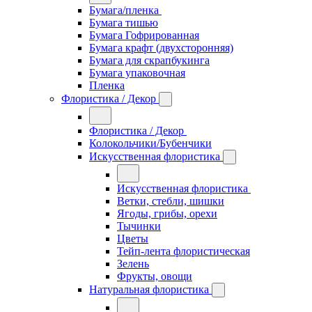
Бумага/пленка
Бумага тишью
Бумага Гофрированная
Бумага крафт (двухсторонняя)
Бумага для скрапбукинга
Бумага упаковочная
Пленка
Флористика / Декор
Флористика / Декор
Колокольчики/Бубенчики
Искусственная флористика
Искусственная флористика
Ветки, стебли, шишки
Ягоды, грибы, орехи
Тычинки
Цветы
Тейп-лента флористическая
Зелень
Фрукты, овощи
Натуральная флористика