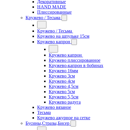
Декоративные
HAND MADE
Плиссированные
Кружево / Тесьма
Кружево / Тесьма
Кружево на шпульке 15см
Кружево капрон
Кружево капрон
Кружево плиссированное
Кружево-капрон в бобинах
Кружево 16мм
Кружево 3см
Кружево 4см
Кружево 4,5см
Кружево 5см
Кружево 5,5см
Кружево радуга
Кружево вязаное
Тесьма
Кружево ажурное на сетке
Бусины,Стразы,Бисер