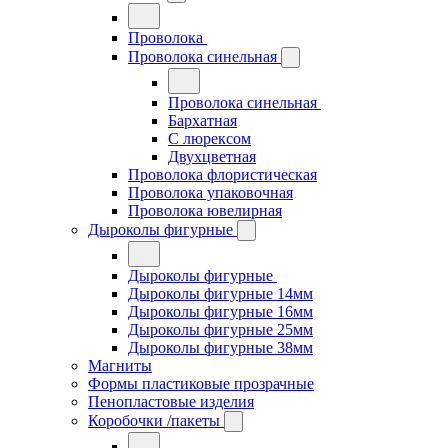
Проволока
Проволока синельная
Проволока синельная
Бархатная
С люрексом
Двухцветная
Проволока флористическая
Проволока упаковочная
Проволока ювелирная
Дыроколы фигурные
Дыроколы фигурные
Дыроколы фигурные 14мм
Дыроколы фигурные 16мм
Дыроколы фигурные 25мм
Дыроколы фигурные 38мм
Магниты
Формы пластиковые прозрачные
Пенопластовые изделия
Коробочки /пакеты