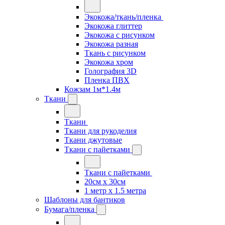
Экокожа/ткань/пленка
Экокожа глиттер
Экокожа с рисунком
Экокожа разная
Ткань с рисунком
Экокожа хром
Голография 3D
Пленка ПВХ
Кожзам 1м*1.4м
Ткани
Ткани
Ткани для рукоделия
Ткани джутовые
Ткани с пайетками
Ткани с пайетками
20см х 30см
1 метр х 1.5 метра
Шаблоны для бантиков
Бумага/пленка