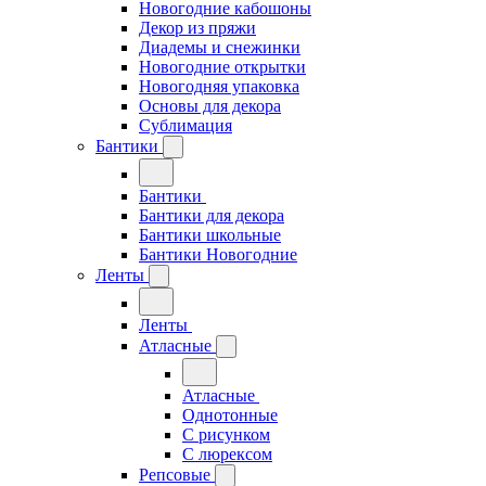
Новогодние кабошоны
Декор из пряжи
Диадемы и снежинки
Новогодние открытки
Новогодняя упаковка
Основы для декора
Сублимация
Бантики
Бантики
Бантики для декора
Бантики школьные
Бантики Новогодние
Ленты
Ленты
Атласные
Атласные
Однотонные
С рисунком
С люрексом
Репсовые