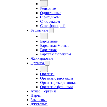
Репсовые
Однотонные
С рисунком
С люрексом
С перфорацией
Бархатные
Бархатные
Бархатная + атлас
Бархатная
Бархат с люрексом
Жаккардовые
Органза
Органза
Органза с рисунком
Органза декоративная
Органза с бусинами
Атлас + органза
Парча
Замшевые
Джутовые