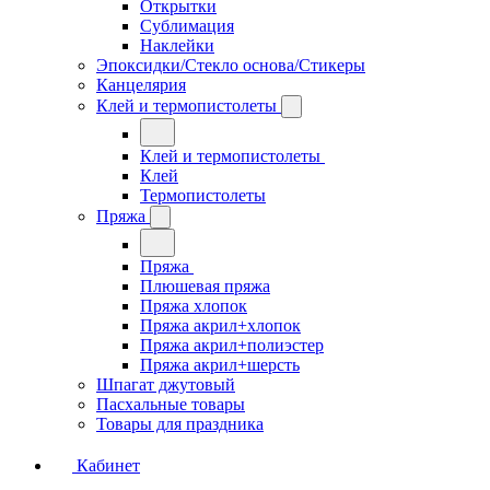
Открытки
Сублимация
Наклейки
Эпоксидки/Стекло основа/Стикеры
Канцелярия
Клей и термопистолеты
Клей и термопистолеты
Клей
Термопистолеты
Пряжа
Пряжа
Плюшевая пряжа
Пряжа хлопок
Пряжа акрил+хлопок
Пряжа акрил+полиэстер
Пряжа акрил+шерсть
Шпагат джутовый
Пасхальные товары
Товары для праздника
Кабинет