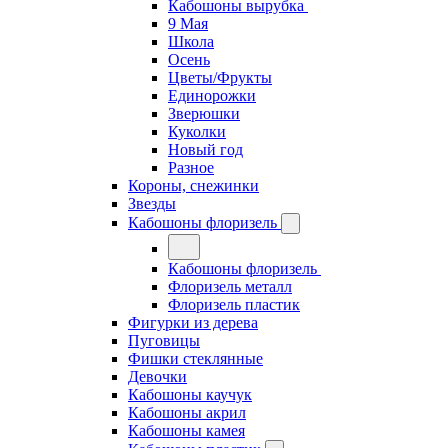
Кабошоны вырубка
9 Мая
Школа
Осень
Цветы/Фрукты
Единорожки
Зверюшки
Куколки
Новый год
Разное
Короны, снежинки
Звезды
Кабошоны флоризель
Кабошоны флоризель
Флоризель металл
Флоризель пластик
Фигурки из дерева
Пуговицы
Фишки стеклянные
Девочки
Кабошоны каучук
Кабошоны акрил
Кабошоны камея