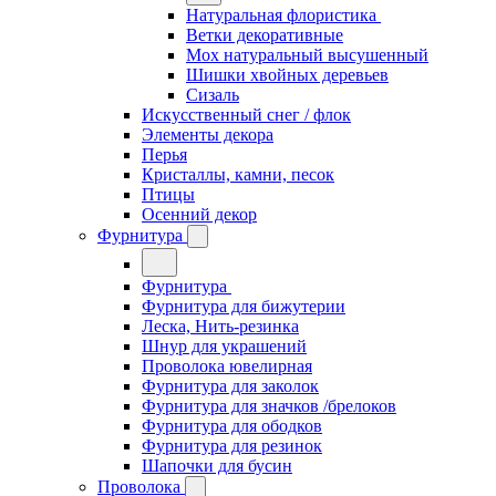
Натуральная флористика
Ветки декоративные
Мох натуральный высушенный
Шишки хвойных деревьев
Сизаль
Искусственный снег / флок
Элементы декора
Перья
Кристаллы, камни, песок
Птицы
Осенний декор
Фурнитура
Фурнитура
Фурнитура для бижутерии
Леска, Нить-резинка
Шнур для украшений
Проволока ювелирная
Фурнитура для заколок
Фурнитура для значков /брелоков
Фурнитура для ободков
Фурнитура для резинок
Шапочки для бусин
Проволока