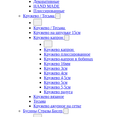
Декоративные
HAND MADE
Плиссированные
Кружево / Тесьма
Кружево / Тесьма
Кружево на шпульке 15см
Кружево капрон
Кружево капрон
Кружево плиссированное
Кружево-капрон в бобинах
Кружево 16мм
Кружево 3см
Кружево 4см
Кружево 4,5см
Кружево 5см
Кружево 5,5см
Кружево радуга
Кружево вязаное
Тесьма
Кружево ажурное на сетке
Бусины,Стразы,Бисер