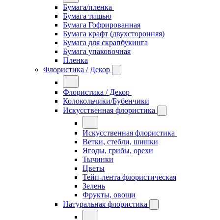
Бумага/пленка
Бумага тишью
Бумага Гофрированная
Бумага крафт (двухсторонняя)
Бумага для скрапбукинга
Бумага упаковочная
Пленка
Флористика / Декор
Флористика / Декор
Колокольчики/Бубенчики
Искусственная флористика
Искусственная флористика
Ветки, стебли, шишки
Ягоды, грибы, орехи
Тычинки
Цветы
Тейп-лента флористическая
Зелень
Фрукты, овощи
Натуральная флористика