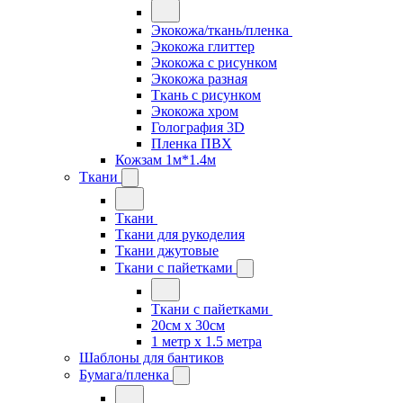
Экокожа/ткань/пленка
Экокожа глиттер
Экокожа с рисунком
Экокожа разная
Ткань с рисунком
Экокожа хром
Голография 3D
Пленка ПВХ
Кожзам 1м*1.4м
Ткани
Ткани
Ткани для рукоделия
Ткани джутовые
Ткани с пайетками
Ткани с пайетками
20см х 30см
1 метр х 1.5 метра
Шаблоны для бантиков
Бумага/пленка