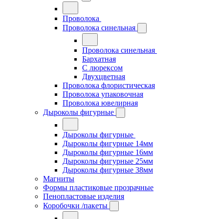
Проволока
Проволока синельная
Проволока синельная
Бархатная
С люрексом
Двухцветная
Проволока флористическая
Проволока упаковочная
Проволока ювелирная
Дыроколы фигурные
Дыроколы фигурные
Дыроколы фигурные 14мм
Дыроколы фигурные 16мм
Дыроколы фигурные 25мм
Дыроколы фигурные 38мм
Магниты
Формы пластиковые прозрачные
Пенопластовые изделия
Коробочки /пакеты