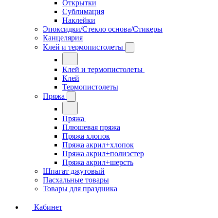
Открытки
Сублимация
Наклейки
Эпоксидки/Стекло основа/Стикеры
Канцелярия
Клей и термопистолеты
Клей и термопистолеты
Клей
Термопистолеты
Пряжа
Пряжа
Плюшевая пряжа
Пряжа хлопок
Пряжа акрил+хлопок
Пряжа акрил+полиэстер
Пряжа акрил+шерсть
Шпагат джутовый
Пасхальные товары
Товары для праздника
Кабинет