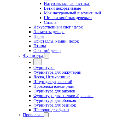
Натуральная флористика
Ветки декоративные
Мох натуральный высушенный
Шишки хвойных деревьев
Сизаль
Искусственный снег / флок
Элементы декора
Перья
Кристаллы, камни, песок
Птицы
Осенний декор
Фурнитура
Фурнитура
Фурнитура для бижутерии
Леска, Нить-резинка
Шнур для украшений
Проволока ювелирная
Фурнитура для заколок
Фурнитура для значков /брелоков
Фурнитура для ободков
Фурнитура для резинок
Шапочки для бусин
Проволока