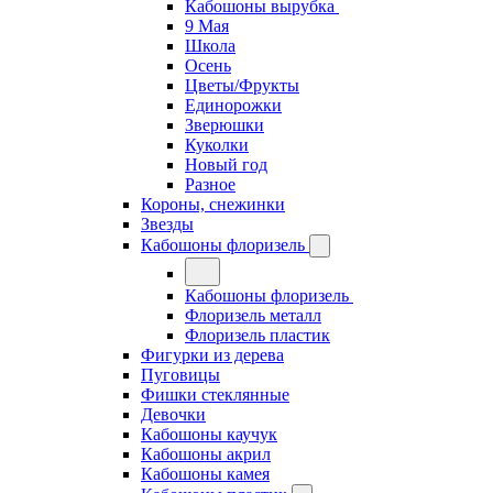
Кабошоны вырубка
9 Мая
Школа
Осень
Цветы/Фрукты
Единорожки
Зверюшки
Куколки
Новый год
Разное
Короны, снежинки
Звезды
Кабошоны флоризель
Кабошоны флоризель
Флоризель металл
Флоризель пластик
Фигурки из дерева
Пуговицы
Фишки стеклянные
Девочки
Кабошоны каучук
Кабошоны акрил
Кабошоны камея