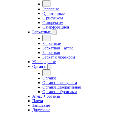
Репсовые
Однотонные
С рисунком
С люрексом
С перфорацией
Бархатные
Бархатные
Бархатная + атлас
Бархатная
Бархат с люрексом
Жаккардовые
Органза
Органза
Органза с рисунком
Органза декоративная
Органза с бусинами
Атлас + органза
Парча
Замшевые
Джутовые