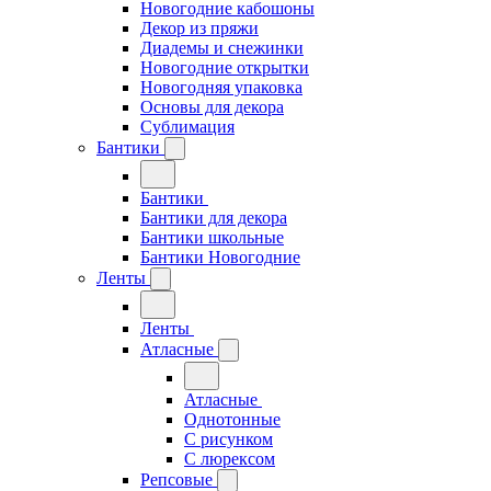
Новогодние кабошоны
Декор из пряжи
Диадемы и снежинки
Новогодние открытки
Новогодняя упаковка
Основы для декора
Сублимация
Бантики
Бантики
Бантики для декора
Бантики школьные
Бантики Новогодние
Ленты
Ленты
Атласные
Атласные
Однотонные
С рисунком
С люрексом
Репсовые