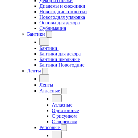
Декор из пряжи
Диадемы и снежинки
Новогодние открытки
Новогодняя упаковка
Основы для декора
Сублимация
Бантики
Бантики
Бантики для декора
Бантики школьные
Бантики Новогодние
Ленты
Ленты
Атласные
Атласные
Однотонные
С рисунком
С люрексом
Репсовые