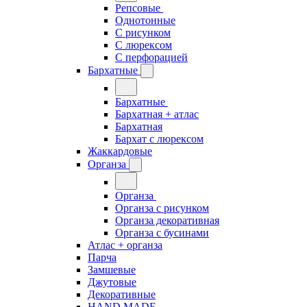
Репсовые
Однотонные
С рисунком
С люрексом
С перфорацией
Бархатные
Бархатные
Бархатная + атлас
Бархатная
Бархат с люрексом
Жаккардовые
Органза
Органза
Органза с рисунком
Органза декоративная
Органза с бусинами
Атлас + органза
Парча
Замшевые
Джутовые
Декоративные
HAND MADE