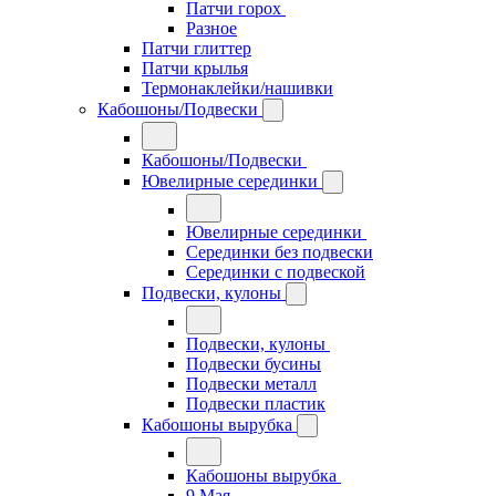
Патчи горох
Разное
Патчи глиттер
Патчи крылья
Термонаклейки/нашивки
Кабошоны/Подвески
Кабошоны/Подвески
Ювелирные серединки
Ювелирные серединки
Серединки без подвески
Серединки с подвеской
Подвески, кулоны
Подвески, кулоны
Подвески бусины
Подвески металл
Подвески пластик
Кабошоны вырубка
Кабошоны вырубка
9 Мая