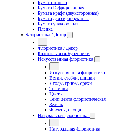
Бумага тишью
Бумага Гофрированная
Бумага крафт (двухсторонняя)
Бумага для скрапбукинга
Бумага упаковочная
Пленка
Флористика / Декор
Флористика / Декор
Колокольчики/Бубенчики
Искусственная флористика
Искусственная флористика
Ветки, стебли, шишки
Ягоды, грибы, орехи
Тычинки
Цветы
Тейп-лента флористическая
Зелень
Фрукты, овощи
Натуральная флористика
Натуральная флористика