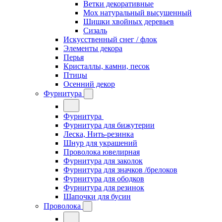
Ветки декоративные
Мох натуральный высушенный
Шишки хвойных деревьев
Сизаль
Искусственный снег / флок
Элементы декора
Перья
Кристаллы, камни, песок
Птицы
Осенний декор
Фурнитура
Фурнитура
Фурнитура для бижутерии
Леска, Нить-резинка
Шнур для украшений
Проволока ювелирная
Фурнитура для заколок
Фурнитура для значков /брелоков
Фурнитура для ободков
Фурнитура для резинок
Шапочки для бусин
Проволока