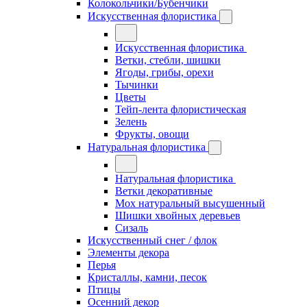
Колокольчики/Бубенчики
Искусственная флористика
Искусственная флористика
Ветки, стебли, шишки
Ягоды, грибы, орехи
Тычинки
Цветы
Тейп-лента флористическая
Зелень
Фрукты, овощи
Натуральная флористика
Натуральная флористика
Ветки декоративные
Мох натуральный высушенный
Шишки хвойных деревьев
Сизаль
Искусственный снег / флок
Элементы декора
Перья
Кристаллы, камни, песок
Птицы
Осенний декор