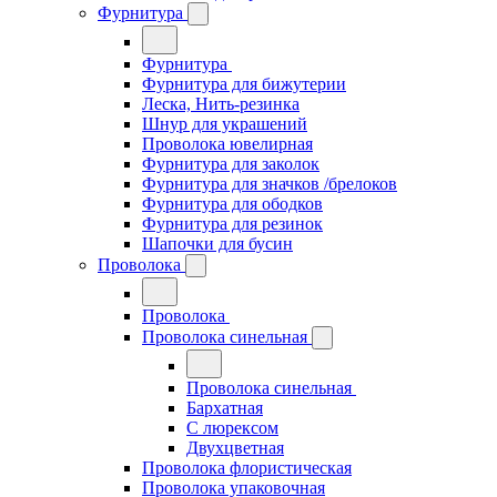
Фурнитура
Фурнитура
Фурнитура для бижутерии
Леска, Нить-резинка
Шнур для украшений
Проволока ювелирная
Фурнитура для заколок
Фурнитура для значков /брелоков
Фурнитура для ободков
Фурнитура для резинок
Шапочки для бусин
Проволока
Проволока
Проволока синельная
Проволока синельная
Бархатная
С люрексом
Двухцветная
Проволока флористическая
Проволока упаковочная