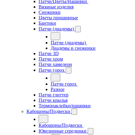
Патчи/Цветы/Нашивки
Вязаные изделия
Снежинки
Цветы пришивные
Бантики
Патчи (диадемы)
Патчи (диадемы)
Диадемы и снежинки
Патчи 3D
Патчи хром
Патчи хамелеон
Патчи горох
Патчи горох
Разное
Патчи глиттер
Патчи крылья
Термонаклейки/нашивки
Кабошоны/Подвески
Кабошоны/Подвески
Ювелирные серединки