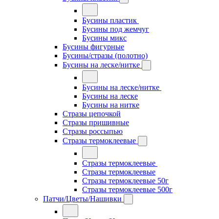
Бусины пластик
Бусины под жемчуг
Бусины микс
Бусины фигурные
Бусины/стразы (полотно)
Бусины на леске/нитке
Бусины на леске/нитке
Бусины на леске
Бусины на нитке
Стразы цепочкой
Стразы пришивные
Стразы россыпью
Стразы термоклеевые
Стразы термоклеевые
Стразы термоклеевые
Стразы термоклеевые 50г
Стразы термоклеевые 500г
Патчи/Цветы/Нашивки