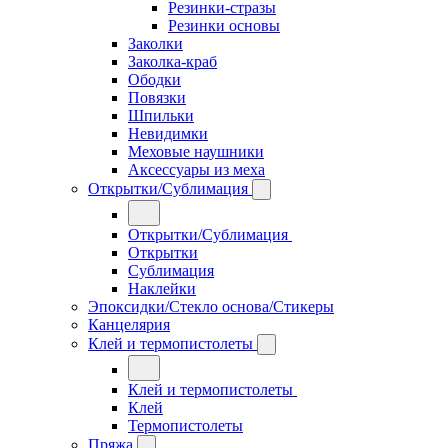
Резинки-стразы
Резинки основы
Заколки
Заколка-краб
Ободки
Повязки
Шпильки
Невидимки
Меховые наушники
Аксессуары из меха
Открытки/Сублимация
Открытки/Сублимация
Открытки
Сублимация
Наклейки
Эпоксидки/Стекло основа/Стикеры
Канцелярия
Клей и термопистолеты
Клей и термопистолеты
Клей
Термопистолеты
Пряжа