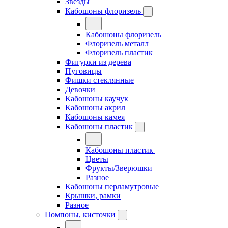
Звезды
Кабошоны флоризель
Кабошоны флоризель
Флоризель металл
Флоризель пластик
Фигурки из дерева
Пуговицы
Фишки стеклянные
Девочки
Кабошоны каучук
Кабошоны акрил
Кабошоны камея
Кабошоны пластик
Кабошоны пластик
Цветы
Фрукты/Зверюшки
Разное
Кабошоны перламутровые
Крышки, рамки
Разное
Помпоны, кисточки