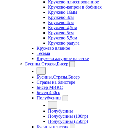
Кружево плиссированное
Кружево-капрон в бобинах
Кружево 16мм
Кружево 3см
Кружево 4см
Кружево 4,5см
Кружево 5см
Кружево 5,5см
Кружево радуга
Кружево вязаное
Тесьма
Кружево ажурное на сетке
Бусины,Стразы,Бисер
Бусины,Стразы,Бисер
Стразы на блистере
Бисер МИКС
Бисер 450гр
Полубусины
Полубусины
Полубусины (100гр)
Полубусины (250гр)
Бусины пластик