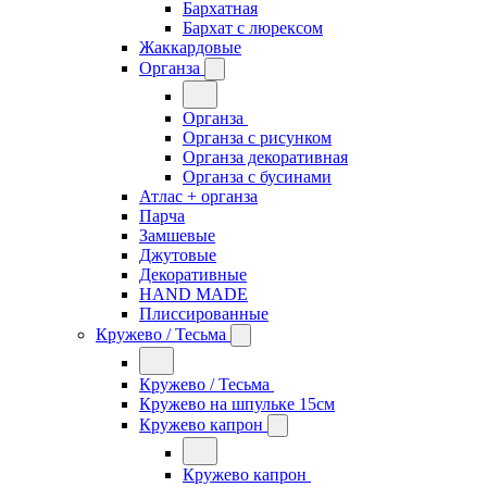
Бархатная
Бархат с люрексом
Жаккардовые
Органза
Органза
Органза с рисунком
Органза декоративная
Органза с бусинами
Атлас + органза
Парча
Замшевые
Джутовые
Декоративные
HAND MADE
Плиссированные
Кружево / Тесьма
Кружево / Тесьма
Кружево на шпульке 15см
Кружево капрон
Кружево капрон