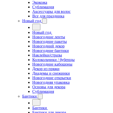
Экокожа
Сублимация
Аксессуары для волос
Все для праздника
Новый год
Новый год
Новогодние ленты
Новогодние пакеты
Новогодний декор
Новогодние бантики
Наклейки/стразы
Колокольчики / бубенцы
Новогодние кабошоны
Декор из пряжи
Диадемы и снежинки
Новогодние открытки
Новогодняя упаковка
Основы для декора
Сублимация
Бантики
Бантики
Бантики для декора