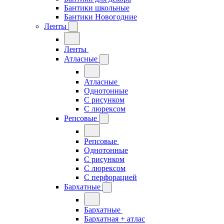
Бантики школьные
Бантики Новогодние
Ленты
Ленты
Атласные
Атласные
Однотонные
С рисунком
С люрексом
Репсовые
Репсовые
Однотонные
С рисунком
С люрексом
С перфорацией
Бархатные
Бархатные
Бархатная + атлас