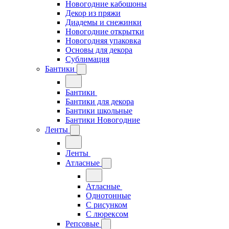
Новогодние кабошоны
Декор из пряжи
Диадемы и снежинки
Новогодние открытки
Новогодняя упаковка
Основы для декора
Сублимация
Бантики
Бантики
Бантики для декора
Бантики школьные
Бантики Новогодние
Ленты
Ленты
Атласные
Атласные
Однотонные
С рисунком
С люрексом
Репсовые