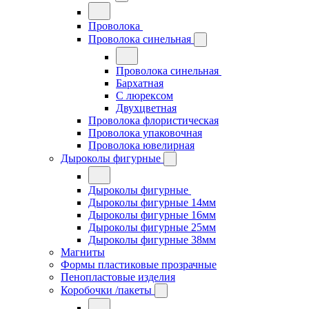
Проволока
Проволока синельная
Проволока синельная
Бархатная
С люрексом
Двухцветная
Проволока флористическая
Проволока упаковочная
Проволока ювелирная
Дыроколы фигурные
Дыроколы фигурные
Дыроколы фигурные 14мм
Дыроколы фигурные 16мм
Дыроколы фигурные 25мм
Дыроколы фигурные 38мм
Магниты
Формы пластиковые прозрачные
Пенопластовые изделия
Коробочки /пакеты