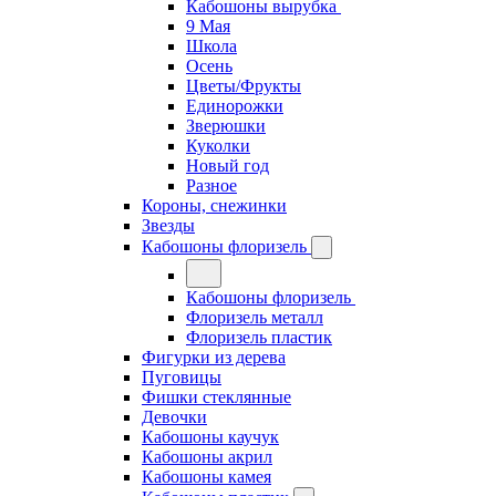
Кабошоны вырубка
9 Мая
Школа
Осень
Цветы/Фрукты
Единорожки
Зверюшки
Куколки
Новый год
Разное
Короны, снежинки
Звезды
Кабошоны флоризель
Кабошоны флоризель
Флоризель металл
Флоризель пластик
Фигурки из дерева
Пуговицы
Фишки стеклянные
Девочки
Кабошоны каучук
Кабошоны акрил
Кабошоны камея