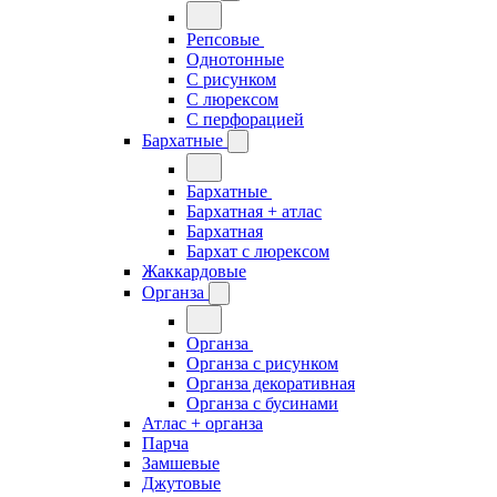
Репсовые
Однотонные
С рисунком
С люрексом
С перфорацией
Бархатные
Бархатные
Бархатная + атлас
Бархатная
Бархат с люрексом
Жаккардовые
Органза
Органза
Органза с рисунком
Органза декоративная
Органза с бусинами
Атлас + органза
Парча
Замшевые
Джутовые