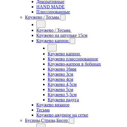
Декоративные
HAND MADE
Плиссированные
Кружево / Тесьма
Кружево / Тесьма
Кружево на шпульке 15см
Кружево капрон
Кружево капрон
Кружево плиссированное
Кружево-капрон в бобинах
Кружево 16мм
Кружево 3см
Кружево 4см
Кружево 4,5см
Кружево 5см
Кружево 5,5см
Кружево радуга
Кружево вязаное
Тесьма
Кружево ажурное на сетке
Бусины,Стразы,Бисер