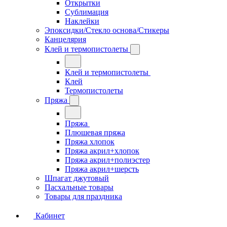
Открытки
Сублимация
Наклейки
Эпоксидки/Стекло основа/Стикеры
Канцелярия
Клей и термопистолеты
Клей и термопистолеты
Клей
Термопистолеты
Пряжа
Пряжа
Плюшевая пряжа
Пряжа хлопок
Пряжа акрил+хлопок
Пряжа акрил+полиэстер
Пряжа акрил+шерсть
Шпагат джутовый
Пасхальные товары
Товары для праздника
Кабинет