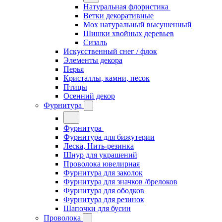
Натуральная флористика
Ветки декоративные
Мох натуральный высушенный
Шишки хвойных деревьев
Сизаль
Искусственный снег / флок
Элементы декора
Перья
Кристаллы, камни, песок
Птицы
Осенний декор
Фурнитура
Фурнитура
Фурнитура для бижутерии
Леска, Нить-резинка
Шнур для украшений
Проволока ювелирная
Фурнитура для заколок
Фурнитура для значков /брелоков
Фурнитура для ободков
Фурнитура для резинок
Шапочки для бусин
Проволока