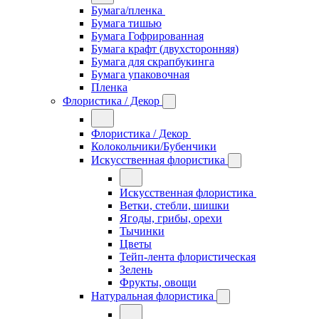
Бумага/пленка
Бумага тишью
Бумага Гофрированная
Бумага крафт (двухсторонняя)
Бумага для скрапбукинга
Бумага упаковочная
Пленка
Флористика / Декор
Флористика / Декор
Колокольчики/Бубенчики
Искусственная флористика
Искусственная флористика
Ветки, стебли, шишки
Ягоды, грибы, орехи
Тычинки
Цветы
Тейп-лента флористическая
Зелень
Фрукты, овощи
Натуральная флористика