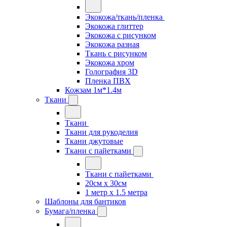
Экокожа/ткань/пленка
Экокожа глиттер
Экокожа с рисунком
Экокожа разная
Ткань с рисунком
Экокожа хром
Голография 3D
Пленка ПВХ
Кожзам 1м*1.4м
Ткани
Ткани
Ткани для рукоделия
Ткани джутовые
Ткани с пайетками
Ткани с пайетками
20см х 30см
1 метр х 1.5 метра
Шаблоны для бантиков
Бумага/пленка