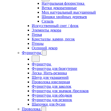
Натуральная флористика
Ветки декоративные
Мох натуральный высушенный
Шишки хвойных деревьев
Сизаль
Искусственный снег / флок
Элементы декора
Перья
Кристаллы, камни, песок
Птицы
Осенний декор
Фурнитура
Фурнитура
Фурнитура для бижутерии
Леска, Нить-резинка
Шнур для украшений
Проволока ювелирная
Фурнитура для заколок
Фурнитура для значков /брелоков
Фурнитура для ободков
Фурнитура для резинок
Шапочки для бусин
Проволока