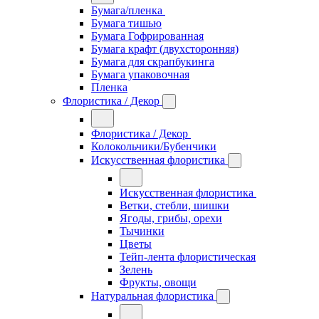
Бумага/пленка
Бумага тишью
Бумага Гофрированная
Бумага крафт (двухсторонняя)
Бумага для скрапбукинга
Бумага упаковочная
Пленка
Флористика / Декор
Флористика / Декор
Колокольчики/Бубенчики
Искусственная флористика
Искусственная флористика
Ветки, стебли, шишки
Ягоды, грибы, орехи
Тычинки
Цветы
Тейп-лента флористическая
Зелень
Фрукты, овощи
Натуральная флористика