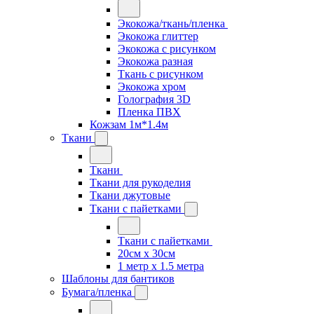
Экокожа/ткань/пленка
Экокожа глиттер
Экокожа с рисунком
Экокожа разная
Ткань с рисунком
Экокожа хром
Голография 3D
Пленка ПВХ
Кожзам 1м*1.4м
Ткани
Ткани
Ткани для рукоделия
Ткани джутовые
Ткани с пайетками
Ткани с пайетками
20см х 30см
1 метр х 1.5 метра
Шаблоны для бантиков
Бумага/пленка