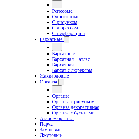
Репсовые
Однотонные
С рисунком
С люрексом
С перфорацией
Бархатные
Бархатные
Бархатная + атлас
Бархатная
Бархат с люрексом
Жаккардовые
Органза
Органза
Органза с рисунком
Органза декоративная
Органза с бусинами
Атлас + органза
Парча
Замшевые
Джутовые