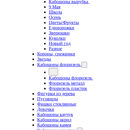
Кабошоны вырубка
9 Мая
Школа
Осень
Цветы/Фрукты
Единорожки
Зверюшки
Куколки
Новый год
Разное
Короны, снежинки
Звезды
Кабошоны флоризель
Кабошоны флоризель
Флоризель металл
Флоризель пластик
Фигурки из дерева
Пуговицы
Фишки стеклянные
Девочки
Кабошоны каучук
Кабошоны акрил
Кабошоны камея