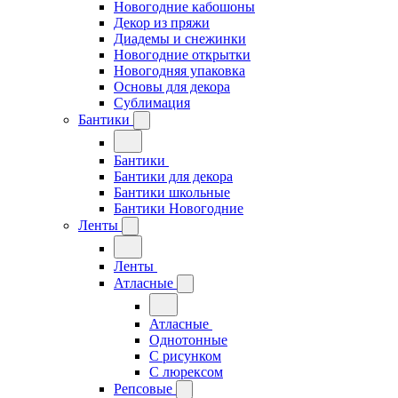
Новогодние кабошоны
Декор из пряжи
Диадемы и снежинки
Новогодние открытки
Новогодняя упаковка
Основы для декора
Сублимация
Бантики
Бантики
Бантики для декора
Бантики школьные
Бантики Новогодние
Ленты
Ленты
Атласные
Атласные
Однотонные
С рисунком
С люрексом
Репсовые