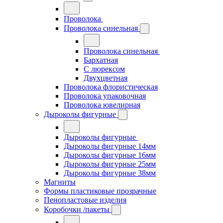
Проволока
Проволока синельная
Проволока синельная
Бархатная
С люрексом
Двухцветная
Проволока флористическая
Проволока упаковочная
Проволока ювелирная
Дыроколы фигурные
Дыроколы фигурные
Дыроколы фигурные 14мм
Дыроколы фигурные 16мм
Дыроколы фигурные 25мм
Дыроколы фигурные 38мм
Магниты
Формы пластиковые прозрачные
Пенопластовые изделия
Коробочки /пакеты