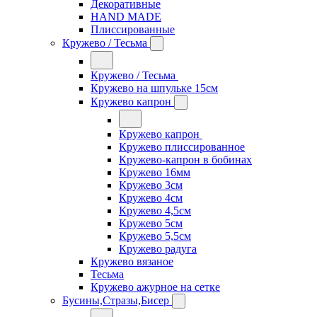
Декоративные
HAND MADE
Плиссированные
Кружево / Тесьма
Кружево / Тесьма
Кружево на шпульке 15см
Кружево капрон
Кружево капрон
Кружево плиссированное
Кружево-капрон в бобинах
Кружево 16мм
Кружево 3см
Кружево 4см
Кружево 4,5см
Кружево 5см
Кружево 5,5см
Кружево радуга
Кружево вязаное
Тесьма
Кружево ажурное на сетке
Бусины,Стразы,Бисер