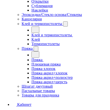
Открытки
Сублимация
Наклейки
Эпоксидки/Стекло основа/Стикеры
Канцелярия
Клей и термопистолеты
Клей и термопистолеты
Клей
Термопистолеты
Пряжа
Пряжа
Плюшевая пряжа
Пряжа хлопок
Пряжа акрил+хлопок
Пряжа акрил+полиэстер
Пряжа акрил+шерсть
Шпагат джутовый
Пасхальные товары
Товары для праздника
Кабинет