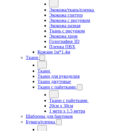
Экокожа/ткань/пленка
Экокожа глиттер
Экокожа с рисунком
Экокожа разная
Ткань с рисунком
Экокожа хром
Голография 3D
Пленка ПВХ
Кожзам 1м*1.4м
Ткани
Ткани
Ткани для рукоделия
Ткани джутовые
Ткани с пайетками
Ткани с пайетками
20см х 30см
1 метр х 1.5 метра
Шаблоны для бантиков
Бумага/пленка