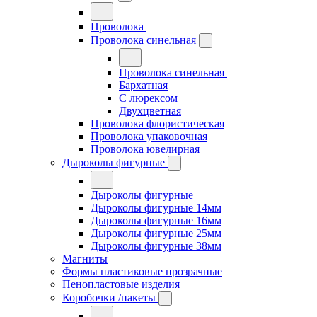
Проволока
Проволока синельная
Проволока синельная
Бархатная
С люрексом
Двухцветная
Проволока флористическая
Проволока упаковочная
Проволока ювелирная
Дыроколы фигурные
Дыроколы фигурные
Дыроколы фигурные 14мм
Дыроколы фигурные 16мм
Дыроколы фигурные 25мм
Дыроколы фигурные 38мм
Магниты
Формы пластиковые прозрачные
Пенопластовые изделия
Коробочки /пакеты