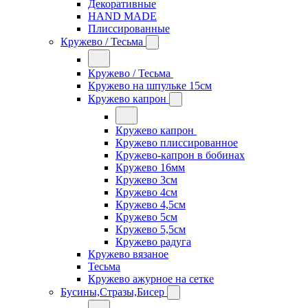
Декоративные
HAND MADE
Плиссированные
Кружево / Тесьма
Кружево / Тесьма
Кружево на шпульке 15см
Кружево капрон
Кружево капрон
Кружево плиссированное
Кружево-капрон в бобинах
Кружево 16мм
Кружево 3см
Кружево 4см
Кружево 4,5см
Кружево 5см
Кружево 5,5см
Кружево радуга
Кружево вязаное
Тесьма
Кружево ажурное на сетке
Бусины,Стразы,Бисер