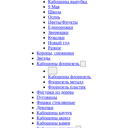
Кабошоны вырубка
9 Мая
Школа
Осень
Цветы/Фрукты
Единорожки
Зверюшки
Куколки
Новый год
Разное
Короны, снежинки
Звезды
Кабошоны флоризель
Кабошоны флоризель
Флоризель металл
Флоризель пластик
Фигурки из дерева
Пуговицы
Фишки стеклянные
Девочки
Кабошоны каучук
Кабошоны акрил
Кабошоны камея