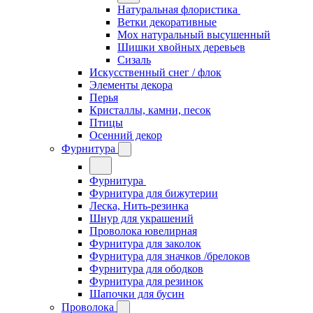
Натуральная флористика
Ветки декоративные
Мох натуральный высушенный
Шишки хвойных деревьев
Сизаль
Искусственный снег / флок
Элементы декора
Перья
Кристаллы, камни, песок
Птицы
Осенний декор
Фурнитура
Фурнитура
Фурнитура для бижутерии
Леска, Нить-резинка
Шнур для украшений
Проволока ювелирная
Фурнитура для заколок
Фурнитура для значков /брелоков
Фурнитура для ободков
Фурнитура для резинок
Шапочки для бусин
Проволока