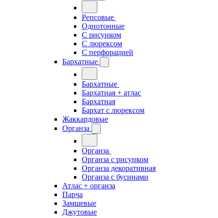
Репсовые
Однотонные
С рисунком
С люрексом
С перфорацией
Бархатные
Бархатные
Бархатная + атлас
Бархатная
Бархат с люрексом
Жаккардовые
Органза
Органза
Органза с рисунком
Органза декоративная
Органза с бусинами
Атлас + органза
Парча
Замшевые
Джутовые