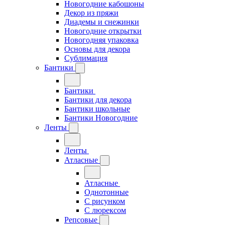
Новогодние кабошоны
Декор из пряжи
Диадемы и снежинки
Новогодние открытки
Новогодняя упаковка
Основы для декора
Сублимация
Бантики
Бантики
Бантики для декора
Бантики школьные
Бантики Новогодние
Ленты
Ленты
Атласные
Атласные
Однотонные
С рисунком
С люрексом
Репсовые