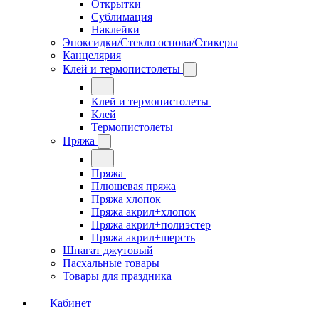
Открытки
Сублимация
Наклейки
Эпоксидки/Стекло основа/Стикеры
Канцелярия
Клей и термопистолеты
Клей и термопистолеты
Клей
Термопистолеты
Пряжа
Пряжа
Плюшевая пряжа
Пряжа хлопок
Пряжа акрил+хлопок
Пряжа акрил+полиэстер
Пряжа акрил+шерсть
Шпагат джутовый
Пасхальные товары
Товары для праздника
Кабинет