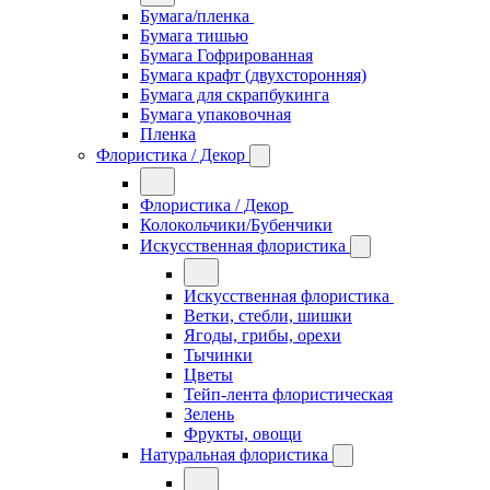
Бумага/пленка
Бумага тишью
Бумага Гофрированная
Бумага крафт (двухсторонняя)
Бумага для скрапбукинга
Бумага упаковочная
Пленка
Флористика / Декор
Флористика / Декор
Колокольчики/Бубенчики
Искусственная флористика
Искусственная флористика
Ветки, стебли, шишки
Ягоды, грибы, орехи
Тычинки
Цветы
Тейп-лента флористическая
Зелень
Фрукты, овощи
Натуральная флористика