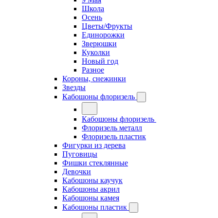
Школа
Осень
Цветы/Фрукты
Единорожки
Зверюшки
Куколки
Новый год
Разное
Короны, снежинки
Звезды
Кабошоны флоризель
Кабошоны флоризель
Флоризель металл
Флоризель пластик
Фигурки из дерева
Пуговицы
Фишки стеклянные
Девочки
Кабошоны каучук
Кабошоны акрил
Кабошоны камея
Кабошоны пластик