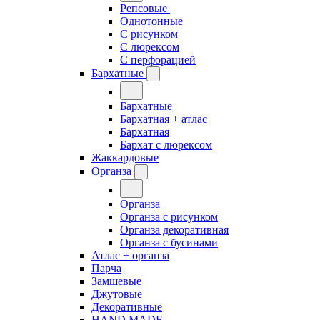
Репсовые
Однотонные
С рисунком
С люрексом
С перфорацией
Бархатные
Бархатные
Бархатная + атлас
Бархатная
Бархат с люрексом
Жаккардовые
Органза
Органза
Органза с рисунком
Органза декоративная
Органза с бусинами
Атлас + органза
Парча
Замшевые
Джутовые
Декоративные
HAND MADE