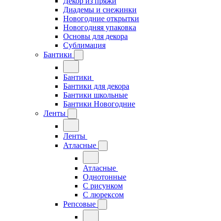
Декор из пряжи
Диадемы и снежинки
Новогодние открытки
Новогодняя упаковка
Основы для декора
Сублимация
Бантики
Бантики
Бантики для декора
Бантики школьные
Бантики Новогодние
Ленты
Ленты
Атласные
Атласные
Однотонные
С рисунком
С люрексом
Репсовые