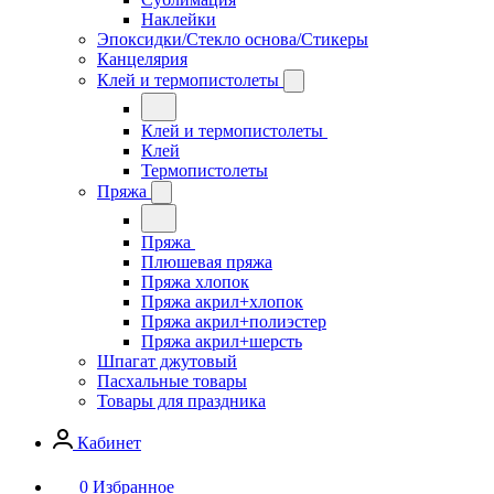
Наклейки
Эпоксидки/Стекло основа/Стикеры
Канцелярия
Клей и термопистолеты
Клей и термопистолеты
Клей
Термопистолеты
Пряжа
Пряжа
Плюшевая пряжа
Пряжа хлопок
Пряжа акрил+хлопок
Пряжа акрил+полиэстер
Пряжа акрил+шерсть
Шпагат джутовый
Пасхальные товары
Товары для праздника
Кабинет
0
Избранное