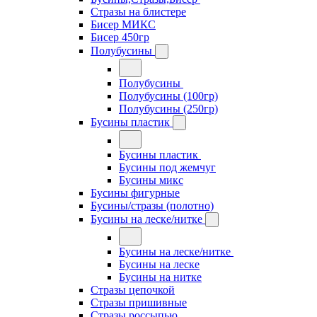
Стразы на блистере
Бисер МИКС
Бисер 450гр
Полубусины
Полубусины
Полубусины (100гр)
Полубусины (250гр)
Бусины пластик
Бусины пластик
Бусины под жемчуг
Бусины микс
Бусины фигурные
Бусины/стразы (полотно)
Бусины на леске/нитке
Бусины на леске/нитке
Бусины на леске
Бусины на нитке
Стразы цепочкой
Стразы пришивные
Стразы россыпью