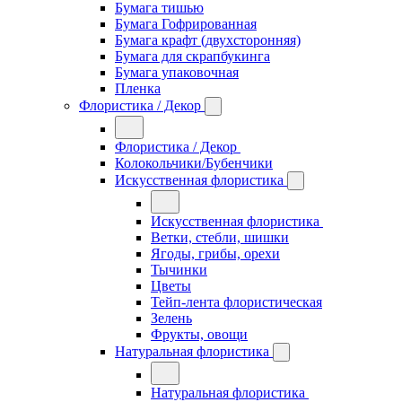
Бумага тишью
Бумага Гофрированная
Бумага крафт (двухсторонняя)
Бумага для скрапбукинга
Бумага упаковочная
Пленка
Флористика / Декор
Флористика / Декор
Колокольчики/Бубенчики
Искусственная флористика
Искусственная флористика
Ветки, стебли, шишки
Ягоды, грибы, орехи
Тычинки
Цветы
Тейп-лента флористическая
Зелень
Фрукты, овощи
Натуральная флористика
Натуральная флористика