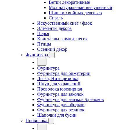
Ветки декоративные
Мох натуральный высушенный
Шишки хвойных деревьев
Сизаль
Искусственный снег / флок
Элементы декора
Перья
Кристаллы, камни, песок
Птицы
Осенний декор
Фурнитура
Фурнитура
Фурнитура для бижутерии
Леска, Нить-резинка
Шнур для украшений
Проволока ювелирная
Фурнитура для заколок
Фурнитура для значков /брелоков
Фурнитура для ободков
Фурнитура для резинок
Шапочки для бусин
Проволока