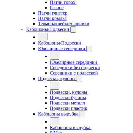
Патчи горох
Разное
Патчи глиттер
Патчи крылья
Термонаклейки/нашивки
Кабошоны/Подвески
Кабошоны/Подвески
Ювелирные серединки
Ювелирные серединки
Серединки без подвески
Серединки с подвеской
Подвески, кулоны
Подвески, кулоны
Подвески бусины
Подвески металл
Подвески пластик
Кабошоны вырубка
Кабошоны вырубка
9 Мая