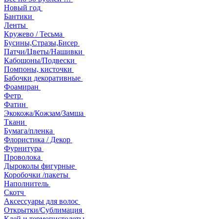
Новый год
Бантики
Ленты
Кружево / Тесьма
Бусины,Стразы,Бисер
Патчи/Цветы/Нашивки
Кабошоны/Подвески
Помпоны, кисточки
Бабочки декоративные
Фоамиран
Фетр
Фатин
Экокожа/Кожзам/Замша
Ткани
Бумага/пленка
Флористика / Декор
Фурнитура
Проволока
Дыроколы фигурные
Коробочки /пакеты
Наполнитель
Скотч
Аксессуары для волос
Открытки/Сублимация
Клей и термопистолеты