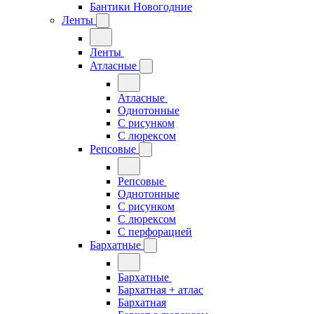
Бантики Новогодние
Ленты
Ленты
Атласные
Атласные
Однотонные
С рисунком
С люрексом
Репсовые
Репсовые
Однотонные
С рисунком
С люрексом
С перфорацией
Бархатные
Бархатные
Бархатная + атлас
Бархатная