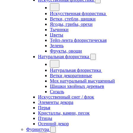
Искусственная флористика
Ветки, стебли, шишки
Ягоды, грибы, орехи
Тычинки
Цветы
Тейп-лента флористическая
Зелень
Фрукты, овощи
Натуральная флористика
Натуральная флористика
Ветки декоративные
Мох натуральный высушенный
Шишки хвойных деревьев
Сизаль
Искусственный снег / флок
Элементы декора
Перья
Кристаллы, камни, песок
Птицы
Осенний декор
Фурнитура