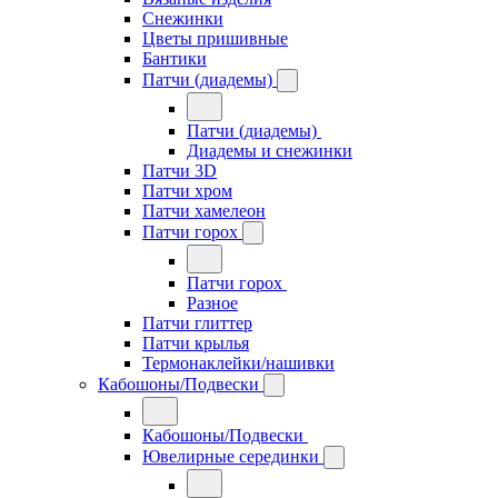
Снежинки
Цветы пришивные
Бантики
Патчи (диадемы)
Патчи (диадемы)
Диадемы и снежинки
Патчи 3D
Патчи хром
Патчи хамелеон
Патчи горох
Патчи горох
Разное
Патчи глиттер
Патчи крылья
Термонаклейки/нашивки
Кабошоны/Подвески
Кабошоны/Подвески
Ювелирные серединки