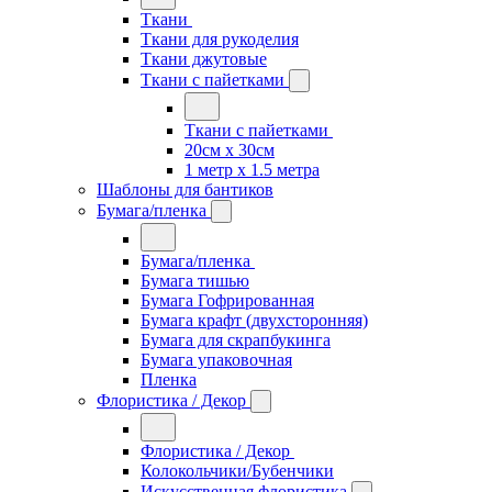
Ткани
Ткани для рукоделия
Ткани джутовые
Ткани с пайетками
Ткани с пайетками
20см х 30см
1 метр х 1.5 метра
Шаблоны для бантиков
Бумага/пленка
Бумага/пленка
Бумага тишью
Бумага Гофрированная
Бумага крафт (двухсторонняя)
Бумага для скрапбукинга
Бумага упаковочная
Пленка
Флористика / Декор
Флористика / Декор
Колокольчики/Бубенчики
Искусственная флористика