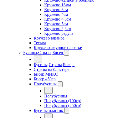
Кружево-капрон в бобинах
Кружево 16мм
Кружево 3см
Кружево 4см
Кружево 4,5см
Кружево 5см
Кружево 5,5см
Кружево радуга
Кружево вязаное
Тесьма
Кружево ажурное на сетке
Бусины,Стразы,Бисер
Бусины,Стразы,Бисер
Стразы на блистере
Бисер МИКС
Бисер 450гр
Полубусины
Полубусины
Полубусины (100гр)
Полубусины (250гр)
Бусины пластик