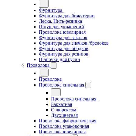
Фурнитура
Фурнитура для бижутерии
Леска, Нить-резинка
Шнур для украшений
Проволока ювелирная
Фурнитура для заколок
Фурнитура для значков /брелоков
Фурнитура для ободков
Фурнитура для резинок
Шапочки для бусин
Проволока
Проволока
Проволока синельная
Проволока синельная
Бархатная
С люрексом
Двухцветная
Проволока флористическая
Проволока упаковочная
Проволока ювелирная