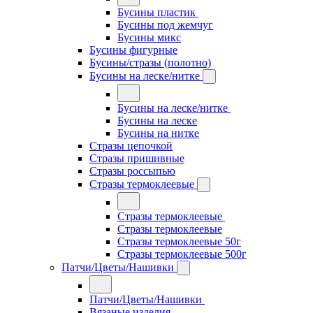
Бусины пластик
Бусины под жемчуг
Бусины микс
Бусины фигурные
Бусины/стразы (полотно)
Бусины на леске/нитке
Бусины на леске/нитке
Бусины на леске
Бусины на нитке
Стразы цепочкой
Стразы пришивные
Стразы россыпью
Стразы термоклеевые
Стразы термоклеевые
Стразы термоклеевые
Стразы термоклеевые 50г
Стразы термоклеевые 500г
Патчи/Цветы/Нашивки
Патчи/Цветы/Нашивки
Вязаные изделия