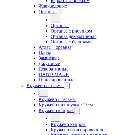
Бархат с люрексом
Жаккардовые
Органза
Органза
Органза с рисунком
Органза декоративная
Органза с бусинами
Атлас + органза
Парча
Замшевые
Джутовые
Декоративные
HAND MADE
Плиссированные
Кружево / Тесьма
Кружево / Тесьма
Кружево на шпульке 15см
Кружево капрон
Кружево капрон
Кружево плиссированное