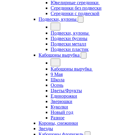
Ювелирные серединки
Серединки без подвески
Серединки с подвеской
Подвески, кулоны
Подвески, кулоны
Подвески бусины
Подвески металл
Подвески пластик
Кабошоны вырубка
Кабошоны вырубка
9 Мая
Школа
Осень
Цветы/Фрукты
Единорожки
Зверюшки
Куколки
Новый год
Разное
Короны, снежинки
Звезды
Кабошоны флоризель