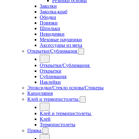
Резинки основы
Заколки
Заколка-краб
Ободки
Повязки
Шпильки
Невидимки
Меховые наушники
Аксессуары из меха
Открытки/Сублимация
Открытки/Сублимация
Открытки
Сублимация
Наклейки
Эпоксидки/Стекло основа/Стикеры
Канцелярия
Клей и термопистолеты
Клей и термопистолеты
Клей
Термопистолеты
Пряжа