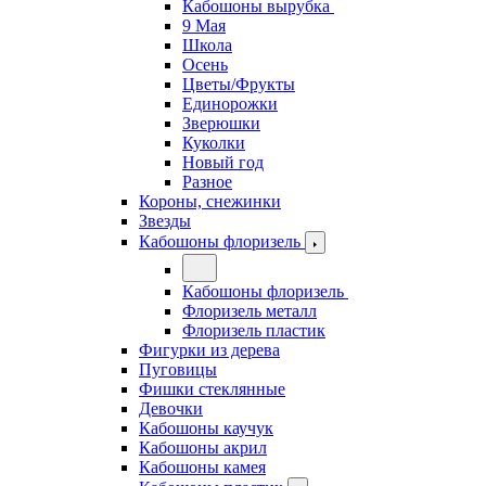
Кабошоны вырубка
9 Мая
Школа
Осень
Цветы/Фрукты
Единорожки
Зверюшки
Куколки
Новый год
Разное
Короны, снежинки
Звезды
Кабошоны флоризель
Кабошоны флоризель
Флоризель металл
Флоризель пластик
Фигурки из дерева
Пуговицы
Фишки стеклянные
Девочки
Кабошоны каучук
Кабошоны акрил
Кабошоны камея