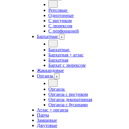
Репсовые
Однотонные
С рисунком
С люрексом
С перфорацией
Бархатные
Бархатные
Бархатная + атлас
Бархатная
Бархат с люрексом
Жаккардовые
Органза
Органза
Органза с рисунком
Органза декоративная
Органза с бусинами
Атлас + органза
Парча
Замшевые
Джутовые