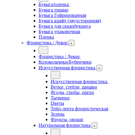
Бумага/пленка
Бумага тишью
Бумага Гофрированная
Бумага крафт (двухсторонняя)
Бумага для скрапбукинга
Бумага упаковочная
Пленка
Флористика / Декор
Флористика / Декор
Колокольчики/Бубенчики
Искусственная флористика
Искусственная флористика
Ветки, стебли, шишки
Ягоды, грибы, орехи
Тычинки
Цветы
Тейп-лента флористическая
Зелень
Фрукты, овощи
Натуральная флористика