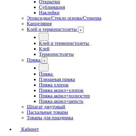
Открытки
Сублимация
Наклейки
Эпоксидки/Стекло основа/Стикеры
Канцелярия
Клей и термопистолеты
Клей и термопистолеты
Клей
Термопистолеты
Пряжа
Пряжа
Плюшевая пряжа
Пряжа хлопок
Пряжа акрил+хлопок
Пряжа акрил+полиэстер
Пряжа акрил+шерсть
Шпагат джутовый
Пасхальные товары
Товары для праздника
Кабинет