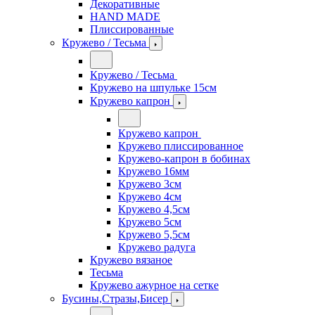
Декоративные
HAND MADE
Плиссированные
Кружево / Тесьма
Кружево / Тесьма
Кружево на шпульке 15см
Кружево капрон
Кружево капрон
Кружево плиссированное
Кружево-капрон в бобинах
Кружево 16мм
Кружево 3см
Кружево 4см
Кружево 4,5см
Кружево 5см
Кружево 5,5см
Кружево радуга
Кружево вязаное
Тесьма
Кружево ажурное на сетке
Бусины,Стразы,Бисер