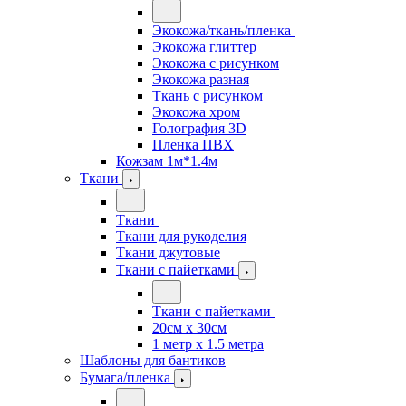
Экокожа/ткань/пленка
Экокожа глиттер
Экокожа с рисунком
Экокожа разная
Ткань с рисунком
Экокожа хром
Голография 3D
Пленка ПВХ
Кожзам 1м*1.4м
Ткани
Ткани
Ткани для рукоделия
Ткани джутовые
Ткани с пайетками
Ткани с пайетками
20см х 30см
1 метр х 1.5 метра
Шаблоны для бантиков
Бумага/пленка