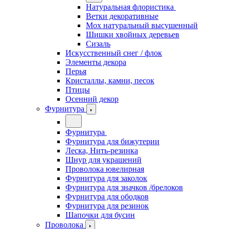
Натуральная флористика
Ветки декоративные
Мох натуральный высушенный
Шишки хвойных деревьев
Сизаль
Искусственный снег / флок
Элементы декора
Перья
Кристаллы, камни, песок
Птицы
Осенний декор
Фурнитура
Фурнитура
Фурнитура для бижутерии
Леска, Нить-резинка
Шнур для украшений
Проволока ювелирная
Фурнитура для заколок
Фурнитура для значков /брелоков
Фурнитура для ободков
Фурнитура для резинок
Шапочки для бусин
Проволока