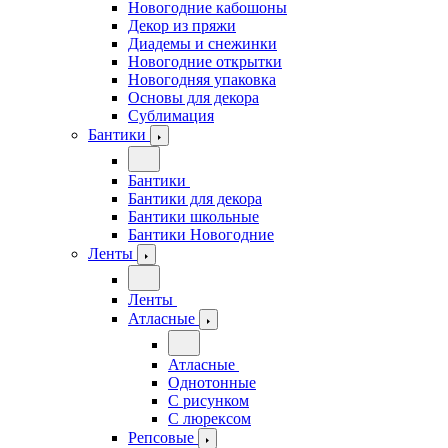
Новогодние кабошоны
Декор из пряжи
Диадемы и снежинки
Новогодние открытки
Новогодняя упаковка
Основы для декора
Сублимация
Бантики
Бантики
Бантики для декора
Бантики школьные
Бантики Новогодние
Ленты
Ленты
Атласные
Атласные
Однотонные
С рисунком
С люрексом
Репсовые