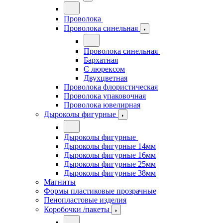
Проволока
Проволока синельная
Проволока синельная
Бархатная
С люрексом
Двухцветная
Проволока флористическая
Проволока упаковочная
Проволока ювелирная
Дыроколы фигурные
Дыроколы фигурные
Дыроколы фигурные 14мм
Дыроколы фигурные 16мм
Дыроколы фигурные 25мм
Дыроколы фигурные 38мм
Магниты
Формы пластиковые прозрачные
Пенопластовые изделия
Коробочки /пакеты