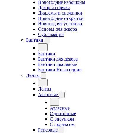
Новогодние кабошоны
Декор из пряжи
Диадемы и снежинки
Новогодние открытки
Новогодняя упаковка
Основы для декора
Сублимация
Бантики
Бантики
Бантики для декора
Бантики школьные
Бантики Новогодние
Ленты
Ленты
Атласные
Атласные
Однотонные
С рисунком
С люрексом
Репсовые