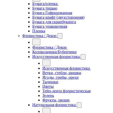
Бумага/пленка
Бумага тишью
Бумага Гофрированная
Бумага крафт (двухсторонняя)
Бумага для скрапбукинга
Бумага упаковочная
Пленка
Флористика / Декор
Флористика / Декор
Колокольчики/Бубенчики
Искусственная флористика
Искусственная флористика
Ветки, стебли, шишки
Ягоды, грибы, орехи
Тычинки
Цветы
Тейп-лента флористическая
Зелень
Фрукты, овощи
Натуральная флористика