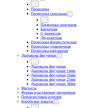
Проволока
Проволока синельная
Проволока синельная
Бархатная
С люрексом
Двухцветная
Проволока флористическая
Проволока упаковочная
Проволока ювелирная
Дыроколы фигурные
Дыроколы фигурные
Дыроколы фигурные 14мм
Дыроколы фигурные 16мм
Дыроколы фигурные 25мм
Дыроколы фигурные 38мм
Магниты
Формы пластиковые прозрачные
Пенопластовые изделия
Коробочки /пакеты