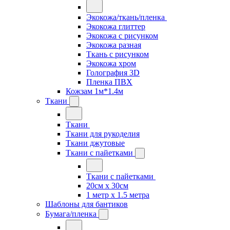
Экокожа/ткань/пленка
Экокожа глиттер
Экокожа с рисунком
Экокожа разная
Ткань с рисунком
Экокожа хром
Голография 3D
Пленка ПВХ
Кожзам 1м*1.4м
Ткани
Ткани
Ткани для рукоделия
Ткани джутовые
Ткани с пайетками
Ткани с пайетками
20см х 30см
1 метр х 1.5 метра
Шаблоны для бантиков
Бумага/пленка