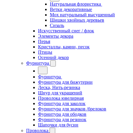
Натуральная флористика
Ветки декоративные
Мох натуральный высушенный
Шишки хвойных деревьев
Сизаль
Искусственный снег / флок
Элементы декора
Перья
Кристаллы, камни, песок
Птицы
Осенний декор
Фурнитура
Фурнитура
Фурнитура для бижутерии
Леска, Нить-резинка
Шнур для украшений
Проволока ювелирная
Фурнитура для заколок
Фурнитура для значков /брелоков
Фурнитура для ободков
Фурнитура для резинок
Шапочки для бусин
Проволока