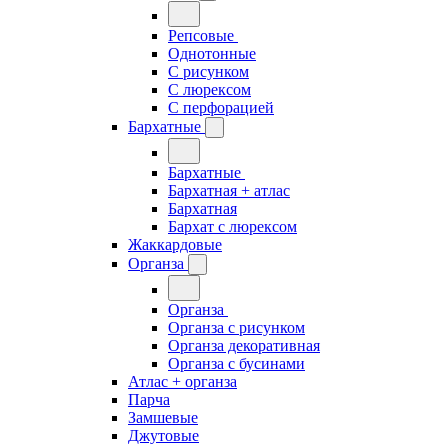
Репсовые
Однотонные
С рисунком
С люрексом
С перфорацией
Бархатные
Бархатные
Бархатная + атлас
Бархатная
Бархат с люрексом
Жаккардовые
Органза
Органза
Органза с рисунком
Органза декоративная
Органза с бусинами
Атлас + органза
Парча
Замшевые
Джутовые