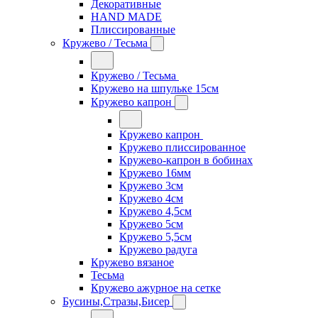
Декоративные
HAND MADE
Плиссированные
Кружево / Тесьма
Кружево / Тесьма
Кружево на шпульке 15см
Кружево капрон
Кружево капрон
Кружево плиссированное
Кружево-капрон в бобинах
Кружево 16мм
Кружево 3см
Кружево 4см
Кружево 4,5см
Кружево 5см
Кружево 5,5см
Кружево радуга
Кружево вязаное
Тесьма
Кружево ажурное на сетке
Бусины,Стразы,Бисер