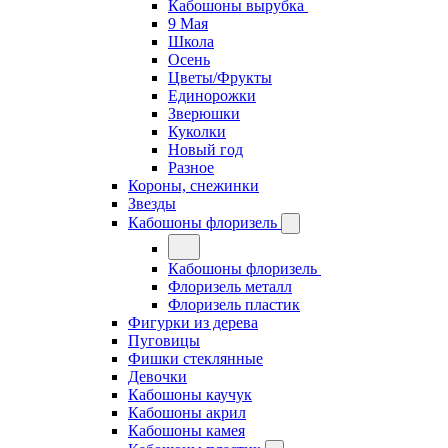
Кабошоны вырубка
9 Мая
Школа
Осень
Цветы/Фрукты
Единорожки
Зверюшки
Куколки
Новый год
Разное
Короны, снежинки
Звезды
Кабошоны флоризель
Кабошоны флоризель
Флоризель металл
Флоризель пластик
Фигурки из дерева
Пуговицы
Фишки стеклянные
Девочки
Кабошоны каучук
Кабошоны акрил
Кабошоны камея