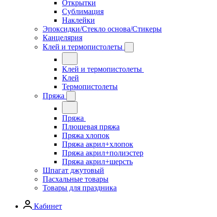
Открытки
Сублимация
Наклейки
Эпоксидки/Стекло основа/Стикеры
Канцелярия
Клей и термопистолеты
Клей и термопистолеты
Клей
Термопистолеты
Пряжа
Пряжа
Плюшевая пряжа
Пряжа хлопок
Пряжа акрил+хлопок
Пряжа акрил+полиэстер
Пряжа акрил+шерсть
Шпагат джутовый
Пасхальные товары
Товары для праздника
Кабинет