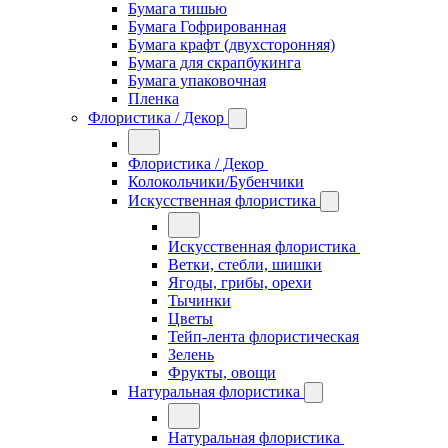
Бумага тишью
Бумага Гофрированная
Бумага крафт (двухсторонняя)
Бумага для скрапбукинга
Бумага упаковочная
Пленка
Флористика / Декор
Флористика / Декор
Колокольчики/Бубенчики
Искусственная флористика
Искусственная флористика
Ветки, стебли, шишки
Ягоды, грибы, орехи
Тычинки
Цветы
Тейп-лента флористическая
Зелень
Фрукты, овощи
Натуральная флористика
Натуральная флористика