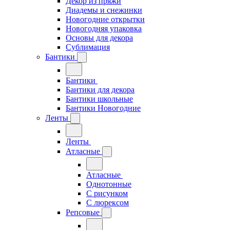
Декор из пряжи
Диадемы и снежинки
Новогодние открытки
Новогодняя упаковка
Основы для декора
Сублимация
Бантики
Бантики
Бантики для декора
Бантики школьные
Бантики Новогодние
Ленты
Ленты
Атласные
Атласные
Однотонные
С рисунком
С люрексом
Репсовые