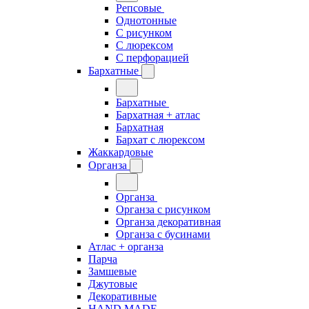
Репсовые
Однотонные
С рисунком
С люрексом
С перфорацией
Бархатные
Бархатные
Бархатная + атлас
Бархатная
Бархат с люрексом
Жаккардовые
Органза
Органза
Органза с рисунком
Органза декоративная
Органза с бусинами
Атлас + органза
Парча
Замшевые
Джутовые
Декоративные
HAND MADE