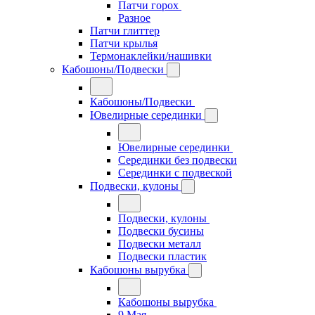
Патчи горох
Разное
Патчи глиттер
Патчи крылья
Термонаклейки/нашивки
Кабошоны/Подвески
Кабошоны/Подвески
Ювелирные серединки
Ювелирные серединки
Серединки без подвески
Серединки с подвеской
Подвески, кулоны
Подвески, кулоны
Подвески бусины
Подвески металл
Подвески пластик
Кабошоны вырубка
Кабошоны вырубка
9 Мая