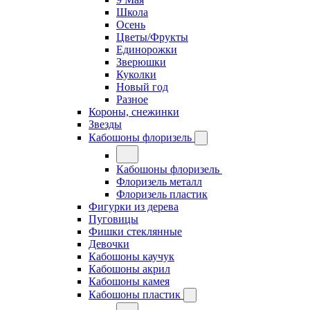
Школа
Осень
Цветы/Фрукты
Единорожки
Зверюшки
Куколки
Новый год
Разное
Короны, снежинки
Звезды
Кабошоны флоризель
Кабошоны флоризель
Флоризель металл
Флоризель пластик
Фигурки из дерева
Пуговицы
Фишки стеклянные
Девочки
Кабошоны каучук
Кабошоны акрил
Кабошоны камея
Кабошоны пластик