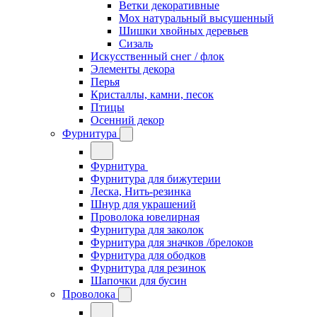
Ветки декоративные
Мох натуральный высушенный
Шишки хвойных деревьев
Сизаль
Искусственный снег / флок
Элементы декора
Перья
Кристаллы, камни, песок
Птицы
Осенний декор
Фурнитура
Фурнитура
Фурнитура для бижутерии
Леска, Нить-резинка
Шнур для украшений
Проволока ювелирная
Фурнитура для заколок
Фурнитура для значков /брелоков
Фурнитура для ободков
Фурнитура для резинок
Шапочки для бусин
Проволока