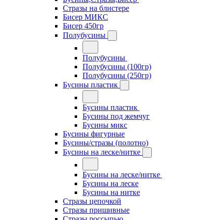
Стразы на блистере
Бисер МИКС
Бисер 450гр
Полубусины
Полубусины
Полубусины (100гр)
Полубусины (250гр)
Бусины пластик
Бусины пластик
Бусины под жемчуг
Бусины микс
Бусины фигурные
Бусины/стразы (полотно)
Бусины на леске/нитке
Бусины на леске/нитке
Бусины на леске
Бусины на нитке
Стразы цепочкой
Стразы пришивные
Стразы россыпью