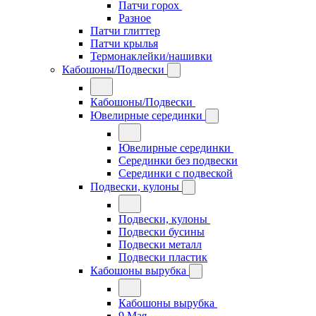
Патчи горох
Разное
Патчи глиттер
Патчи крылья
Термонаклейки/нашивки
Кабошоны/Подвески
Кабошоны/Подвески
Ювелирные серединки
Ювелирные серединки
Серединки без подвески
Серединки с подвеской
Подвески, кулоны
Подвески, кулоны
Подвески бусины
Подвески металл
Подвески пластик
Кабошоны вырубка
Кабошоны вырубка
9 Мая