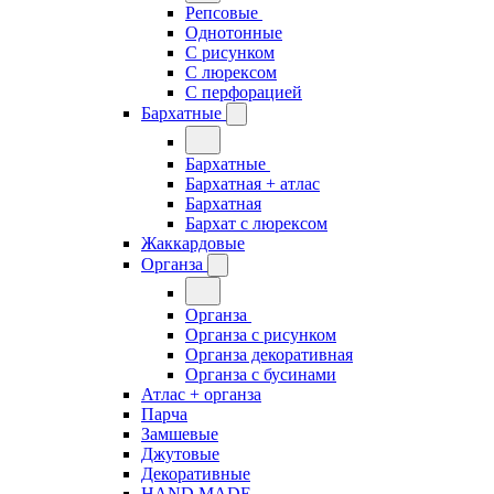
Репсовые
Однотонные
С рисунком
С люрексом
С перфорацией
Бархатные
Бархатные
Бархатная + атлас
Бархатная
Бархат с люрексом
Жаккардовые
Органза
Органза
Органза с рисунком
Органза декоративная
Органза с бусинами
Атлас + органза
Парча
Замшевые
Джутовые
Декоративные
HAND MADE