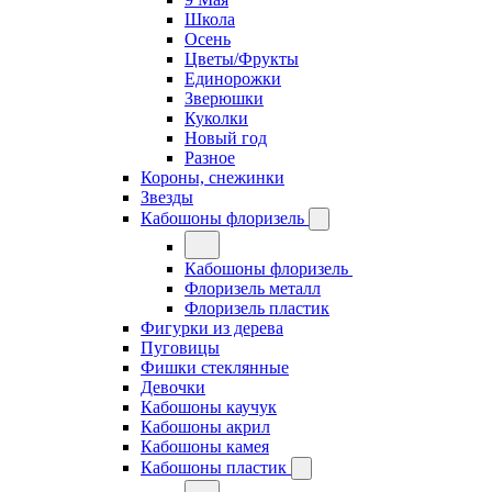
Школа
Осень
Цветы/Фрукты
Единорожки
Зверюшки
Куколки
Новый год
Разное
Короны, снежинки
Звезды
Кабошоны флоризель
Кабошоны флоризель
Флоризель металл
Флоризель пластик
Фигурки из дерева
Пуговицы
Фишки стеклянные
Девочки
Кабошоны каучук
Кабошоны акрил
Кабошоны камея
Кабошоны пластик