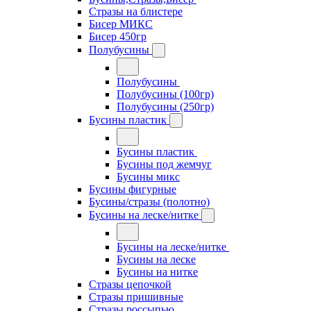
Стразы на блистере
Бисер МИКС
Бисер 450гр
Полубусины
Полубусины
Полубусины (100гр)
Полубусины (250гр)
Бусины пластик
Бусины пластик
Бусины под жемчуг
Бусины микс
Бусины фигурные
Бусины/стразы (полотно)
Бусины на леске/нитке
Бусины на леске/нитке
Бусины на леске
Бусины на нитке
Стразы цепочкой
Стразы пришивные
Стразы россыпью