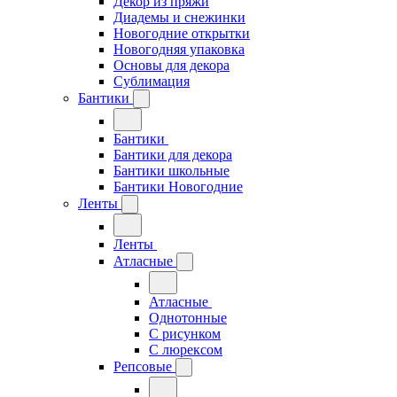
Декор из пряжи
Диадемы и снежинки
Новогодние открытки
Новогодняя упаковка
Основы для декора
Сублимация
Бантики
Бантики
Бантики для декора
Бантики школьные
Бантики Новогодние
Ленты
Ленты
Атласные
Атласные
Однотонные
С рисунком
С люрексом
Репсовые