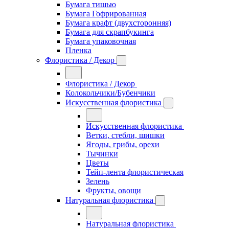
Бумага тишью
Бумага Гофрированная
Бумага крафт (двухсторонняя)
Бумага для скрапбукинга
Бумага упаковочная
Пленка
Флористика / Декор
Флористика / Декор
Колокольчики/Бубенчики
Искусственная флористика
Искусственная флористика
Ветки, стебли, шишки
Ягоды, грибы, орехи
Тычинки
Цветы
Тейп-лента флористическая
Зелень
Фрукты, овощи
Натуральная флористика
Натуральная флористика