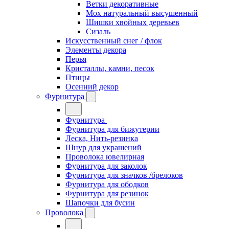
Ветки декоративные
Мох натуральный высушенный
Шишки хвойных деревьев
Сизаль
Искусственный снег / флок
Элементы декора
Перья
Кристаллы, камни, песок
Птицы
Осенний декор
Фурнитура
Фурнитура
Фурнитура для бижутерии
Леска, Нить-резинка
Шнур для украшений
Проволока ювелирная
Фурнитура для заколок
Фурнитура для значков /брелоков
Фурнитура для ободков
Фурнитура для резинок
Шапочки для бусин
Проволока