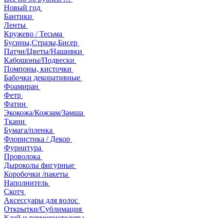
Новый год
Бантики
Ленты
Кружево / Тесьма
Бусины,Стразы,Бисер
Патчи/Цветы/Нашивки
Кабошоны/Подвески
Помпоны, кисточки
Бабочки декоративные
Фоамиран
Фетр
Фатин
Экокожа/Кожзам/Замша
Ткани
Бумага/пленка
Флористика / Декор
Фурнитура
Проволока
Дыроколы фигурные
Коробочки /пакеты
Наполнитель
Скотч
Аксессуары для волос
Открытки/Сублимация
Клей и термопистолеты