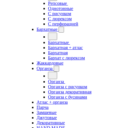
Репсовые
Однотонные
С рисунком
С люрексом
С перфорацией
Бархатные
Бархатные
Бархатная + атлас
Бархатная
Бархат с люрексом
Жаккардовые
Органза
Органза
Органза с рисунком
Органза декоративная
Органза с бусинами
Атлас + органза
Парча
Замшевые
Джутовые
Декоративные
HAND MADE