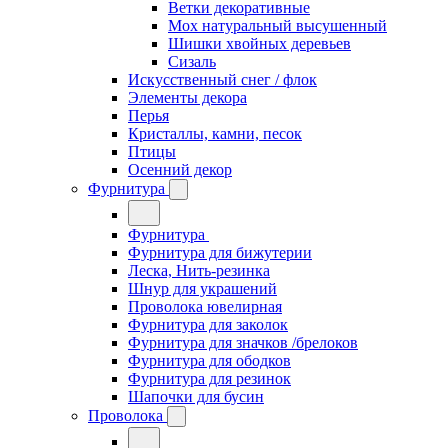
Ветки декоративные
Мох натуральный высушенный
Шишки хвойных деревьев
Сизаль
Искусственный снег / флок
Элементы декора
Перья
Кристаллы, камни, песок
Птицы
Осенний декор
Фурнитура
Фурнитура
Фурнитура для бижутерии
Леска, Нить-резинка
Шнур для украшений
Проволока ювелирная
Фурнитура для заколок
Фурнитура для значков /брелоков
Фурнитура для ободков
Фурнитура для резинок
Шапочки для бусин
Проволока