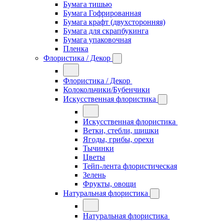
Бумага тишью
Бумага Гофрированная
Бумага крафт (двухсторонняя)
Бумага для скрапбукинга
Бумага упаковочная
Пленка
Флористика / Декор
Флористика / Декор
Колокольчики/Бубенчики
Искусственная флористика
Искусственная флористика
Ветки, стебли, шишки
Ягоды, грибы, орехи
Тычинки
Цветы
Тейп-лента флористическая
Зелень
Фрукты, овощи
Натуральная флористика
Натуральная флористика