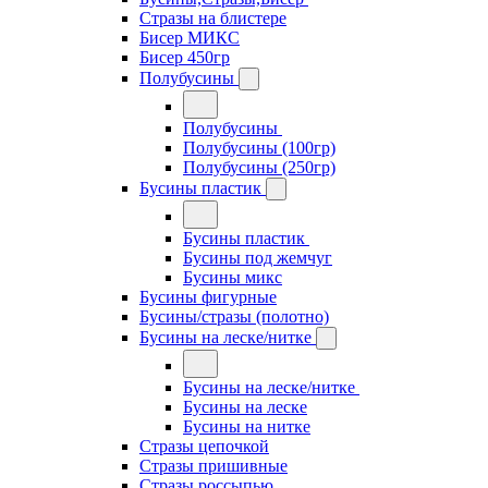
Стразы на блистере
Бисер МИКС
Бисер 450гр
Полубусины
Полубусины
Полубусины (100гр)
Полубусины (250гр)
Бусины пластик
Бусины пластик
Бусины под жемчуг
Бусины микс
Бусины фигурные
Бусины/стразы (полотно)
Бусины на леске/нитке
Бусины на леске/нитке
Бусины на леске
Бусины на нитке
Стразы цепочкой
Стразы пришивные
Стразы россыпью