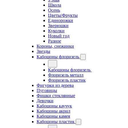
Школа
Осень
Цветы/Фрукты
Единорожки
Зверюшки
Куколки
Новый год
Разное
Короны, снежинки
Звезды
Кабошоны флоризель
Кабошоны флоризель
Флоризель металл
Флоризель пластик
Фигурки из дерева
Пуговицы
Фишки стеклянные
Девочки
Кабошоны каучук
Кабошоны акрил
Кабошоны камея
Кабошоны пластик