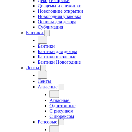
Декор из пряжи
Диадемы и снежинки
Новогодние открытки
Новогодняя упаковка
Основы для декора
Сублимация
Бантики
Бантики
Бантики для декора
Бантики школьные
Бантики Новогодние
Ленты
Ленты
Атласные
Атласные
Однотонные
С рисунком
С люрексом
Репсовые