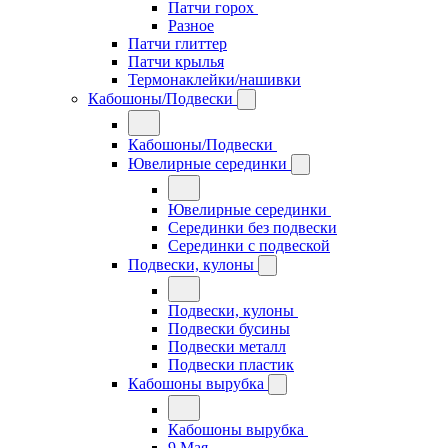
Патчи горох
Разное
Патчи глиттер
Патчи крылья
Термонаклейки/нашивки
Кабошоны/Подвески
Кабошоны/Подвески
Ювелирные серединки
Ювелирные серединки
Серединки без подвески
Серединки с подвеской
Подвески, кулоны
Подвески, кулоны
Подвески бусины
Подвески металл
Подвески пластик
Кабошоны вырубка
Кабошоны вырубка
9 Мая