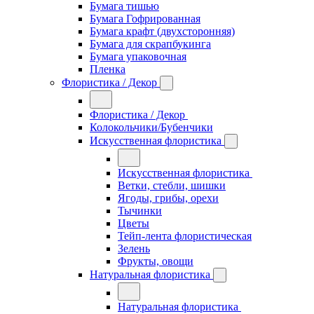
Бумага тишью
Бумага Гофрированная
Бумага крафт (двухсторонняя)
Бумага для скрапбукинга
Бумага упаковочная
Пленка
Флористика / Декор
Флористика / Декор
Колокольчики/Бубенчики
Искусственная флористика
Искусственная флористика
Ветки, стебли, шишки
Ягоды, грибы, орехи
Тычинки
Цветы
Тейп-лента флористическая
Зелень
Фрукты, овощи
Натуральная флористика
Натуральная флористика