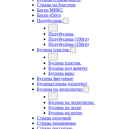
Стразы на блистере
Бисер МИКС
Бисер 450гр
Полубусины
Полубусины
Полубусины (100гр)
Полубусины (250гр)
Бусины пластик
Бусины пластик
Бусины под жемчуг
Бусины микс
Бусины фигурные
Бусины/стразы (полотно)
Бусины на леске/нитке
Бусины на леске/нитке
Бусины на леске
Бусины на нитке
Стразы цепочкой
Стразы пришивные
Стразы россыпью