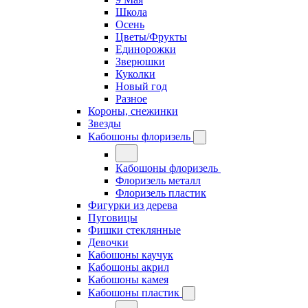
Школа
Осень
Цветы/Фрукты
Единорожки
Зверюшки
Куколки
Новый год
Разное
Короны, снежинки
Звезды
Кабошоны флоризель
Кабошоны флоризель
Флоризель металл
Флоризель пластик
Фигурки из дерева
Пуговицы
Фишки стеклянные
Девочки
Кабошоны каучук
Кабошоны акрил
Кабошоны камея
Кабошоны пластик