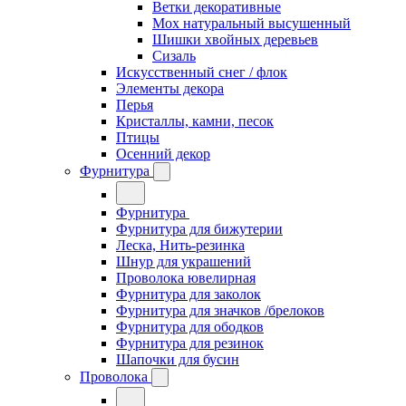
Ветки декоративные
Мох натуральный высушенный
Шишки хвойных деревьев
Сизаль
Искусственный снег / флок
Элементы декора
Перья
Кристаллы, камни, песок
Птицы
Осенний декор
Фурнитура
Фурнитура
Фурнитура для бижутерии
Леска, Нить-резинка
Шнур для украшений
Проволока ювелирная
Фурнитура для заколок
Фурнитура для значков /брелоков
Фурнитура для ободков
Фурнитура для резинок
Шапочки для бусин
Проволока