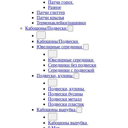
Патчи горох
Разное
Патчи глиттер
Патчи крылья
Термонаклейки/нашивки
Кабошоны/Подвески
Кабошоны/Подвески
Ювелирные серединки
Ювелирные серединки
Серединки без подвески
Серединки с подвеской
Подвески, кулоны
Подвески, кулоны
Подвески бусины
Подвески металл
Подвески пластик
Кабошоны вырубка
Кабошоны вырубка
9 Мая