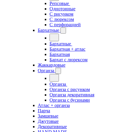
Репсовые
Однотонные
С рисунком
С люрексом
С перфорацией
Бархатные
Бархатные
Бархатная + атлас
Бархатная
Бархат с люрексом
Жаккардовые
Органза
Органза
Органза с рисунком
Органза декоративная
Органза с бусинами
Атлас + органза
Парча
Замшевые
Джутовые
Декоративные
HAND MADE