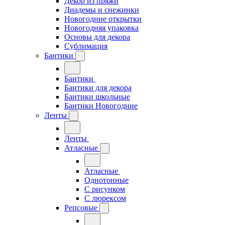
Декор из пряжи
Диадемы и снежинки
Новогодние открытки
Новогодняя упаковка
Основы для декора
Сублимация
Бантики
Бантики
Бантики для декора
Бантики школьные
Бантики Новогодние
Ленты
Ленты
Атласные
Атласные
Однотонные
С рисунком
С люрексом
Репсовые