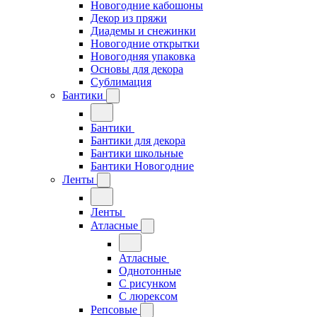
Новогодние кабошоны
Декор из пряжи
Диадемы и снежинки
Новогодние открытки
Новогодняя упаковка
Основы для декора
Сублимация
Бантики
Бантики
Бантики для декора
Бантики школьные
Бантики Новогодние
Ленты
Ленты
Атласные
Атласные
Однотонные
С рисунком
С люрексом
Репсовые