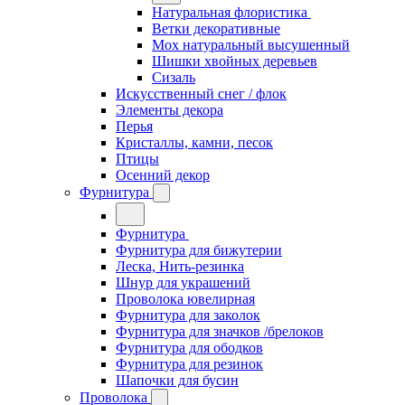
Натуральная флористика
Ветки декоративные
Мох натуральный высушенный
Шишки хвойных деревьев
Сизаль
Искусственный снег / флок
Элементы декора
Перья
Кристаллы, камни, песок
Птицы
Осенний декор
Фурнитура
Фурнитура
Фурнитура для бижутерии
Леска, Нить-резинка
Шнур для украшений
Проволока ювелирная
Фурнитура для заколок
Фурнитура для значков /брелоков
Фурнитура для ободков
Фурнитура для резинок
Шапочки для бусин
Проволока