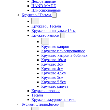
Декоративные
HAND MADE
Плиссированные
Кружево / Тесьма
Кружево / Тесьма
Кружево на шпульке 15см
Кружево капрон
Кружево капрон
Кружево плиссированное
Кружево-капрон в бобинах
Кружево 16мм
Кружево 3см
Кружево 4см
Кружево 4,5см
Кружево 5см
Кружево 5,5см
Кружево радуга
Кружево вязаное
Тесьма
Кружево ажурное на сетке
Бусины,Стразы,Бисер