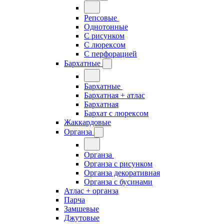
Репсовые
Однотонные
С рисунком
С люрексом
С перфорацией
Бархатные
Бархатные
Бархатная + атлас
Бархатная
Бархат с люрексом
Жаккардовые
Органза
Органза
Органза с рисунком
Органза декоративная
Органза с бусинами
Атлас + органза
Парча
Замшевые
Джутовые