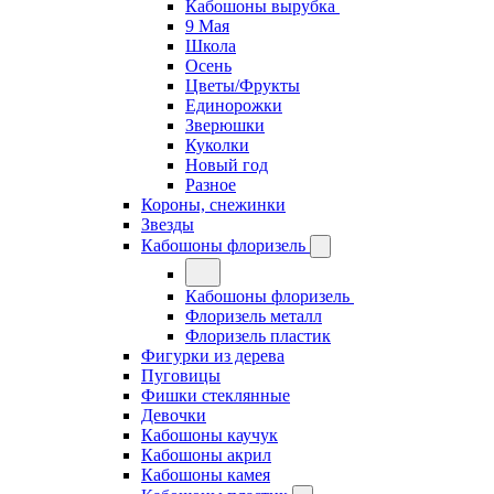
Кабошоны вырубка
9 Мая
Школа
Осень
Цветы/Фрукты
Единорожки
Зверюшки
Куколки
Новый год
Разное
Короны, снежинки
Звезды
Кабошоны флоризель
Кабошоны флоризель
Флоризель металл
Флоризель пластик
Фигурки из дерева
Пуговицы
Фишки стеклянные
Девочки
Кабошоны каучук
Кабошоны акрил
Кабошоны камея