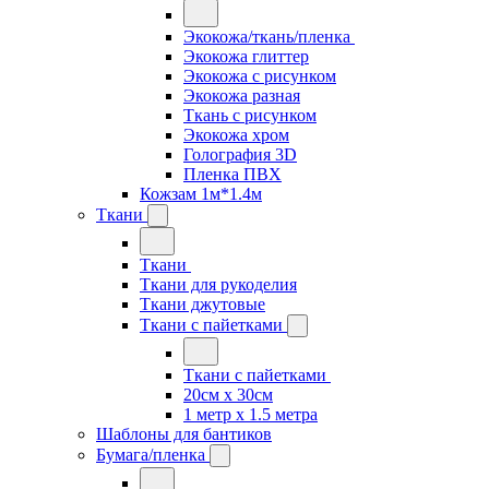
Экокожа/ткань/пленка
Экокожа глиттер
Экокожа с рисунком
Экокожа разная
Ткань с рисунком
Экокожа хром
Голография 3D
Пленка ПВХ
Кожзам 1м*1.4м
Ткани
Ткани
Ткани для рукоделия
Ткани джутовые
Ткани с пайетками
Ткани с пайетками
20см х 30см
1 метр х 1.5 метра
Шаблоны для бантиков
Бумага/пленка