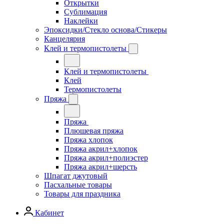
Открытки
Сублимация
Наклейки
Эпоксидки/Стекло основа/Стикеры
Канцелярия
Клей и термопистолеты
Клей и термопистолеты
Клей
Термопистолеты
Пряжа
Пряжа
Плюшевая пряжа
Пряжа хлопок
Пряжа акрил+хлопок
Пряжа акрил+полиэстер
Пряжа акрил+шерсть
Шпагат джутовый
Пасхальные товары
Товары для праздника
Кабинет