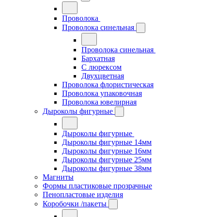
Проволока
Проволока синельная
Проволока синельная
Бархатная
С люрексом
Двухцветная
Проволока флористическая
Проволока упаковочная
Проволока ювелирная
Дыроколы фигурные
Дыроколы фигурные
Дыроколы фигурные 14мм
Дыроколы фигурные 16мм
Дыроколы фигурные 25мм
Дыроколы фигурные 38мм
Магниты
Формы пластиковые прозрачные
Пенопластовые изделия
Коробочки /пакеты