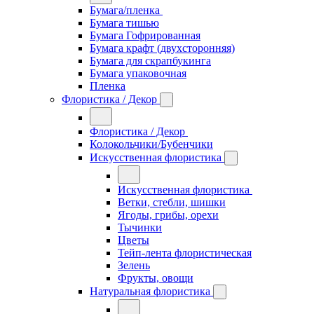
Бумага/пленка
Бумага тишью
Бумага Гофрированная
Бумага крафт (двухсторонняя)
Бумага для скрапбукинга
Бумага упаковочная
Пленка
Флористика / Декор
Флористика / Декор
Колокольчики/Бубенчики
Искусственная флористика
Искусственная флористика
Ветки, стебли, шишки
Ягоды, грибы, орехи
Тычинки
Цветы
Тейп-лента флористическая
Зелень
Фрукты, овощи
Натуральная флористика