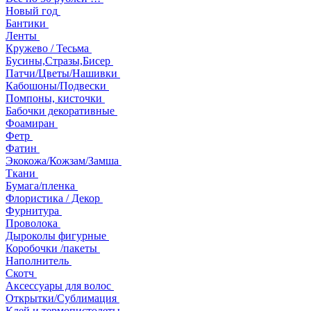
Новый год
Бантики
Ленты
Кружево / Тесьма
Бусины,Стразы,Бисер
Патчи/Цветы/Нашивки
Кабошоны/Подвески
Помпоны, кисточки
Бабочки декоративные
Фоамиран
Фетр
Фатин
Экокожа/Кожзам/Замша
Ткани
Бумага/пленка
Флористика / Декор
Фурнитура
Проволока
Дыроколы фигурные
Коробочки /пакеты
Наполнитель
Скотч
Аксессуары для волос
Открытки/Сублимация
Клей и термопистолеты