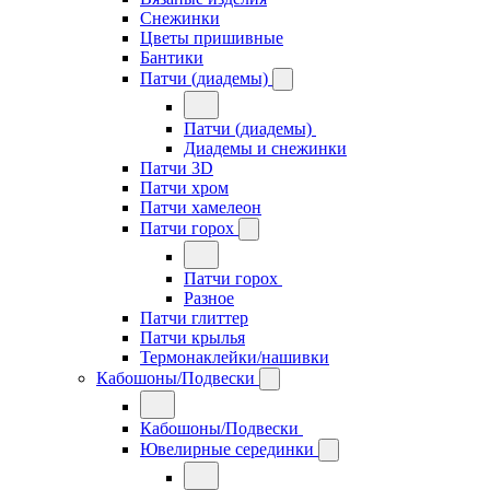
Снежинки
Цветы пришивные
Бантики
Патчи (диадемы)
Патчи (диадемы)
Диадемы и снежинки
Патчи 3D
Патчи хром
Патчи хамелеон
Патчи горох
Патчи горох
Разное
Патчи глиттер
Патчи крылья
Термонаклейки/нашивки
Кабошоны/Подвески
Кабошоны/Подвески
Ювелирные серединки