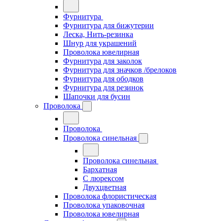
Фурнитура
Фурнитура для бижутерии
Леска, Нить-резинка
Шнур для украшений
Проволока ювелирная
Фурнитура для заколок
Фурнитура для значков /брелоков
Фурнитура для ободков
Фурнитура для резинок
Шапочки для бусин
Проволока
Проволока
Проволока синельная
Проволока синельная
Бархатная
С люрексом
Двухцветная
Проволока флористическая
Проволока упаковочная
Проволока ювелирная