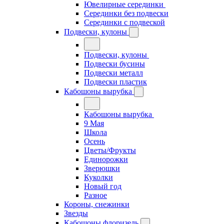
Ювелирные серединки
Серединки без подвески
Серединки с подвеской
Подвески, кулоны
Подвески, кулоны
Подвески бусины
Подвески металл
Подвески пластик
Кабошоны вырубка
Кабошоны вырубка
9 Мая
Школа
Осень
Цветы/Фрукты
Единорожки
Зверюшки
Куколки
Новый год
Разное
Короны, снежинки
Звезды
Кабошоны флоризель