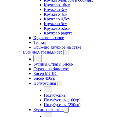
Кружево-капрон в бобинах
Кружево 16мм
Кружево 3см
Кружево 4см
Кружево 4,5см
Кружево 5см
Кружево 5,5см
Кружево радуга
Кружево вязаное
Тесьма
Кружево ажурное на сетке
Бусины,Стразы,Бисер
Бусины,Стразы,Бисер
Стразы на блистере
Бисер МИКС
Бисер 450гр
Полубусины
Полубусины
Полубусины (100гр)
Полубусины (250гр)
Бусины пластик