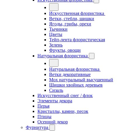
Искусственная флористика
Ветки, стебли, шишки
Ягоды, грибы, орехи
Тычинки
Цветы
Тейп-лента флористическая
Зелень
Фрукты, овощи
Натуральная флористика
Натуральная флористика
Ветки декоративные
Мох натуральный высушенный
Шишки хвойных деревьев
Сизаль
Искусственный снег / флок
Элементы декора
Перья
Кристаллы, камни, песок
Птицы
Осенний декор
Фурнитура