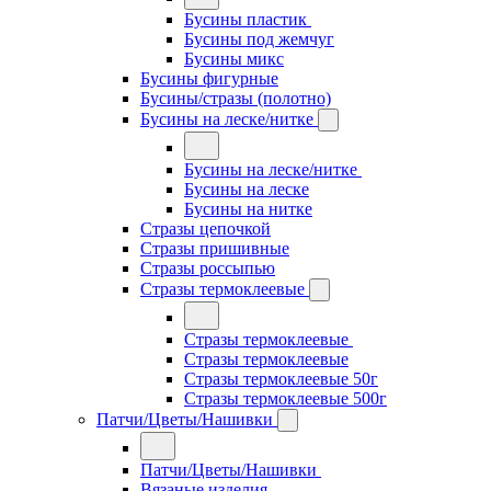
Бусины пластик
Бусины под жемчуг
Бусины микс
Бусины фигурные
Бусины/стразы (полотно)
Бусины на леске/нитке
Бусины на леске/нитке
Бусины на леске
Бусины на нитке
Стразы цепочкой
Стразы пришивные
Стразы россыпью
Стразы термоклеевые
Стразы термоклеевые
Стразы термоклеевые
Стразы термоклеевые 50г
Стразы термоклеевые 500г
Патчи/Цветы/Нашивки
Патчи/Цветы/Нашивки
Вязаные изделия