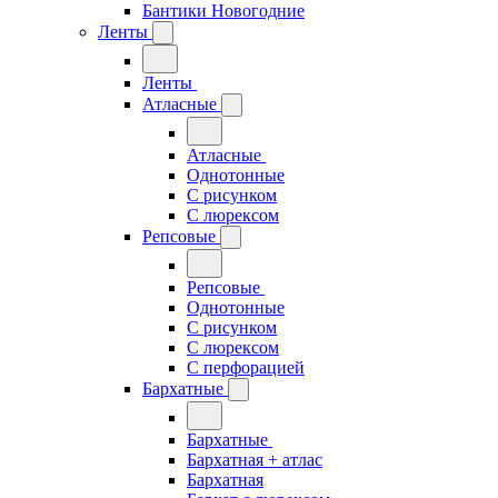
Бантики Новогодние
Ленты
Ленты
Атласные
Атласные
Однотонные
С рисунком
С люрексом
Репсовые
Репсовые
Однотонные
С рисунком
С люрексом
С перфорацией
Бархатные
Бархатные
Бархатная + атлас
Бархатная