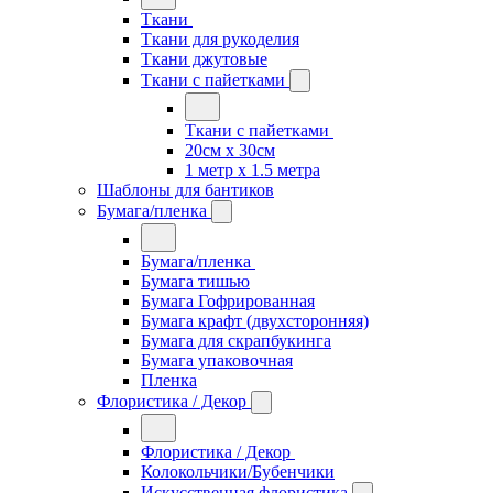
Ткани
Ткани для рукоделия
Ткани джутовые
Ткани с пайетками
Ткани с пайетками
20см х 30см
1 метр х 1.5 метра
Шаблоны для бантиков
Бумага/пленка
Бумага/пленка
Бумага тишью
Бумага Гофрированная
Бумага крафт (двухсторонняя)
Бумага для скрапбукинга
Бумага упаковочная
Пленка
Флористика / Декор
Флористика / Декор
Колокольчики/Бубенчики
Искусственная флористика