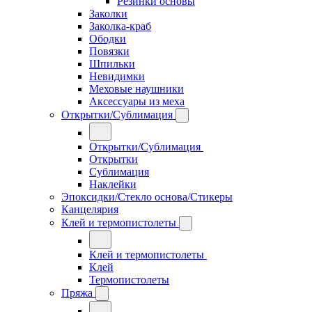
Резинки основы
Заколки
Заколка-краб
Ободки
Повязки
Шпильки
Невидимки
Меховые наушники
Аксессуары из меха
Открытки/Сублимация
Открытки/Сублимация
Открытки
Сублимация
Наклейки
Эпоксидки/Стекло основа/Стикеры
Канцелярия
Клей и термопистолеты
Клей и термопистолеты
Клей
Термопистолеты
Пряжа