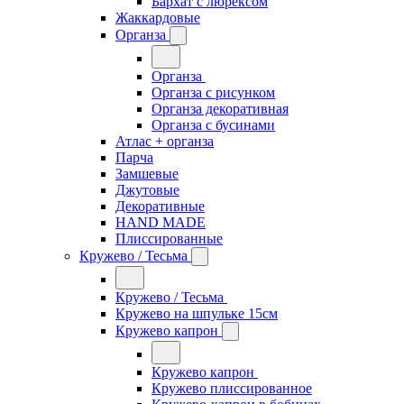
Бархат с люрексом
Жаккардовые
Органза
Органза
Органза с рисунком
Органза декоративная
Органза с бусинами
Атлас + органза
Парча
Замшевые
Джутовые
Декоративные
HAND MADE
Плиссированные
Кружево / Тесьма
Кружево / Тесьма
Кружево на шпульке 15см
Кружево капрон
Кружево капрон
Кружево плиссированное