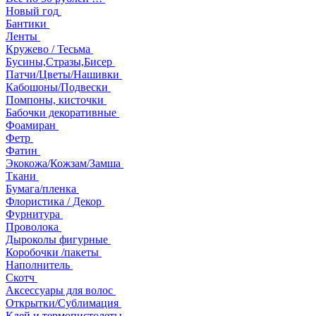
Новый год
Бантики
Ленты
Кружево / Тесьма
Бусины,Стразы,Бисер
Патчи/Цветы/Нашивки
Кабошоны/Подвески
Помпоны, кисточки
Бабочки декоративные
Фоамиран
Фетр
Фатин
Экокожа/Кожзам/Замша
Ткани
Бумага/пленка
Флористика / Декор
Фурнитура
Проволока
Дыроколы фигурные
Коробочки /пакеты
Наполнитель
Скотч
Аксессуары для волос
Открытки/Сублимация
Клей и термопистолеты