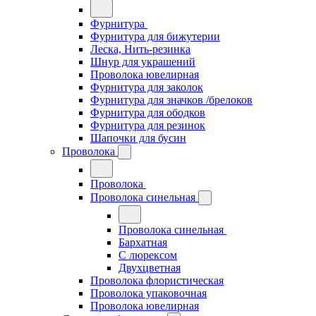
Фурнитура
Фурнитура для бижутерии
Леска, Нить-резинка
Шнур для украшений
Проволока ювелирная
Фурнитура для заколок
Фурнитура для значков /брелоков
Фурнитура для ободков
Фурнитура для резинок
Шапочки для бусин
Проволока
Проволока
Проволока синельная
Проволока синельная
Бархатная
С люрексом
Двухцветная
Проволока флористическая
Проволока упаковочная
Проволока ювелирная