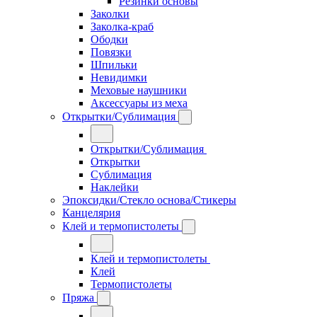
Резинки основы
Заколки
Заколка-краб
Ободки
Повязки
Шпильки
Невидимки
Меховые наушники
Аксессуары из меха
Открытки/Сублимация
Открытки/Сублимация
Открытки
Сублимация
Наклейки
Эпоксидки/Стекло основа/Стикеры
Канцелярия
Клей и термопистолеты
Клей и термопистолеты
Клей
Термопистолеты
Пряжа