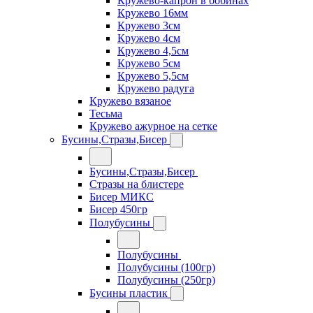
Кружево-капрон в бобинах
Кружево 16мм
Кружево 3см
Кружево 4см
Кружево 4,5см
Кружево 5см
Кружево 5,5см
Кружево радуга
Кружево вязаное
Тесьма
Кружево ажурное на сетке
Бусины,Стразы,Бисер
Бусины,Стразы,Бисер
Стразы на блистере
Бисер МИКС
Бисер 450гр
Полубусины
Полубусины
Полубусины (100гр)
Полубусины (250гр)
Бусины пластик