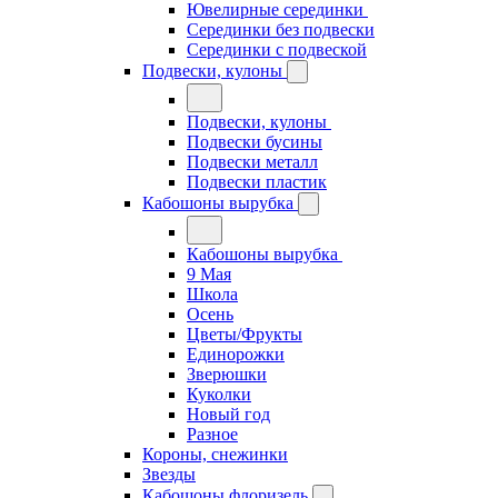
Ювелирные серединки
Серединки без подвески
Серединки с подвеской
Подвески, кулоны
Подвески, кулоны
Подвески бусины
Подвески металл
Подвески пластик
Кабошоны вырубка
Кабошоны вырубка
9 Мая
Школа
Осень
Цветы/Фрукты
Единорожки
Зверюшки
Куколки
Новый год
Разное
Короны, снежинки
Звезды
Кабошоны флоризель