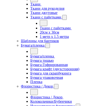
Ткани
Ткани для рукоделия
Ткани джутовые
Ткани с пайетками
Ткани с пайетками
20см х 30см
1 метр х 1.5 метра
Шаблоны для бантиков
Бумага/пленка
Бумага/пленка
Бумага тишью
Бумага Гофрированная
Бумага крафт (двухсторонняя)
Бумага для скрапбукинга
Бумага упаковочная
Пленка
Флористика / Декор
Флористика / Декор
Колокольчики/Бубенчики
Искусственная флористика