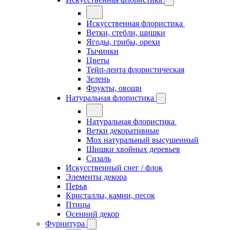
Искусственная флористика
Ветки, стебли, шишки
Ягоды, грибы, орехи
Тычинки
Цветы
Тейп-лента флористическая
Зелень
Фрукты, овощи
Натуральная флористика
Натуральная флористика
Ветки декоративные
Мох натуральный высушенный
Шишки хвойных деревьев
Сизаль
Искусственный снег / флок
Элементы декора
Перья
Кристаллы, камни, песок
Птицы
Осенний декор
Фурнитура