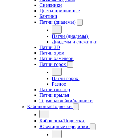
Снежинки
Цветы пришивные
Бантики
Патчи (диадемы)
Патчи (диадемы)
Диадемы и снежинки
Патчи 3D
Патчи хром
Патчи хамелеон
Патчи горох
Патчи горох
Разное
Патчи глиттер
Патчи крылья
Термонаклейки/нашивки
Кабошоны/Подвески
Кабошоны/Подвески
Ювелирные серединки