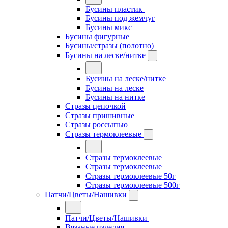
Бусины пластик
Бусины под жемчуг
Бусины микс
Бусины фигурные
Бусины/стразы (полотно)
Бусины на леске/нитке
Бусины на леске/нитке
Бусины на леске
Бусины на нитке
Стразы цепочкой
Стразы пришивные
Стразы россыпью
Стразы термоклеевые
Стразы термоклеевые
Стразы термоклеевые
Стразы термоклеевые 50г
Стразы термоклеевые 500г
Патчи/Цветы/Нашивки
Патчи/Цветы/Нашивки
Вязаные изделия