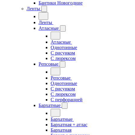
Бантики Новогодние
Ленты
Ленты
Атласные
Атласные
Однотонные
С рисунком
С люрексом
Репсовые
Репсовые
Однотонные
С рисунком
С люрексом
С перфорацией
Бархатные
Бархатные
Бархатная + атлас
Бархатная