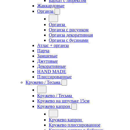
Бархат с люрексом
Жаккардовые
Органза
Органза
Органза с рисунком
Органза декоративная
Органза с бусинами
Атлас + органза
Парча
Замшевые
Джутовые
Декоративные
HAND MADE
Плиссированные
Кружево / Тесьма
Кружево / Тесьма
Кружево на шпульке 15см
Кружево капрон
Кружево капрон
Кружево плиссированное