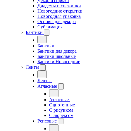
Декор из пряжи
Диадемы и снежинки
Новогодние открытки
Новогодняя упаковка
Основы для декора
Сублимация
Бантики
Бантики
Бантики для декора
Бантики школьные
Бантики Новогодние
Ленты
Ленты
Атласные
Атласные
Однотонные
С рисунком
С люрексом
Репсовые