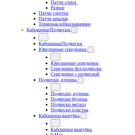
Патчи горох
Разное
Патчи глиттер
Патчи крылья
Термонаклейки/нашивки
Кабошоны/Подвески
Кабошоны/Подвески
Ювелирные серединки
Ювелирные серединки
Серединки без подвески
Серединки с подвеской
Подвески, кулоны
Подвески, кулоны
Подвески бусины
Подвески металл
Подвески пластик
Кабошоны вырубка
Кабошоны вырубка
9 Мая