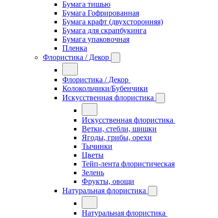
Бумага тишью
Бумага Гофрированная
Бумага крафт (двухсторонняя)
Бумага для скрапбукинга
Бумага упаковочная
Пленка
Флористика / Декор
Флористика / Декор
Колокольчики/Бубенчики
Искусственная флористика
Искусственная флористика
Ветки, стебли, шишки
Ягоды, грибы, орехи
Тычинки
Цветы
Тейп-лента флористическая
Зелень
Фрукты, овощи
Натуральная флористика
Натуральная флористика