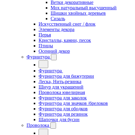
Ветки декоративные
Мох натуральный высушенный
Шишки хвойных деревьев
Сизаль
Искусственный снег / флок
Элементы декора
Перья
Кристаллы, камни, песок
Птицы
Осенний декор
Фурнитура
Фурнитура
Фурнитура для бижутерии
Леска, Нить-резинка
Шнур для украшений
Проволока ювелирная
Фурнитура для заколок
Фурнитура для значков /брелоков
Фурнитура для ободков
Фурнитура для резинок
Шапочки для бусин
Проволока