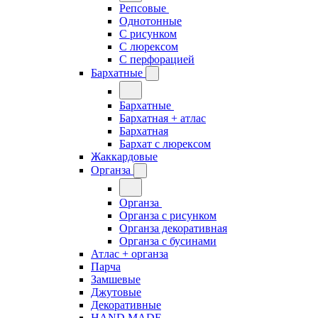
Репсовые
Однотонные
С рисунком
С люрексом
С перфорацией
Бархатные
Бархатные
Бархатная + атлас
Бархатная
Бархат с люрексом
Жаккардовые
Органза
Органза
Органза с рисунком
Органза декоративная
Органза с бусинами
Атлас + органза
Парча
Замшевые
Джутовые
Декоративные
HAND MADE