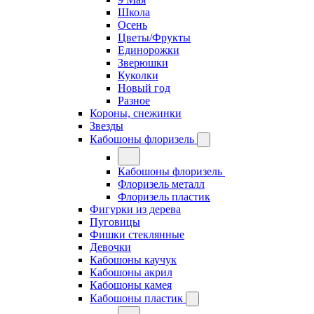
Школа
Осень
Цветы/Фрукты
Единорожки
Зверюшки
Куколки
Новый год
Разное
Короны, снежинки
Звезды
Кабошоны флоризель
Кабошоны флоризель
Флоризель металл
Флоризель пластик
Фигурки из дерева
Пуговицы
Фишки стеклянные
Девочки
Кабошоны каучук
Кабошоны акрил
Кабошоны камея
Кабошоны пластик