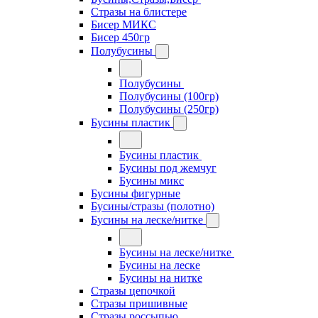
Стразы на блистере
Бисер МИКС
Бисер 450гр
Полубусины
Полубусины
Полубусины (100гр)
Полубусины (250гр)
Бусины пластик
Бусины пластик
Бусины под жемчуг
Бусины микс
Бусины фигурные
Бусины/стразы (полотно)
Бусины на леске/нитке
Бусины на леске/нитке
Бусины на леске
Бусины на нитке
Стразы цепочкой
Стразы пришивные
Стразы россыпью