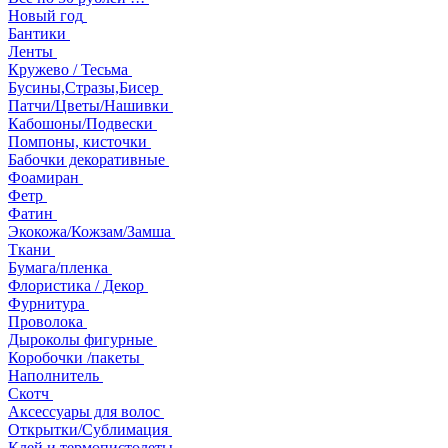
Новый год
Бантики
Ленты
Кружево / Тесьма
Бусины,Стразы,Бисер
Патчи/Цветы/Нашивки
Кабошоны/Подвески
Помпоны, кисточки
Бабочки декоративные
Фоамиран
Фетр
Фатин
Экокожа/Кожзам/Замша
Ткани
Бумага/пленка
Флористика / Декор
Фурнитура
Проволока
Дыроколы фигурные
Коробочки /пакеты
Наполнитель
Скотч
Аксессуары для волос
Открытки/Сублимация
Клей и термопистолеты