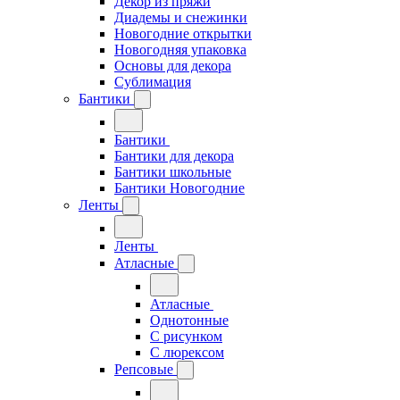
Декор из пряжи
Диадемы и снежинки
Новогодние открытки
Новогодняя упаковка
Основы для декора
Сублимация
Бантики
Бантики
Бантики для декора
Бантики школьные
Бантики Новогодние
Ленты
Ленты
Атласные
Атласные
Однотонные
С рисунком
С люрексом
Репсовые