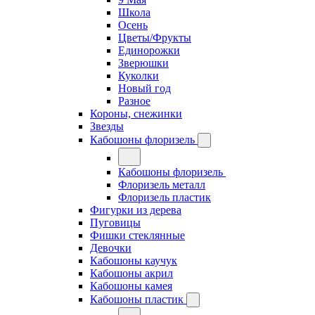
Школа
Осень
Цветы/Фрукты
Единорожки
Зверюшки
Куколки
Новый год
Разное
Короны, снежинки
Звезды
Кабошоны флоризель
Кабошоны флоризель
Флоризель металл
Флоризель пластик
Фигурки из дерева
Пуговицы
Фишки стеклянные
Девочки
Кабошоны каучук
Кабошоны акрил
Кабошоны камея
Кабошоны пластик