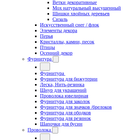
Ветки декоративные
Мох натуральный высушенный
Шишки хвойных деревьев
Сизаль
Искусственный снег / флок
Элементы декора
Перья
Кристаллы, камни, песок
Птицы
Осенний декор
Фурнитура
Фурнитура
Фурнитура для бижутерии
Леска, Нить-резинка
Шнур для украшений
Проволока ювелирная
Фурнитура для заколок
Фурнитура для значков /брелоков
Фурнитура для ободков
Фурнитура для резинок
Шапочки для бусин
Проволока