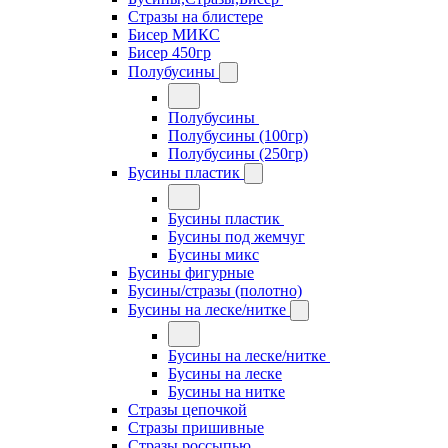
Стразы на блистере
Бисер МИКС
Бисер 450гр
Полубусины
Полубусины
Полубусины (100гр)
Полубусины (250гр)
Бусины пластик
Бусины пластик
Бусины под жемчуг
Бусины микс
Бусины фигурные
Бусины/стразы (полотно)
Бусины на леске/нитке
Бусины на леске/нитке
Бусины на леске
Бусины на нитке
Стразы цепочкой
Стразы пришивные
Стразы россыпью