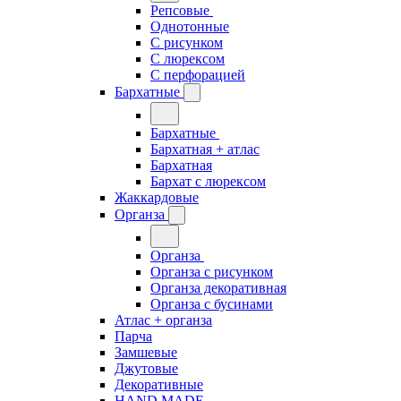
Репсовые
Однотонные
С рисунком
С люрексом
С перфорацией
Бархатные
Бархатные
Бархатная + атлас
Бархатная
Бархат с люрексом
Жаккардовые
Органза
Органза
Органза с рисунком
Органза декоративная
Органза с бусинами
Атлас + органза
Парча
Замшевые
Джутовые
Декоративные
HAND MADE