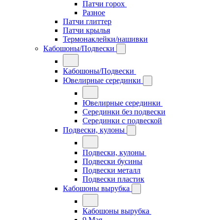
Патчи горох
Разное
Патчи глиттер
Патчи крылья
Термонаклейки/нашивки
Кабошоны/Подвески
Кабошоны/Подвески
Ювелирные серединки
Ювелирные серединки
Серединки без подвески
Серединки с подвеской
Подвески, кулоны
Подвески, кулоны
Подвески бусины
Подвески металл
Подвески пластик
Кабошоны вырубка
Кабошоны вырубка
9 Мая