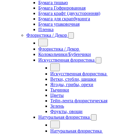
Бумага тишью
Бумага Гофрированная
Бумага крафт (двухсторонняя)
Бумага для скрапбукинга
Бумага упаковочная
Пленка
Флористика / Декор
Флористика / Декор
Колокольчики/Бубенчики
Искусственная флористика
Искусственная флористика
Ветки, стебли, шишки
Ягоды, грибы, орехи
Тычинки
Цветы
Тейп-лента флористическая
Зелень
Фрукты, овощи
Натуральная флористика
Натуральная флористика