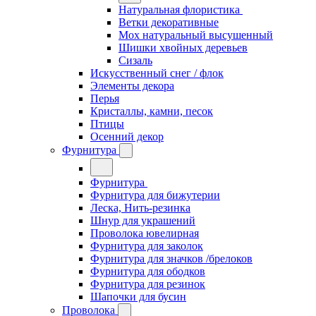
Натуральная флористика
Ветки декоративные
Мох натуральный высушенный
Шишки хвойных деревьев
Сизаль
Искусственный снег / флок
Элементы декора
Перья
Кристаллы, камни, песок
Птицы
Осенний декор
Фурнитура
Фурнитура
Фурнитура для бижутерии
Леска, Нить-резинка
Шнур для украшений
Проволока ювелирная
Фурнитура для заколок
Фурнитура для значков /брелоков
Фурнитура для ободков
Фурнитура для резинок
Шапочки для бусин
Проволока