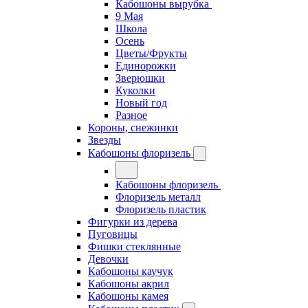
Кабошоны вырубка
9 Мая
Школа
Осень
Цветы/Фрукты
Единорожки
Зверюшки
Куколки
Новый год
Разное
Короны, снежинки
Звезды
Кабошоны флоризель
Кабошоны флоризель
Флоризель металл
Флоризель пластик
Фигурки из дерева
Пуговицы
Фишки стеклянные
Девочки
Кабошоны каучук
Кабошоны акрил
Кабошоны камея