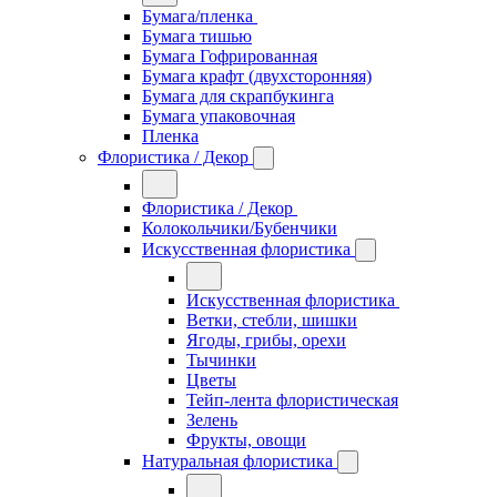
Бумага/пленка
Бумага тишью
Бумага Гофрированная
Бумага крафт (двухсторонняя)
Бумага для скрапбукинга
Бумага упаковочная
Пленка
Флористика / Декор
Флористика / Декор
Колокольчики/Бубенчики
Искусственная флористика
Искусственная флористика
Ветки, стебли, шишки
Ягоды, грибы, орехи
Тычинки
Цветы
Тейп-лента флористическая
Зелень
Фрукты, овощи
Натуральная флористика