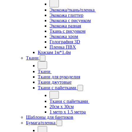
Экокожа/ткань/пленка
Экокожа глиттер
Экокожа с рисунком
Экокожа разная
Ткань с рисунком
Экокожа хром
Голография 3D
Пленка ПВХ
Кожзам 1м*1.4м
Ткани
Ткани
Ткани для рукоделия
Ткани джутовые
Ткани с пайетками
Ткани с пайетками
20см х 30см
1 метр х 1.5 метра
Шаблоны для бантиков
Бумага/пленка