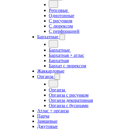
Репсовые
Однотонные
С рисунком
С люрексом
С перфорацией
Бархатные
Бархатные
Бархатная + атлас
Бархатная
Бархат с люрексом
Жаккардовые
Органза
Органза
Органза с рисунком
Органза декоративная
Органза с бусинами
Атлас + органза
Парча
Замшевые
Джутовые