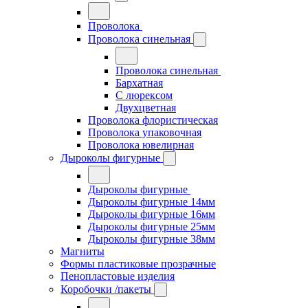
Проволока
Проволока синельная
Проволока синельная
Бархатная
С люрексом
Двухцветная
Проволока флористическая
Проволока упаковочная
Проволока ювелирная
Дыроколы фигурные
Дыроколы фигурные
Дыроколы фигурные 14мм
Дыроколы фигурные 16мм
Дыроколы фигурные 25мм
Дыроколы фигурные 38мм
Магниты
Формы пластиковые прозрачные
Пенопластовые изделия
Коробочки /пакеты