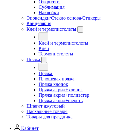
Открытки
Сублимация
Наклейки
Эпоксидки/Стекло основа/Стикеры
Канцелярия
Клей и термопистолеты
Клей и термопистолеты
Клей
Термопистолеты
Пряжа
Пряжа
Плюшевая пряжа
Пряжа хлопок
Пряжа акрил+хлопок
Пряжа акрил+полиэстер
Пряжа акрил+шерсть
Шпагат джутовый
Пасхальные товары
Товары для праздника
Кабинет