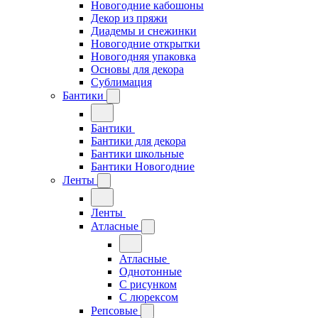
Новогодние кабошоны
Декор из пряжи
Диадемы и снежинки
Новогодние открытки
Новогодняя упаковка
Основы для декора
Сублимация
Бантики
Бантики
Бантики для декора
Бантики школьные
Бантики Новогодние
Ленты
Ленты
Атласные
Атласные
Однотонные
С рисунком
С люрексом
Репсовые