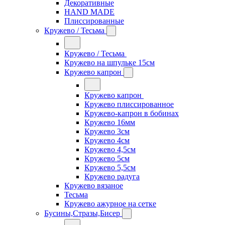
Декоративные
HAND MADE
Плиссированные
Кружево / Тесьма
Кружево / Тесьма
Кружево на шпульке 15см
Кружево капрон
Кружево капрон
Кружево плиссированное
Кружево-капрон в бобинах
Кружево 16мм
Кружево 3см
Кружево 4см
Кружево 4,5см
Кружево 5см
Кружево 5,5см
Кружево радуга
Кружево вязаное
Тесьма
Кружево ажурное на сетке
Бусины,Стразы,Бисер