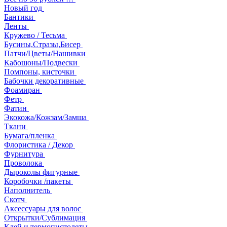
Новый год
Бантики
Ленты
Кружево / Тесьма
Бусины,Стразы,Бисер
Патчи/Цветы/Нашивки
Кабошоны/Подвески
Помпоны, кисточки
Бабочки декоративные
Фоамиран
Фетр
Фатин
Экокожа/Кожзам/Замша
Ткани
Бумага/пленка
Флористика / Декор
Фурнитура
Проволока
Дыроколы фигурные
Коробочки /пакеты
Наполнитель
Скотч
Аксессуары для волос
Открытки/Сублимация
Клей и термопистолеты