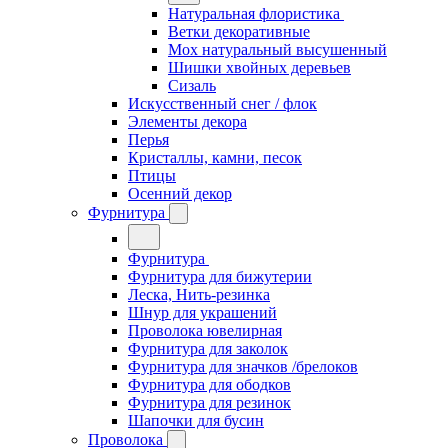
Натуральная флористика
Ветки декоративные
Мох натуральный высушенный
Шишки хвойных деревьев
Сизаль
Искусственный снег / флок
Элементы декора
Перья
Кристаллы, камни, песок
Птицы
Осенний декор
Фурнитура
Фурнитура
Фурнитура для бижутерии
Леска, Нить-резинка
Шнур для украшений
Проволока ювелирная
Фурнитура для заколок
Фурнитура для значков /брелоков
Фурнитура для ободков
Фурнитура для резинок
Шапочки для бусин
Проволока