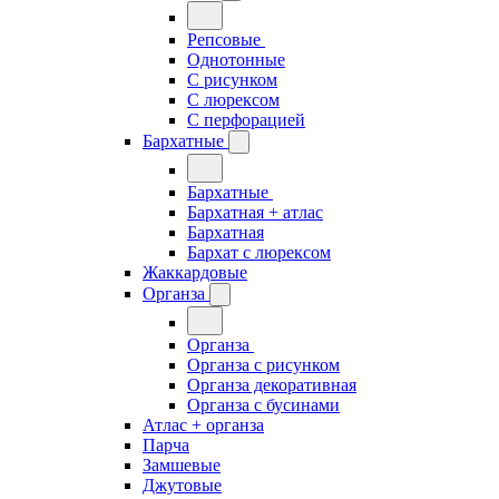
Репсовые
Однотонные
С рисунком
С люрексом
С перфорацией
Бархатные
Бархатные
Бархатная + атлас
Бархатная
Бархат с люрексом
Жаккардовые
Органза
Органза
Органза с рисунком
Органза декоративная
Органза с бусинами
Атлас + органза
Парча
Замшевые
Джутовые