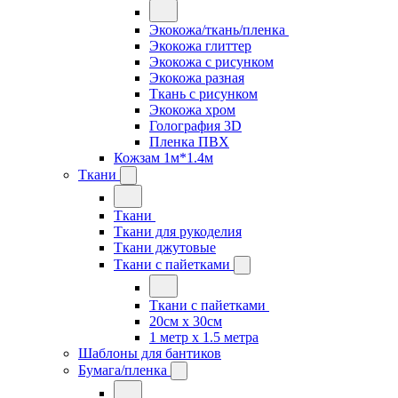
Экокожа/ткань/пленка
Экокожа глиттер
Экокожа с рисунком
Экокожа разная
Ткань с рисунком
Экокожа хром
Голография 3D
Пленка ПВХ
Кожзам 1м*1.4м
Ткани
Ткани
Ткани для рукоделия
Ткани джутовые
Ткани с пайетками
Ткани с пайетками
20см х 30см
1 метр х 1.5 метра
Шаблоны для бантиков
Бумага/пленка