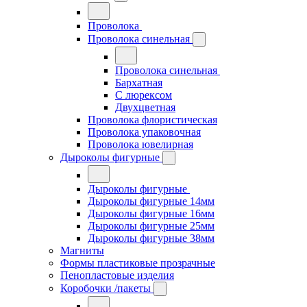
Проволока
Проволока синельная
Проволока синельная
Бархатная
С люрексом
Двухцветная
Проволока флористическая
Проволока упаковочная
Проволока ювелирная
Дыроколы фигурные
Дыроколы фигурные
Дыроколы фигурные 14мм
Дыроколы фигурные 16мм
Дыроколы фигурные 25мм
Дыроколы фигурные 38мм
Магниты
Формы пластиковые прозрачные
Пенопластовые изделия
Коробочки /пакеты