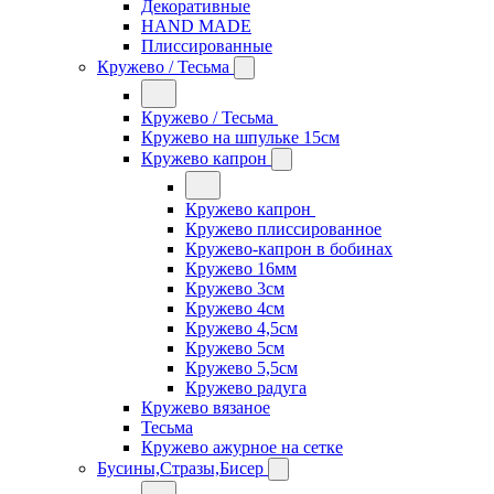
Декоративные
HAND MADE
Плиссированные
Кружево / Тесьма
Кружево / Тесьма
Кружево на шпульке 15см
Кружево капрон
Кружево капрон
Кружево плиссированное
Кружево-капрон в бобинах
Кружево 16мм
Кружево 3см
Кружево 4см
Кружево 4,5см
Кружево 5см
Кружево 5,5см
Кружево радуга
Кружево вязаное
Тесьма
Кружево ажурное на сетке
Бусины,Стразы,Бисер