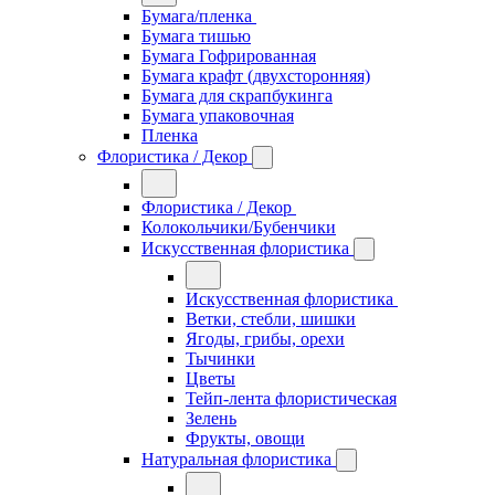
Бумага/пленка
Бумага тишью
Бумага Гофрированная
Бумага крафт (двухсторонняя)
Бумага для скрапбукинга
Бумага упаковочная
Пленка
Флористика / Декор
Флористика / Декор
Колокольчики/Бубенчики
Искусственная флористика
Искусственная флористика
Ветки, стебли, шишки
Ягоды, грибы, орехи
Тычинки
Цветы
Тейп-лента флористическая
Зелень
Фрукты, овощи
Натуральная флористика