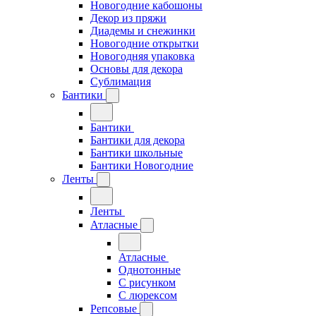
Новогодние кабошоны
Декор из пряжи
Диадемы и снежинки
Новогодние открытки
Новогодняя упаковка
Основы для декора
Сублимация
Бантики
Бантики
Бантики для декора
Бантики школьные
Бантики Новогодние
Ленты
Ленты
Атласные
Атласные
Однотонные
С рисунком
С люрексом
Репсовые