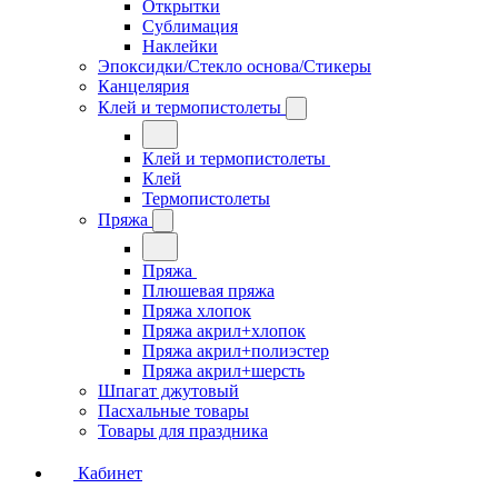
Открытки
Сублимация
Наклейки
Эпоксидки/Стекло основа/Стикеры
Канцелярия
Клей и термопистолеты
Клей и термопистолеты
Клей
Термопистолеты
Пряжа
Пряжа
Плюшевая пряжа
Пряжа хлопок
Пряжа акрил+хлопок
Пряжа акрил+полиэстер
Пряжа акрил+шерсть
Шпагат джутовый
Пасхальные товары
Товары для праздника
Кабинет