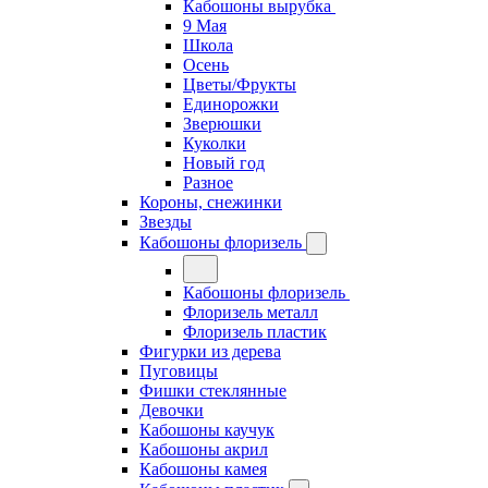
Кабошоны вырубка
9 Мая
Школа
Осень
Цветы/Фрукты
Единорожки
Зверюшки
Куколки
Новый год
Разное
Короны, снежинки
Звезды
Кабошоны флоризель
Кабошоны флоризель
Флоризель металл
Флоризель пластик
Фигурки из дерева
Пуговицы
Фишки стеклянные
Девочки
Кабошоны каучук
Кабошоны акрил
Кабошоны камея