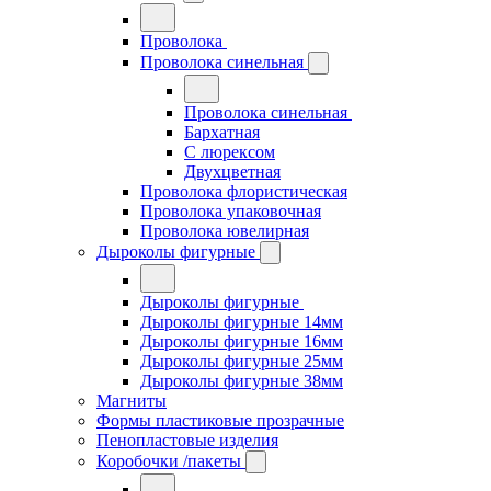
Проволока
Проволока синельная
Проволока синельная
Бархатная
С люрексом
Двухцветная
Проволока флористическая
Проволока упаковочная
Проволока ювелирная
Дыроколы фигурные
Дыроколы фигурные
Дыроколы фигурные 14мм
Дыроколы фигурные 16мм
Дыроколы фигурные 25мм
Дыроколы фигурные 38мм
Магниты
Формы пластиковые прозрачные
Пенопластовые изделия
Коробочки /пакеты