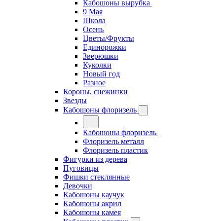
Кабошоны вырубка
9 Мая
Школа
Осень
Цветы/Фрукты
Единорожки
Зверюшки
Куколки
Новый год
Разное
Короны, снежинки
Звезды
Кабошоны флоризель
Кабошоны флоризель
Флоризель металл
Флоризель пластик
Фигурки из дерева
Пуговицы
Фишки стеклянные
Девочки
Кабошоны каучук
Кабошоны акрил
Кабошоны камея