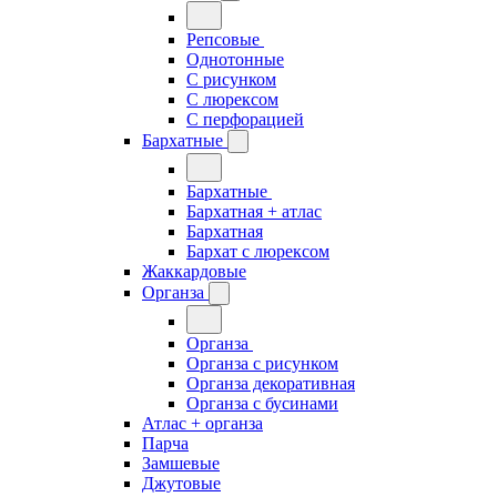
Репсовые
Однотонные
С рисунком
С люрексом
С перфорацией
Бархатные
Бархатные
Бархатная + атлас
Бархатная
Бархат с люрексом
Жаккардовые
Органза
Органза
Органза с рисунком
Органза декоративная
Органза с бусинами
Атлас + органза
Парча
Замшевые
Джутовые