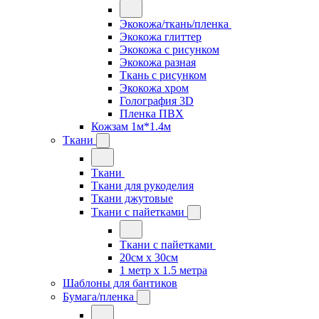
Экокожа/ткань/пленка
Экокожа глиттер
Экокожа с рисунком
Экокожа разная
Ткань с рисунком
Экокожа хром
Голография 3D
Пленка ПВХ
Кожзам 1м*1.4м
Ткани
Ткани
Ткани для рукоделия
Ткани джутовые
Ткани с пайетками
Ткани с пайетками
20см х 30см
1 метр х 1.5 метра
Шаблоны для бантиков
Бумага/пленка