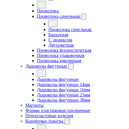
Проволока
Проволока синельная
Проволока синельная
Бархатная
С люрексом
Двухцветная
Проволока флористическая
Проволока упаковочная
Проволока ювелирная
Дыроколы фигурные
Дыроколы фигурные
Дыроколы фигурные 14мм
Дыроколы фигурные 16мм
Дыроколы фигурные 25мм
Дыроколы фигурные 38мм
Магниты
Формы пластиковые прозрачные
Пенопластовые изделия
Коробочки /пакеты