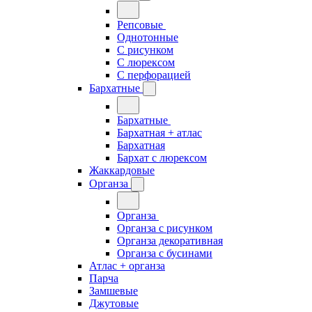
Репсовые
Однотонные
С рисунком
С люрексом
С перфорацией
Бархатные
Бархатные
Бархатная + атлас
Бархатная
Бархат с люрексом
Жаккардовые
Органза
Органза
Органза с рисунком
Органза декоративная
Органза с бусинами
Атлас + органза
Парча
Замшевые
Джутовые