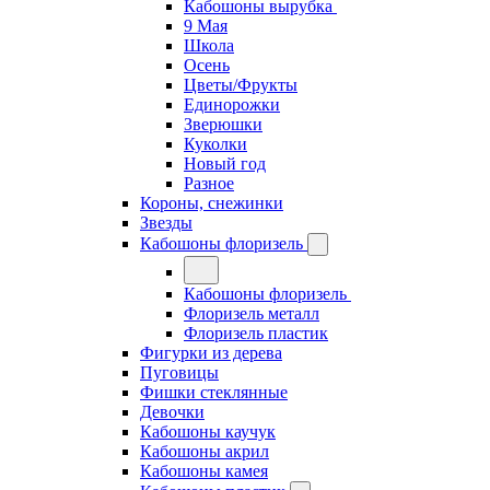
Кабошоны вырубка
9 Мая
Школа
Осень
Цветы/Фрукты
Единорожки
Зверюшки
Куколки
Новый год
Разное
Короны, снежинки
Звезды
Кабошоны флоризель
Кабошоны флоризель
Флоризель металл
Флоризель пластик
Фигурки из дерева
Пуговицы
Фишки стеклянные
Девочки
Кабошоны каучук
Кабошоны акрил
Кабошоны камея