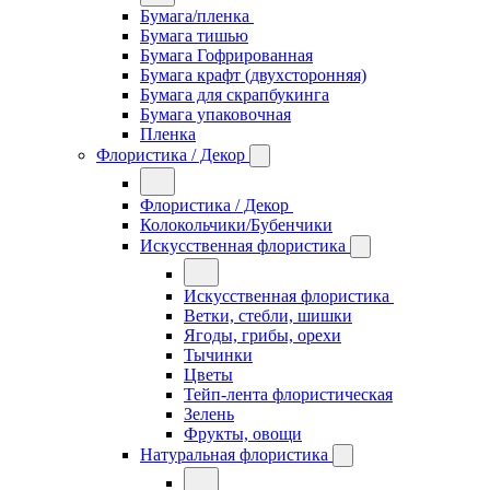
Бумага/пленка
Бумага тишью
Бумага Гофрированная
Бумага крафт (двухсторонняя)
Бумага для скрапбукинга
Бумага упаковочная
Пленка
Флористика / Декор
Флористика / Декор
Колокольчики/Бубенчики
Искусственная флористика
Искусственная флористика
Ветки, стебли, шишки
Ягоды, грибы, орехи
Тычинки
Цветы
Тейп-лента флористическая
Зелень
Фрукты, овощи
Натуральная флористика