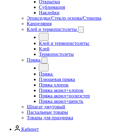
Открытки
Сублимация
Наклейки
Эпоксидки/Стекло основа/Стикеры
Канцелярия
Клей и термопистолеты
Клей и термопистолеты
Клей
Термопистолеты
Пряжа
Пряжа
Плюшевая пряжа
Пряжа хлопок
Пряжа акрил+хлопок
Пряжа акрил+полиэстер
Пряжа акрил+шерсть
Шпагат джутовый
Пасхальные товары
Товары для праздника
Кабинет