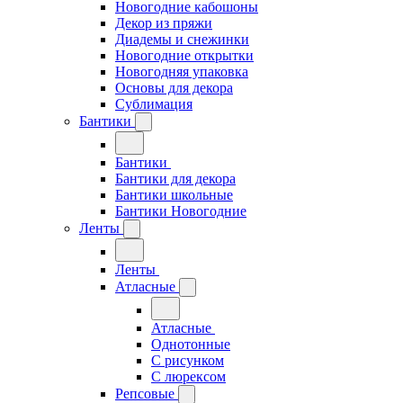
Новогодние кабошоны
Декор из пряжи
Диадемы и снежинки
Новогодние открытки
Новогодняя упаковка
Основы для декора
Сублимация
Бантики
Бантики
Бантики для декора
Бантики школьные
Бантики Новогодние
Ленты
Ленты
Атласные
Атласные
Однотонные
С рисунком
С люрексом
Репсовые