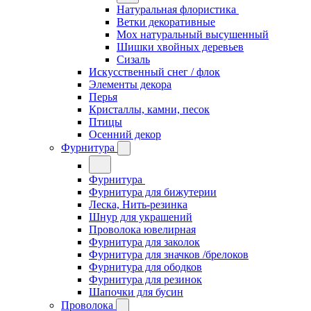
Натуральная флористика
Ветки декоративные
Мох натуральный высушенный
Шишки хвойных деревьев
Сизаль
Искусственный снег / флок
Элементы декора
Перья
Кристаллы, камни, песок
Птицы
Осенний декор
Фурнитура
Фурнитура
Фурнитура для бижутерии
Леска, Нить-резинка
Шнур для украшений
Проволока ювелирная
Фурнитура для заколок
Фурнитура для значков /брелоков
Фурнитура для ободков
Фурнитура для резинок
Шапочки для бусин
Проволока