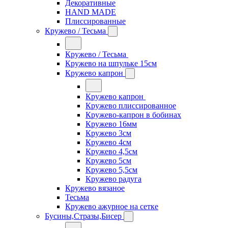
Декоративные
HAND MADE
Плиссированные
Кружево / Тесьма
Кружево / Тесьма
Кружево на шпульке 15см
Кружево капрон
Кружево капрон
Кружево плиссированное
Кружево-капрон в бобинах
Кружево 16мм
Кружево 3см
Кружево 4см
Кружево 4,5см
Кружево 5см
Кружево 5,5см
Кружево радуга
Кружево вязаное
Тесьма
Кружево ажурное на сетке
Бусины,Стразы,Бисер