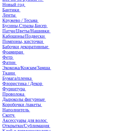
Новый год
Бантики
Ленты
Кружево / Тесьма
Бусины,Стразы,Бисер
Патчи/Цветы/Нашивки
Кабошоны/Подвески
Помпоны, кисточки
Бабочки декоративные
Фоамиран
Фетр
Фатин
Экокожа/Кожзам/Замша
Ткани
Бумага/пленка
Флористика / Декор
Фурнитура
Проволока
Дыроколы фигурные
Коробочки /пакеты
Наполнитель
Скотч
Аксессуары для волос
Открытки/Сублимация
Клей и термопистолеты