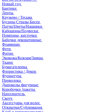
Новый год
Бантики
Ленты
Кружево / Тесьма
Бусины,Стразы,Бисер
Патчи/Цветы/Нашивки
Кабошоны/Подвески
Помпоны, кисточки
Бабочки декоративные
Фоамиран
Фетр
Фатин
Экокожа/Кожзам/Замша
Ткани
Бумага/пленка
Флористика / Декор
Фурнитура
Проволока
Дыроколы фигурные
Коробочки /пакеты
Наполнитель
Скотч
Аксессуары для волос
Открытки/Сублимация
Клей и термопистолеты